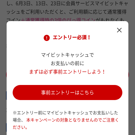
し、6月3日、13日、23日に会員サービスマイビットキャ
ッシュをご利用いただくと、ご利用額に応じて通常獲得
コイン
＋通常獲得時の3倍のびっ得コイン
がもれなくも
らえる！
エントリー必須！
※+3倍分のびっ得コインの獲得上限は1メンバーズIDにつき、対
象ご利用期間となる2026年6月3日、13日、23日の合計で10,000
コインです。
マイビットキャッシュで
お支払いの前に
まずは必ず事前エントリーしよう！
事前エントリーはこちら
事前エントリーはこちら
エントリー期間
2026年6月1日(月)12:00 ～ 2026年6月23日(月)23:59
※エントリー前にマイビットキャッシュでお支払いした
場合、
本キャンペーンの対象となりませんのでご注意く
対象ご利用期間
ださい。