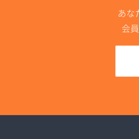
あな
会員