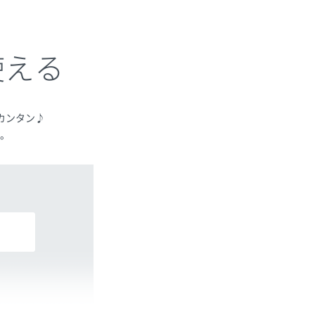
使える
カンタン♪
。