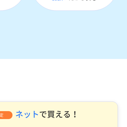
ネット
で買える！
定