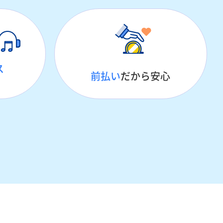
ス
前払い
だから安心