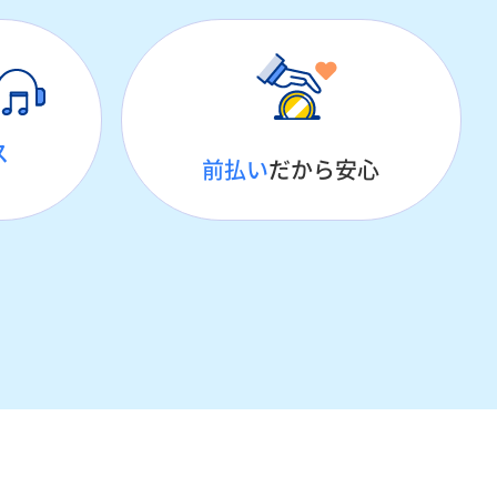
ス
前払い
だから安心