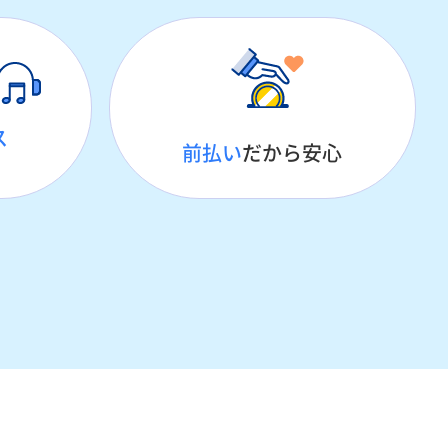
ス
前払い
だから安心