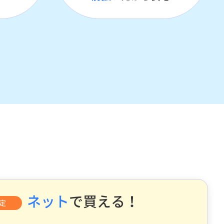
ネット
で買える！
定