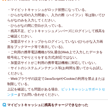
・マイビットキャッシュがロック状態になっている。
・ひらがなIDの入力間違い。入力の際（ハイフン）等は除いてひ
らがなのみを入力してください。
・ひらがなの間に空白が入っている。
・残高不足。ビットキャッシュメンバーズにログインして残高を
ご確認ください。
・加盟店サイトトップからログインしていない(ひらがな入力画
面をブックマーク等で表示している)。
・ご利用の携帯電話機種がSSL通信(Web上で入力したデータを
暗号化してやりとりをする方式)対応ではない。
・加盟店サイトがご利用の携帯電話機種に対応していない。
・サイトのシステムメンテナンス等(お時間を置いてからお試し
ください)。
・Webブラウザの設定でJavaScriptやCookieの利用を禁止または
制限している。
上記を確認しても問題がある場合、
ビットキャッシュサポートセ
ンター
までお問い合わせください。
マイビットキャッシュに残高をチャージできなかった