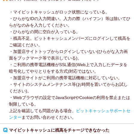
・マイビットキャッシュがロック状態になっている。
・ひらがなIDの入力間違い。入力の際（ハイフン）等は除いてひ
らがなのみを入力してください。
・ひらがなの間に空白が入っている。
・残高不足。ビットキャッシュメンバーズにログインして残高を
ご確認ください。
・加盟店サイトトップからログインしていない(ひらがな入力画
面をブックマーク等で表示している)。
・ご利用の携帯電話機種がSSL通信(Web上で入力したデータを
暗号化してやりとりをする方式)対応ではない。
・加盟店サイトがご利用の携帯電話機種に対応していない。
・サイトのシステムメンテナンス等(お時間を置いてからお試し
ください)。
・Webブラウザの設定でJavaScriptやCookieの利用を禁止または
制限している。
上記を確認しても問題がある場合、
ビットキャッシュサポートセ
ンター
までお問い合わせください。
マイビットキャッシュに残高をチャージできなかった