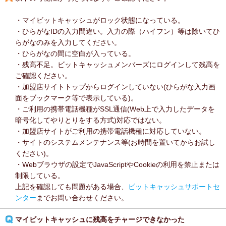
・マイビットキャッシュがロック状態になっている。
・ひらがなIDの入力間違い。入力の際（ハイフン）等は除いてひ
らがなのみを入力してください。
・ひらがなの間に空白が入っている。
・残高不足。ビットキャッシュメンバーズにログインして残高を
ご確認ください。
・加盟店サイトトップからログインしていない(ひらがな入力画
面をブックマーク等で表示している)。
・ご利用の携帯電話機種がSSL通信(Web上で入力したデータを
暗号化してやりとりをする方式)対応ではない。
・加盟店サイトがご利用の携帯電話機種に対応していない。
・サイトのシステムメンテナンス等(お時間を置いてからお試し
ください)。
・Webブラウザの設定でJavaScriptやCookieの利用を禁止または
制限している。
上記を確認しても問題がある場合、
ビットキャッシュサポートセ
ンター
までお問い合わせください。
マイビットキャッシュに残高をチャージできなかった