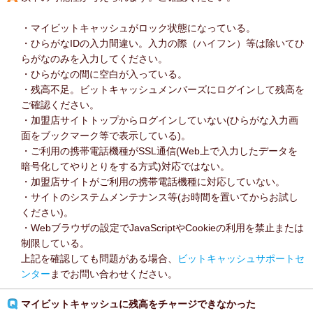
・マイビットキャッシュがロック状態になっている。
・ひらがなIDの入力間違い。入力の際（ハイフン）等は除いてひ
らがなのみを入力してください。
・ひらがなの間に空白が入っている。
・残高不足。ビットキャッシュメンバーズにログインして残高を
ご確認ください。
・加盟店サイトトップからログインしていない(ひらがな入力画
面をブックマーク等で表示している)。
・ご利用の携帯電話機種がSSL通信(Web上で入力したデータを
暗号化してやりとりをする方式)対応ではない。
・加盟店サイトがご利用の携帯電話機種に対応していない。
・サイトのシステムメンテナンス等(お時間を置いてからお試し
ください)。
・Webブラウザの設定でJavaScriptやCookieの利用を禁止または
制限している。
上記を確認しても問題がある場合、
ビットキャッシュサポートセ
ンター
までお問い合わせください。
マイビットキャッシュに残高をチャージできなかった