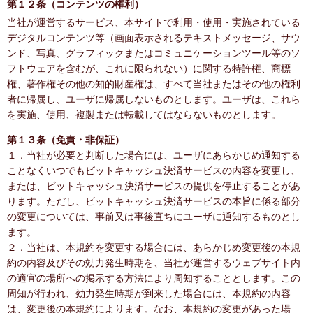
第１２条（コンテンツの権利）
当社が運営するサービス、本サイトで利用・使用・実施されている
デジタルコンテンツ等（画面表示されるテキストメッセージ、サウ
ンド、写真、グラフィックまたはコミュニケーションツール等のソ
フトウェアを含むが、これに限られない）に関する特許権、商標
権、著作権その他の知的財産権は、すべて当社またはその他の権利
者に帰属し、ユーザに帰属しないものとします。ユーザは、これら
を実施、使用、複製または転載してはならないものとします。
第１３条（免責・非保証）
１．当社が必要と判断した場合には、ユーザにあらかじめ通知する
ことなくいつでもビットキャッシュ決済サービスの内容を変更し、
または、ビットキャッシュ決済サービスの提供を停止することがあ
ります。ただし、ビットキャッシュ決済サービスの本旨に係る部分
の変更については、事前又は事後直ちにユーザに通知するものとし
ます。
２．当社は、本規約を変更する場合には、あらかじめ変更後の本規
約の内容及びその効力発生時期を、当社が運営するウェブサイト内
の適宜の場所への掲示する方法により周知することとします。この
周知が行われ、効力発生時期が到来した場合には、本規約の内容
は、変更後の本規約によります。なお、本規約の変更があった場