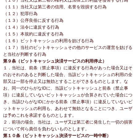
（１０）当社又は第三者の権利又は法律上の利益を侵害する行為
（１１）当社又は第三者の信用、名誉を毀損する行為
（１２）犯罪行為
（１３）公序良俗に反する行為
（１４）法令に違反する行為
（１５）本規約に違反する行為
（１６）ビットキャッシュの利用を妨げる行為
（１７）当社のビットキャッシュその他のサービスの運営を妨げる
と当社が判断する行為
第９条（ビットキャッシュ決済サービスの利用停止）
１．当社は、前条（禁止事項）に違反する行為があった場合又はそ
のおそれのあると判断した場合、当該ビットキャッシュの利用の全
部又は一部を停止又は無効とすることができるものとします。な
お、同一のひらがなIDに、当該ビットキャッシュと前条（禁止事
項）に違反していないビットキャッシュが合算されていた場合につ
き、当該ひらがなIDにかかる前条（禁止事項）に違反していないビ
ットキャッシュの利用も、あわせて無効となることにつき、ユーザ
は予めこれを承諾するものとします。
２．前項の場合、当社は、ユーザ又は第三者に発生した一切の損害
について何ら責任を負わないものとします。
第１０条（ビットキャッシュ決済サービスの一時中断）