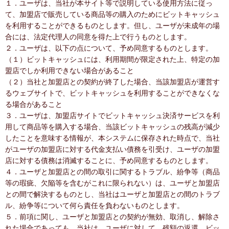
１．ユーザは、当社が本サイト等で説明している使用方法に従っ
て、加盟店で販売している商品等の購入のためにビットキャッシュ
を利用することができるものとします。但し、ユーザが未成年の場
合には、法定代理人の同意を得た上で行うものとします。
２．ユーザは、以下の点について、予め同意するものとします。
（１）ビットキャッシュには、利用期間が限定された上、特定の加
盟店でしか利用できない場合があること
（２）当社と加盟店との契約が終了した場合、当該加盟店が運営す
るウェブサイトで、ビットキャッシュを利用することができなくな
る場合があること
３．ユーザは、加盟店サイトでビットキャッシュ決済サービスを利
用して商品等を購入する場合、当該ビットキャッシュの残高が減少
したことを意味する情報が、本システムに保存された時点で、当社
がユーザの加盟店に対する代金支払い債務を引受け、ユーザの加盟
店に対する債務は消滅することに、予め同意するものとします。
４．ユーザと加盟店との間の取引に関するトラブル、紛争等（商品
等の瑕疵、欠陥等を含むがこれに限られない）は、ユーザと加盟店
との間で解決するものとし、当社はユーザと加盟店との間のトラブ
ル、紛争等について何ら責任を負わないものとします。
５．前項に関し、ユーザと加盟店との契約が無効、取消し、解除さ
れた場合であっても、当社は、ユーザに対して、残額の返還、ビッ