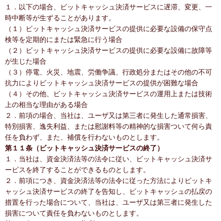
１．以下の場合、ビットキャッシュ決済サービスに遅滞、変更、一
時中断等が生ずることがあります。
（１）ビットキャッシュ決済サービスの提供に必要な設備の保守点
検等を定期的にまたは緊急に行う場合
（２）ビットキャッシュ決済サービスの提供に必要な設備に故障等
が生じた場合
（３）停電、火災、地震、労働争議、行政処分またはその他の不可
抗力によりビットキャッシュ決済サービスの提供が困難な場合
（４）その他、ビットキャッシュ決済サービスの運用上または技術
上の相当な理由がある場合
２．前項の場合、当社は、ユーザ又は第三者に発生した通常損害、
特別損害、逸失利益、または慰謝料等の精神的な損害ついて何ら責
任を負わず、また、補償を行わないものとします。
第１１条（ビットキャッシュ決済サービスの終了）
１．当社は、資金決済法等の法令に従い、ビットキャッシュ決済サ
ービスを終了することができるものとします。
２．前項につき、資金決済法等の法令に従った方法によりビットキ
ャッシュ決済サービスの終了を告知し、ビットキャッシュの払戻の
措置を行った場合について、当社は、ユーザ又は第三者に発生した
損害について責任を負わないものとします。