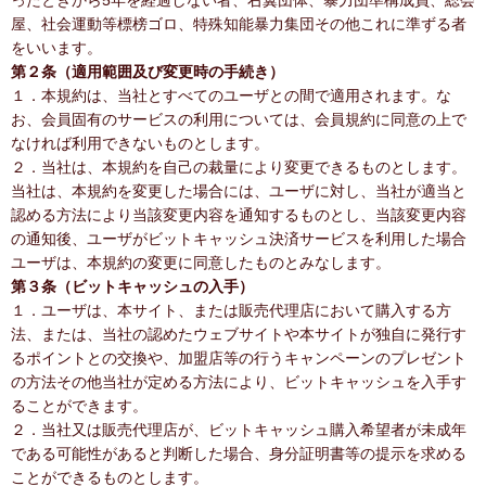
ったときから5年を経過しない者、右翼団体、暴力団準構成員、総会
屋、社会運動等標榜ゴロ、特殊知能暴力集団その他これに準ずる者
をいいます。
第２条（適用範囲及び変更時の手続き）
１．本規約は、当社とすべてのユーザとの間で適用されます。な
お、会員固有のサービスの利用については、会員規約に同意の上で
なければ利用できないものとします。
２．当社は、本規約を自己の裁量により変更できるものとします。
当社は、本規約を変更した場合には、ユーザに対し、当社が適当と
認める方法により当該変更内容を通知するものとし、当該変更内容
の通知後、ユーザがビットキャッシュ決済サービスを利用した場合
ユーザは、本規約の変更に同意したものとみなします。
第３条（ビットキャッシュの入手）
１．ユーザは、本サイト、または販売代理店において購入する方
法、または、当社の認めたウェブサイトや本サイトが独自に発行す
るポイントとの交換や、加盟店等の行うキャンペーンのプレゼント
の方法その他当社が定める方法により、ビットキャッシュを入手す
ることができます。
２．当社又は販売代理店が、ビットキャッシュ購入希望者が未成年
である可能性があると判断した場合、身分証明書等の提示を求める
ことができるものとします。