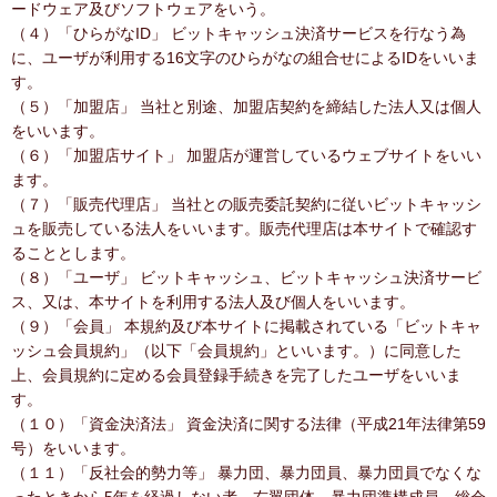
ードウェア及びソフトウェアをいう。
（４）「ひらがなID」 ビットキャッシュ決済サービスを行なう為
に、ユーザが利用する16文字のひらがなの組合せによるIDをいいま
す。
（５）「加盟店」 当社と別途、加盟店契約を締結した法人又は個人
をいいます。
（６）「加盟店サイト」 加盟店が運営しているウェブサイトをいい
ます。
（７）「販売代理店」 当社との販売委託契約に従いビットキャッシ
ュを販売している法人をいいます。販売代理店は本サイトで確認す
ることとします。
（８）「ユーザ」 ビットキャッシュ、ビットキャッシュ決済サービ
ス、又は、本サイトを利用する法人及び個人をいいます。
（９）「会員」 本規約及び本サイトに掲載されている「ビットキャ
ッシュ会員規約」（以下「会員規約」といいます。）に同意した
上、会員規約に定める会員登録手続きを完了したユーザをいいま
す。
（１０）「資金決済法」 資金決済に関する法律（平成21年法律第59
号）をいいます。
（１１）「反社会的勢力等」 暴力団、暴力団員、暴力団員でなくな