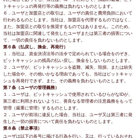
トキャッシュの再発行等の義務は負わないものとします。
６．ユーザと加盟店との取引は、ユーザの責任と費用負担において
行われるものとします。当社は、加盟店を代理するものではなく、
また、加盟店との取引を推奨するものではありません。このため、
当社は加盟店に関連して発生したユーザまたは第三者の損害につい
て、一切の責任を負わないものとします。
第６条（払戻し、換金、再発行）
１．当社は、資金決済法等の法令で定められている場合をのぞき、
ビットキャッシュの残高の払い戻し、換金をしないものとします。
２．ユーザが、ビットキャッシュを盗難、滅失、毀損、または紛失
した場合や、その他いかなる理由であっても、当社はビットキャッ
シュを再発行できず、また、その義務を負わないものとします。
第７条（ユーザの管理義務）
１．ユーザは、ビットキャッシュで使用されているひらがなIDが、
第三者に利用されないように、善良なる管理者の注意義務をもって
管理（厳重に管理）するものとします。
２．ユーザが前項に違反した場合、当社は、ユーザ又は第三者に発
生した一切の損害について責任を負わないものとします。
第８条（禁止事項）
ユーザは以下の各号に掲げる行為を行い、又は、行っているおそれ