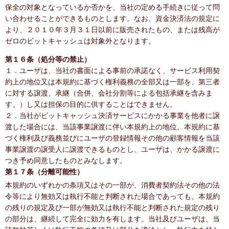
保全の対象となっているか否かを、当社の定める手続きに従って問
い合わせることができるものとします。なお、資金決済法の規定に
より、２０１０年３月３１日以前に販売されたもの、または残高が
ゼロのビットキャッシュは対象外となります。
第１６条（処分等の禁止）
１．ユーザは、当社の書面による事前の承諾なく、サービス利用契
約上の地位又は本規約に基づく権利義務の全部又は一部を、第三者
に対する譲渡、承継（合併、会社分割等による包括承継を含みま
す。）し又は担保の目的に供することはできません。
２．当社がビットキャッシュ決済サービスにかかる事業を他者に譲
渡した場合には、当該事業譲渡に伴い本規約上の地位、本規約に基
づく権利及び義務並びにユーザの登録情報その他の顧客情報を当該
事業譲渡の譲受人に譲渡できるものとし、ユーザは、かかる譲渡に
つき予め同意したものとみなします。
第１７条（分離可能性）
本規約のいずれかの条項又はその一部が、消費者契約法その他の法
令等により無効又は執行不能と判断された場合であっても、本規約
の残りの規定及び一部が無効又は執行不能と判断された規定の残り
の部分は、継続して完全に効力を有します。当社及びユーザは、当