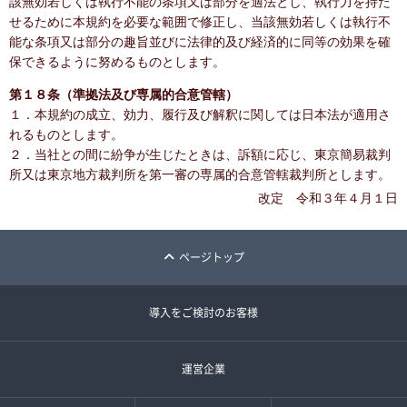
該無効若しくは執行不能の条項又は部分を適法とし、執行力を持た
せるために本規約を必要な範囲で修正し、当該無効若しくは執行不
能な条項又は部分の趣旨並びに法律的及び経済的に同等の効果を確
保できるように努めるものとします。
第１８条（準拠法及び専属的合意管轄）
１．本規約の成立、効力、履行及び解釈に関しては日本法が適用さ
れるものとします。
２．当社との間に紛争が生じたときは、訴額に応じ、東京簡易裁判
所又は東京地方裁判所を第一審の専属的合意管轄裁判所とします。
改定 令和３年４月１日
ページトップ
導入をご検討のお客様
運営企業