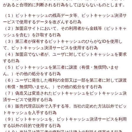
があると合理的に判断される行為をしてはならないものとします。
（１）ビットキャッシュの残高データ等、ビットキャッシュ決済サ
ービスで使用するデータを改ざんする行為
（２）加盟店サイトにおいて、その利用者から金銭等（ビットキャ
ッシュを含む）を詐取する行為
（３）第三者が保有するビットキャッシュのひらがなIDを使用し
て、ビットキャッシュ決済サービスを使用する行為
（４）加盟店でない者が、ユーザに対してビットキャッシュを要求
する行為
（５）ビットキャッシュを第三者に譲渡（有償・無償問いませ
ん。）その他の処分をする行為
（６）ユーザに発生した権利の全部又は一部を第三者に対して譲渡
（有償・無償問いません、）その他の処分をする行為
（７）偽造又は変造されたビットキャッシュをビットキャッシュ決
済サービスで使用する行為
（８）販売代理店以外で入手する等、当社の定めた方法以外でビッ
トキャッシュを入手する行為
（９）ビットキャッシュを、ビットキャッシュ決済サービスを利用
する以外の目的で使用する行為