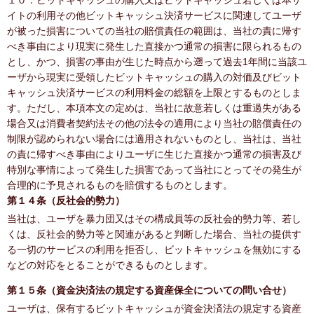
１０．ビットキャッシュの購入又はビットキャッシュ若しくは本サ
イトの利用その他ビットキャッシュ決済サービスに関連してユーザ
が被った損害についての当社の賠償責任の範囲は、当社の責に帰す
べき事由により現実に発生した直接かつ通常の損害に限られるもの
とし、かつ、損害の事由が生じた時点から遡って過去1年間に当該ユ
ーザから現実に受領したビットキャッシュの購入の対価及びビット
キャッシュ決済サービスの利用料金の総額を上限とするものとしま
す。ただし、本項本文の定めは、当社に故意若しくは重過失がある
場合又は消費者契約法その他の法令の適用により当社の賠償責任の
制限が認められない場合には適用されないものとし、当社は、当社
の責に帰すべき事由によりユーザに生じた直接かつ通常の損害及び
特別な事情によって発生した損害であって当社にとってその発生が
合理的に予見されるものを賠償するものとします。
第１４条（反社会的勢力）
当社は、ユーザを暴力団又はその構成員等の反社会的勢力等、若し
くは、反社会的勢力等と関連があると判断した場合、当社の提供す
る一切のサービスの利用を拒否し、ビットキャッシュを無効にする
などの対応をとることができるものとします。
第１５条（資金決済法の規定する資産保全についての問い合せ）
ユーザは、保有するビットキャッシュが資金決済法の規定する資産