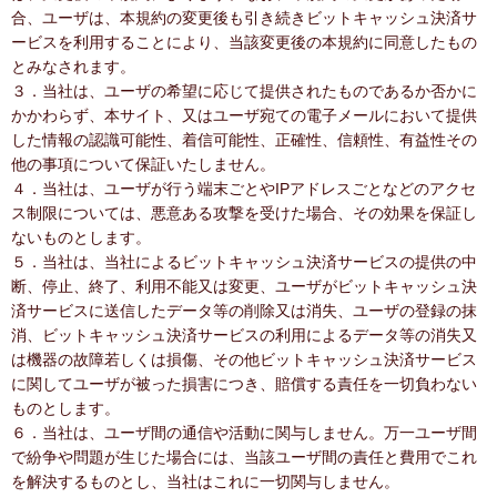
合、ユーザは、本規約の変更後も引き続きビットキャッシュ決済サ
ービスを利用することにより、当該変更後の本規約に同意したもの
とみなされます。
３．当社は、ユーザの希望に応じて提供されたものであるか否かに
かかわらず、本サイト、又はユーザ宛ての電子メールにおいて提供
した情報の認識可能性、着信可能性、正確性、信頼性、有益性その
他の事項について保証いたしません。
４．当社は、ユーザが行う端末ごとやIPアドレスごとなどのアクセ
ス制限については、悪意ある攻撃を受けた場合、その効果を保証し
ないものとします。
５．当社は、当社によるビットキャッシュ決済サービスの提供の中
断、停止、終了、利用不能又は変更、ユーザがビットキャッシュ決
済サービスに送信したデータ等の削除又は消失、ユーザの登録の抹
消、ビットキャッシュ決済サービスの利用によるデータ等の消失又
は機器の故障若しくは損傷、その他ビットキャッシュ決済サービス
に関してユーザが被った損害につき、賠償する責任を一切負わない
ものとします。
６．当社は、ユーザ間の通信や活動に関与しません。万一ユーザ間
で紛争や問題が生じた場合には、当該ユーザ間の責任と費用でこれ
を解決するものとし、当社はこれに一切関与しません。