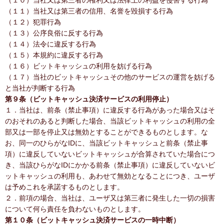
（１０）当社又は第三者の権利又は法律上の利益を侵害する行為
（１１）当社又は第三者の信用、名誉を毀損する行為
（１２）犯罪行為
（１３）公序良俗に反する行為
（１４）法令に違反する行為
（１５）本規約に違反する行為
（１６）ビットキャッシュの利用を妨げる行為
（１７）当社のビットキャッシュその他のサービスの運営を妨げる
と当社が判断する行為
第９条（ビットキャッシュ決済サービスの利用停止）
１．当社は、前条（禁止事項）に違反する行為があった場合又はそ
のおそれのあると判断した場合、当該ビットキャッシュの利用の全
部又は一部を停止又は無効とすることができるものとします。な
お、同一のひらがなIDに、当該ビットキャッシュと前条（禁止事
項）に違反していないビットキャッシュが合算されていた場合につ
き、当該ひらがなIDにかかる前条（禁止事項）に違反していないビ
ットキャッシュの利用も、あわせて無効となることにつき、ユーザ
は予めこれを承諾するものとします。
２．前項の場合、当社は、ユーザ又は第三者に発生した一切の損害
について何ら責任を負わないものとします。
第１０条（ビットキャッシュ決済サービスの一時中断）