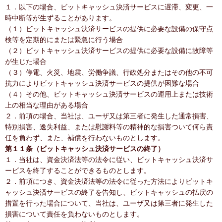
１．以下の場合、ビットキャッシュ決済サービスに遅滞、変更、一
時中断等が生ずることがあります。
（１）ビットキャッシュ決済サービスの提供に必要な設備の保守点
検等を定期的にまたは緊急に行う場合
（２）ビットキャッシュ決済サービスの提供に必要な設備に故障等
が生じた場合
（３）停電、火災、地震、労働争議、行政処分またはその他の不可
抗力によりビットキャッシュ決済サービスの提供が困難な場合
（４）その他、ビットキャッシュ決済サービスの運用上または技術
上の相当な理由がある場合
２．前項の場合、当社は、ユーザ又は第三者に発生した通常損害、
特別損害、逸失利益、または慰謝料等の精神的な損害ついて何ら責
任を負わず、また、補償を行わないものとします。
第１１条（ビットキャッシュ決済サービスの終了）
１．当社は、資金決済法等の法令に従い、ビットキャッシュ決済サ
ービスを終了することができるものとします。
２．前項につき、資金決済法等の法令に従った方法によりビットキ
ャッシュ決済サービスの終了を告知し、ビットキャッシュの払戻の
措置を行った場合について、当社は、ユーザ又は第三者に発生した
損害について責任を負わないものとします。