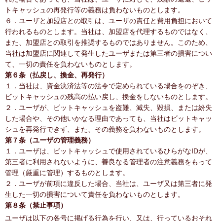
トキャッシュの再発行等の義務は負わないものとします。
６．ユーザと加盟店との取引は、ユーザの責任と費用負担において
行われるものとします。当社は、加盟店を代理するものではなく、
また、加盟店との取引を推奨するものではありません。このため、
当社は加盟店に関連して発生したユーザまたは第三者の損害につい
て、一切の責任を負わないものとします。
第６条（払戻し、換金、再発行）
１．当社は、資金決済法等の法令で定められている場合をのぞき、
ビットキャッシュの残高の払い戻し、換金をしないものとします。
２．ユーザが、ビットキャッシュを盗難、滅失、毀損、または紛失
した場合や、その他いかなる理由であっても、当社はビットキャッ
シュを再発行できず、また、その義務を負わないものとします。
第７条（ユーザの管理義務）
１．ユーザは、ビットキャッシュで使用されているひらがなIDが、
第三者に利用されないように、善良なる管理者の注意義務をもって
管理（厳重に管理）するものとします。
２．ユーザが前項に違反した場合、当社は、ユーザ又は第三者に発
生した一切の損害について責任を負わないものとします。
第８条（禁止事項）
ユーザは以下の各号に掲げる行為を行い、又は、行っているおそれ