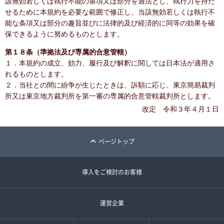
該無効若しくは執行不能の条項又は部分を適法とし、執行力を持た
せるために本規約を必要な範囲で修正し、当該無効若しくは執行不
能な条項又は部分の趣旨並びに法律的及び経済的に同等の効果を確
保できるように努めるものとします。
第１８条（準拠法及び専属的合意管轄）
１．本規約の成立、効力、履行及び解釈に関しては日本法が適用さ
れるものとします。
２．当社との間に紛争が生じたときは、訴額に応じ、東京簡易裁判
所又は東京地方裁判所を第一審の専属的合意管轄裁判所とします。
改定 令和３年４月１日
ページトップ
導入をご検討のお客様
運営企業