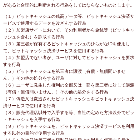
があると合理的に判断される行為をしてはならないものとします。
（１）ビットキャッシュの残高データ等、ビットキャッシュ決済サ
ービスで使用するデータを改ざんする行為
（２）加盟店サイトにおいて、その利用者から金銭等（ビットキャ
ッシュを含む）を詐取する行為
（３）第三者が保有するビットキャッシュのひらがなIDを使用し
て、ビットキャッシュ決済サービスを使用する行為
（４）加盟店でない者が、ユーザに対してビットキャッシュを要求
する行為
（５）ビットキャッシュを第三者に譲渡（有償・無償問いませ
ん。）その他の処分をする行為
（６）ユーザに発生した権利の全部又は一部を第三者に対して譲渡
（有償・無償問いません、）その他の処分をする行為
（７）偽造又は変造されたビットキャッシュをビットキャッシュ決
済サービスで使用する行為
（８）販売代理店以外で入手する等、当社の定めた方法以外でビッ
トキャッシュを入手する行為
（９）ビットキャッシュを、ビットキャッシュ決済サービスを利用
する以外の目的で使用する行為