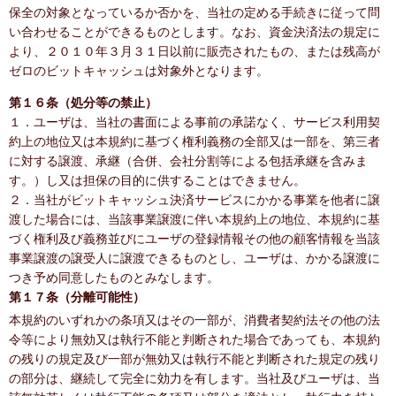
保全の対象となっているか否かを、当社の定める手続きに従って問
い合わせることができるものとします。なお、資金決済法の規定に
より、２０１０年３月３１日以前に販売されたもの、または残高が
ゼロのビットキャッシュは対象外となります。
第１６条（処分等の禁止）
１．ユーザは、当社の書面による事前の承諾なく、サービス利用契
約上の地位又は本規約に基づく権利義務の全部又は一部を、第三者
に対する譲渡、承継（合併、会社分割等による包括承継を含みま
す。）し又は担保の目的に供することはできません。
２．当社がビットキャッシュ決済サービスにかかる事業を他者に譲
渡した場合には、当該事業譲渡に伴い本規約上の地位、本規約に基
づく権利及び義務並びにユーザの登録情報その他の顧客情報を当該
事業譲渡の譲受人に譲渡できるものとし、ユーザは、かかる譲渡に
つき予め同意したものとみなします。
第１７条（分離可能性）
本規約のいずれかの条項又はその一部が、消費者契約法その他の法
令等により無効又は執行不能と判断された場合であっても、本規約
の残りの規定及び一部が無効又は執行不能と判断された規定の残り
の部分は、継続して完全に効力を有します。当社及びユーザは、当