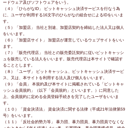
ードウェア及びソフトウェアをいう。
（４）「ひらがなID」 ビットキャッシュ決済サービスを行なう為
に、ユーザが利用する16文字のひらがなの組合せによるIDをいいま
す。
（５）「加盟店」 当社と別途、加盟店契約を締結した法人又は個人
をいいます。
（６）「加盟店サイト」 加盟店が運営しているウェブサイトをいい
ます。
（７）「販売代理店」 当社との販売委託契約に従いビットキャッシ
ュを販売している法人をいいます。販売代理店は本サイトで確認す
ることとします。
（８）「ユーザ」 ビットキャッシュ、ビットキャッシュ決済サービ
ス、又は、本サイトを利用する法人及び個人をいいます。
（９）「会員」 本規約及び本サイトに掲載されている「ビットキャ
ッシュ会員規約」（以下「会員規約」といいます。）に同意した
上、会員規約に定める会員登録手続きを完了したユーザをいいま
す。
（１０）「資金決済法」 資金決済に関する法律（平成21年法律第59
号）をいいます。
（１１）「反社会的勢力等」 暴力団、暴力団員、暴力団員でなくな