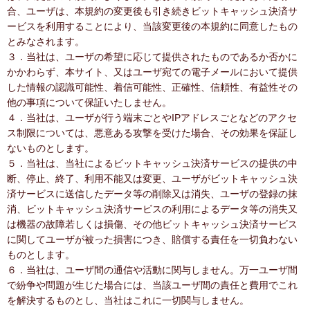
合、ユーザは、本規約の変更後も引き続きビットキャッシュ決済サ
ービスを利用することにより、当該変更後の本規約に同意したもの
とみなされます。
３．当社は、ユーザの希望に応じて提供されたものであるか否かに
かかわらず、本サイト、又はユーザ宛ての電子メールにおいて提供
した情報の認識可能性、着信可能性、正確性、信頼性、有益性その
他の事項について保証いたしません。
４．当社は、ユーザが行う端末ごとやIPアドレスごとなどのアクセ
ス制限については、悪意ある攻撃を受けた場合、その効果を保証し
ないものとします。
５．当社は、当社によるビットキャッシュ決済サービスの提供の中
断、停止、終了、利用不能又は変更、ユーザがビットキャッシュ決
済サービスに送信したデータ等の削除又は消失、ユーザの登録の抹
消、ビットキャッシュ決済サービスの利用によるデータ等の消失又
は機器の故障若しくは損傷、その他ビットキャッシュ決済サービス
に関してユーザが被った損害につき、賠償する責任を一切負わない
ものとします。
６．当社は、ユーザ間の通信や活動に関与しません。万一ユーザ間
で紛争や問題が生じた場合には、当該ユーザ間の責任と費用でこれ
を解決するものとし、当社はこれに一切関与しません。