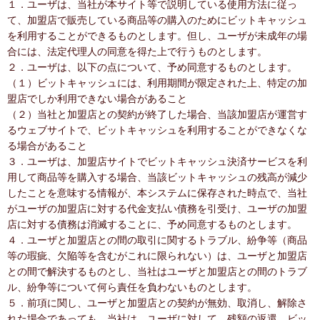
１．ユーザは、当社が本サイト等で説明している使用方法に従っ
て、加盟店で販売している商品等の購入のためにビットキャッシュ
を利用することができるものとします。但し、ユーザが未成年の場
合には、法定代理人の同意を得た上で行うものとします。
２．ユーザは、以下の点について、予め同意するものとします。
（１）ビットキャッシュには、利用期間が限定された上、特定の加
盟店でしか利用できない場合があること
（２）当社と加盟店との契約が終了した場合、当該加盟店が運営す
るウェブサイトで、ビットキャッシュを利用することができなくな
る場合があること
３．ユーザは、加盟店サイトでビットキャッシュ決済サービスを利
用して商品等を購入する場合、当該ビットキャッシュの残高が減少
したことを意味する情報が、本システムに保存された時点で、当社
がユーザの加盟店に対する代金支払い債務を引受け、ユーザの加盟
店に対する債務は消滅することに、予め同意するものとします。
４．ユーザと加盟店との間の取引に関するトラブル、紛争等（商品
等の瑕疵、欠陥等を含むがこれに限られない）は、ユーザと加盟店
との間で解決するものとし、当社はユーザと加盟店との間のトラブ
ル、紛争等について何ら責任を負わないものとします。
５．前項に関し、ユーザと加盟店との契約が無効、取消し、解除さ
れた場合であっても、当社は、ユーザに対して、残額の返還、ビッ