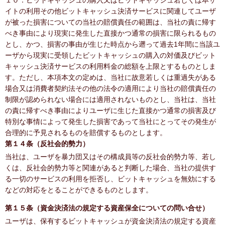
１０．ビットキャッシュの購入又はビットキャッシュ若しくは本サ
イトの利用その他ビットキャッシュ決済サービスに関連してユーザ
が被った損害についての当社の賠償責任の範囲は、当社の責に帰す
べき事由により現実に発生した直接かつ通常の損害に限られるもの
とし、かつ、損害の事由が生じた時点から遡って過去1年間に当該ユ
ーザから現実に受領したビットキャッシュの購入の対価及びビット
キャッシュ決済サービスの利用料金の総額を上限とするものとしま
す。ただし、本項本文の定めは、当社に故意若しくは重過失がある
場合又は消費者契約法その他の法令の適用により当社の賠償責任の
制限が認められない場合には適用されないものとし、当社は、当社
の責に帰すべき事由によりユーザに生じた直接かつ通常の損害及び
特別な事情によって発生した損害であって当社にとってその発生が
合理的に予見されるものを賠償するものとします。
第１４条（反社会的勢力）
当社は、ユーザを暴力団又はその構成員等の反社会的勢力等、若し
くは、反社会的勢力等と関連があると判断した場合、当社の提供す
る一切のサービスの利用を拒否し、ビットキャッシュを無効にする
などの対応をとることができるものとします。
第１５条（資金決済法の規定する資産保全についての問い合せ）
ユーザは、保有するビットキャッシュが資金決済法の規定する資産