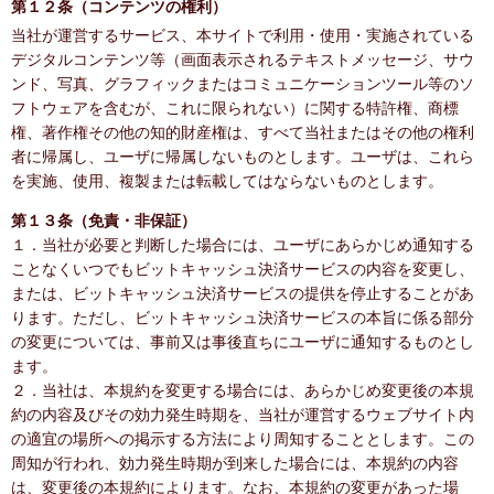
第１２条（コンテンツの権利）
当社が運営するサービス、本サイトで利用・使用・実施されている
デジタルコンテンツ等（画面表示されるテキストメッセージ、サウ
ンド、写真、グラフィックまたはコミュニケーションツール等のソ
フトウェアを含むが、これに限られない）に関する特許権、商標
権、著作権その他の知的財産権は、すべて当社またはその他の権利
者に帰属し、ユーザに帰属しないものとします。ユーザは、これら
を実施、使用、複製または転載してはならないものとします。
第１３条（免責・非保証）
１．当社が必要と判断した場合には、ユーザにあらかじめ通知する
ことなくいつでもビットキャッシュ決済サービスの内容を変更し、
または、ビットキャッシュ決済サービスの提供を停止することがあ
ります。ただし、ビットキャッシュ決済サービスの本旨に係る部分
の変更については、事前又は事後直ちにユーザに通知するものとし
ます。
２．当社は、本規約を変更する場合には、あらかじめ変更後の本規
約の内容及びその効力発生時期を、当社が運営するウェブサイト内
の適宜の場所への掲示する方法により周知することとします。この
周知が行われ、効力発生時期が到来した場合には、本規約の内容
は、変更後の本規約によります。なお、本規約の変更があった場