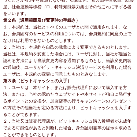
ったときから5年を経過しない者、右翼団体、暴力団準構成員、総会
屋、社会運動等標榜ゴロ、特殊知能暴力集団その他これに準ずる者
をいいます。
第２条（適用範囲及び変更時の手続き）
１．本規約は、当社とすべてのユーザとの間で適用されます。な
お、会員固有のサービスの利用については、会員規約に同意の上で
なければ利用できないものとします。
２．当社は、本規約を自己の裁量により変更できるものとします。
当社は、本規約を変更した場合には、ユーザに対し、当社が適当と
認める方法により当該変更内容を通知するものとし、当該変更内容
の通知後、ユーザがビットキャッシュ決済サービスを利用した場合
ユーザは、本規約の変更に同意したものとみなします。
第３条（ビットキャッシュの入手）
１．ユーザは、本サイト、または販売代理店において購入する方
法、または、当社の認めたウェブサイトや本サイトが独自に発行す
るポイントとの交換や、加盟店等の行うキャンペーンのプレゼント
の方法その他当社が定める方法により、ビットキャッシュを入手す
ることができます。
２．当社又は販売代理店が、ビットキャッシュ購入希望者が未成年
である可能性があると判断した場合、身分証明書等の提示を求める
ことができるものとします。