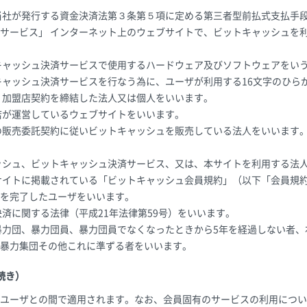
当社が発行する資金決済法第３条第５項に定める第三者型前払式支払手
サービス」 インターネット上のウェブサイトで、ビットキャッシュを
キャッシュ決済サービスで使用するハードウェア及びソフトウェアをい
トキャッシュ決済サービスを行なう為に、ユーザが利用する16文字のひら
、加盟店契約を締結した法人又は個人をいいます。
店が運営しているウェブサイトをいいます。
の販売委託契約に従いビットキャッシュを販売している法人をいいます
ッシュ、ビットキャッシュ決済サービス、又は、本サイトを利用する法
サイトに掲載されている「ビットキャッシュ会員規約」（以下「会員規
を完了したユーザをいいます。
決済に関する法律（平成21年法律第59号）をいいます。
暴力団、暴力団員、暴力団員でなくなったときから5年を経過しない者
暴力集団その他これに準ずる者をいいます。
続き）
ユーザとの間で適用されます。なお、会員固有のサービスの利用につい