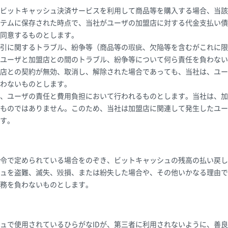
ビットキャッシュ決済サービスを利用して商品等を購入する場合、当該
テムに保存された時点で、当社がユーザの加盟店に対する代金支払い債
同意するものとします。
引に関するトラブル、紛争等（商品等の瑕疵、欠陥等を含むがこれに限
ユーザと加盟店との間のトラブル、紛争等について何ら責任を負わない
店との契約が無効、取消し、解除された場合であっても、当社は、ユー
わないものとします。
、ユーザの責任と費用負担において行われるものとします。当社は、加
ものではありません。このため、当社は加盟店に関連して発生したユー
す。
令で定められている場合をのぞき、ビットキャッシュの残高の払い戻し
ュを盗難、滅失、毀損、または紛失した場合や、その他いかなる理由で
務を負わないものとします。
ュで使用されているひらがなIDが、第三者に利用されないように、善