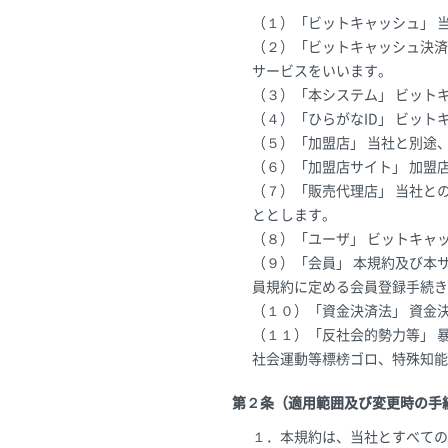
（１）「ビットキャッシュ」 
（２）「ビットキャッシュ決済
サービスをいいます。
（３）「本システム」 ビット
（４）「ひらがなID」 ビッ
（５）「加盟店」 当社と別途
（６）「加盟店サイト」 加盟
（７）「販売代理店」 当社と
ととします。
（８）「ユーザ」 ビットキャ
（９）「会員」 本規約及び本
員規約に定める会員登録手続き
（１０）「資金決済法」 資金
（１１）「反社会的勢力等」 
社会運動等標榜ゴロ、特殊知能
第２条（適用範囲及び変更時の手
１．本規約は、当社とすべての