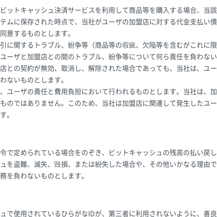
ビットキャッシュ決済サービスを利用して商品等を購入する場合、当該
テムに保存された時点で、当社がユーザの加盟店に対する代金支払い債
同意するものとします。
引に関するトラブル、紛争等（商品等の瑕疵、欠陥等を含むがこれに限
ユーザと加盟店との間のトラブル、紛争等について何ら責任を負わない
店との契約が無効、取消し、解除された場合であっても、当社は、ユー
わないものとします。
、ユーザの責任と費用負担において行われるものとします。当社は、加
ものではありません。このため、当社は加盟店に関連して発生したユー
す。
令で定められている場合をのぞき、ビットキャッシュの残高の払い戻し
ュを盗難、滅失、毀損、または紛失した場合や、その他いかなる理由で
務を負わないものとします。
ュで使用されているひらがなIDが、第三者に利用されないように、善