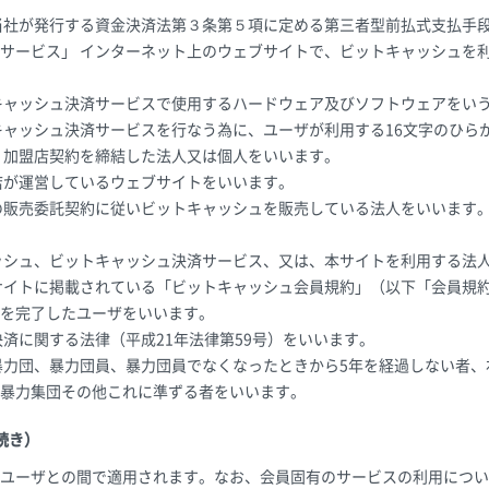
当社が発行する資金決済法第３条第５項に定める第三者型前払式支払手
サービス」 インターネット上のウェブサイトで、ビットキャッシュを
キャッシュ決済サービスで使用するハードウェア及びソフトウェアをい
トキャッシュ決済サービスを行なう為に、ユーザが利用する16文字のひら
、加盟店契約を締結した法人又は個人をいいます。
店が運営しているウェブサイトをいいます。
の販売委託契約に従いビットキャッシュを販売している法人をいいます
ッシュ、ビットキャッシュ決済サービス、又は、本サイトを利用する法
サイトに掲載されている「ビットキャッシュ会員規約」（以下「会員規
を完了したユーザをいいます。
決済に関する法律（平成21年法律第59号）をいいます。
暴力団、暴力団員、暴力団員でなくなったときから5年を経過しない者
暴力集団その他これに準ずる者をいいます。
続き）
ユーザとの間で適用されます。なお、会員固有のサービスの利用につい