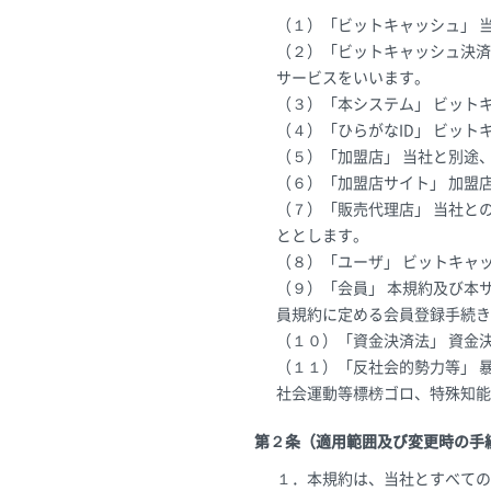
（１）「ビットキャッシュ」 
（２）「ビットキャッシュ決済
サービスをいいます。
（３）「本システム」 ビット
（４）「ひらがなID」 ビッ
（５）「加盟店」 当社と別途
（６）「加盟店サイト」 加盟
（７）「販売代理店」 当社と
ととします。
（８）「ユーザ」 ビットキャ
（９）「会員」 本規約及び本
員規約に定める会員登録手続き
（１０）「資金決済法」 資金
（１１）「反社会的勢力等」 
社会運動等標榜ゴロ、特殊知能
第２条（適用範囲及び変更時の手
１．本規約は、当社とすべての