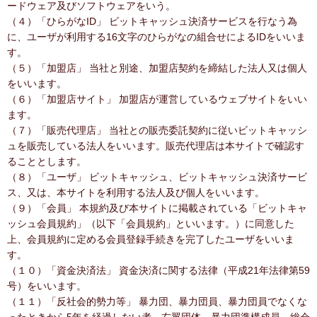
ードウェア及びソフトウェアをいう。
（４）「ひらがなID」 ビットキャッシュ決済サービスを行なう為
に、ユーザが利用する16文字のひらがなの組合せによるIDをいいま
す。
（５）「加盟店」 当社と別途、加盟店契約を締結した法人又は個人
をいいます。
（６）「加盟店サイト」 加盟店が運営しているウェブサイトをいい
ます。
（７）「販売代理店」 当社との販売委託契約に従いビットキャッシ
ュを販売している法人をいいます。販売代理店は本サイトで確認す
ることとします。
（８）「ユーザ」 ビットキャッシュ、ビットキャッシュ決済サービ
ス、又は、本サイトを利用する法人及び個人をいいます。
（９）「会員」 本規約及び本サイトに掲載されている「ビットキャ
ッシュ会員規約」（以下「会員規約」といいます。）に同意した
上、会員規約に定める会員登録手続きを完了したユーザをいいま
す。
（１０）「資金決済法」 資金決済に関する法律（平成21年法律第59
号）をいいます。
（１１）「反社会的勢力等」 暴力団、暴力団員、暴力団員でなくな