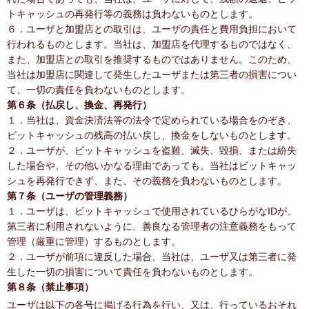
トキャッシュの再発行等の義務は負わないものとします。
６．ユーザと加盟店との取引は、ユーザの責任と費用負担において
行われるものとします。当社は、加盟店を代理するものではなく、
また、加盟店との取引を推奨するものではありません。このため、
当社は加盟店に関連して発生したユーザまたは第三者の損害につい
て、一切の責任を負わないものとします。
第６条（払戻し、換金、再発行）
１．当社は、資金決済法等の法令で定められている場合をのぞき、
ビットキャッシュの残高の払い戻し、換金をしないものとします。
２．ユーザが、ビットキャッシュを盗難、滅失、毀損、または紛失
した場合や、その他いかなる理由であっても、当社はビットキャッ
シュを再発行できず、また、その義務を負わないものとします。
第７条（ユーザの管理義務）
１．ユーザは、ビットキャッシュで使用されているひらがなIDが、
第三者に利用されないように、善良なる管理者の注意義務をもって
管理（厳重に管理）するものとします。
２．ユーザが前項に違反した場合、当社は、ユーザ又は第三者に発
生した一切の損害について責任を負わないものとします。
第８条（禁止事項）
ユーザは以下の各号に掲げる行為を行い、又は、行っているおそれ