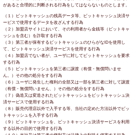
があると合理的に判断される行為をしてはならないものとします。
（１）ビットキャッシュの残高データ等、ビットキャッシュ決済サ
ービスで使用するデータを改ざんする行為
（２）加盟店サイトにおいて、その利用者から金銭等（ビットキャ
ッシュを含む）を詐取する行為
（３）第三者が保有するビットキャッシュのひらがなIDを使用し
て、ビットキャッシュ決済サービスを使用する行為
（４）加盟店でない者が、ユーザに対してビットキャッシュを要求
する行為
（５）ビットキャッシュを第三者に譲渡（有償・無償問いませ
ん。）その他の処分をする行為
（６）ユーザに発生した権利の全部又は一部を第三者に対して譲渡
（有償・無償問いません、）その他の処分をする行為
（７）偽造又は変造されたビットキャッシュをビットキャッシュ決
済サービスで使用する行為
（８）販売代理店以外で入手する等、当社の定めた方法以外でビッ
トキャッシュを入手する行為
（９）ビットキャッシュを、ビットキャッシュ決済サービスを利用
する以外の目的で使用する行為