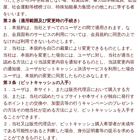
ったときから5年を経過しない者、右翼団体、暴力団準構成員、総会
屋、社会運動等標榜ゴロ、特殊知能暴力集団その他これに準ずる者
をいいます。
第２条（適用範囲及び変更時の手続き）
１．本規約は、当社とすべてのユーザとの間で適用されます。な
お、会員固有のサービスの利用については、会員規約に同意の上で
なければ利用できないものとします。
２．当社は、本規約を自己の裁量により変更できるものとします。
当社は、本規約を変更した場合には、ユーザに対し、当社が適当と
認める方法により当該変更内容を通知するものとし、当該変更内容
の通知後、ユーザがビットキャッシュ決済サービスを利用した場合
ユーザは、本規約の変更に同意したものとみなします。
第３条（ビットキャッシュの入手）
１．ユーザは、本サイト、または販売代理店において購入する方
法、または、当社の認めたウェブサイトや本サイトが独自に発行す
るポイントとの交換や、加盟店等の行うキャンペーンのプレゼント
の方法その他当社が定める方法により、ビットキャッシュを入手す
ることができます。
２．当社又は販売代理店が、ビットキャッシュ購入希望者が未成年
である可能性があると判断した場合、身分証明書等の提示を求める
ことができるものとします。