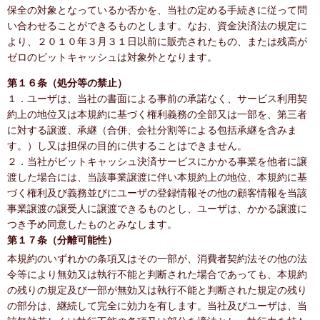
保全の対象となっているか否かを、当社の定める手続きに従って問
い合わせることができるものとします。なお、資金決済法の規定に
より、２０１０年３月３１日以前に販売されたもの、または残高が
ゼロのビットキャッシュは対象外となります。
第１６条（処分等の禁止）
１．ユーザは、当社の書面による事前の承諾なく、サービス利用契
約上の地位又は本規約に基づく権利義務の全部又は一部を、第三者
に対する譲渡、承継（合併、会社分割等による包括承継を含みま
す。）し又は担保の目的に供することはできません。
２．当社がビットキャッシュ決済サービスにかかる事業を他者に譲
渡した場合には、当該事業譲渡に伴い本規約上の地位、本規約に基
づく権利及び義務並びにユーザの登録情報その他の顧客情報を当該
事業譲渡の譲受人に譲渡できるものとし、ユーザは、かかる譲渡に
つき予め同意したものとみなします。
第１７条（分離可能性）
本規約のいずれかの条項又はその一部が、消費者契約法その他の法
令等により無効又は執行不能と判断された場合であっても、本規約
の残りの規定及び一部が無効又は執行不能と判断された規定の残り
の部分は、継続して完全に効力を有します。当社及びユーザは、当