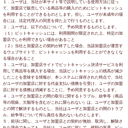
１．ユーザは、当社が本サイト等で説明している使用方法に従っ
て、加盟店で販売している商品等の購入のためにビットキャッシュ
を利用することができるものとします。但し、ユーザが未成年の場
合には、法定代理人の同意を得た上で行うものとします。
２．ユーザは、以下の点について、予め同意するものとします。
（１）ビットキャッシュには、利用期間が限定された上、特定の加
盟店でしか利用できない場合があること
（２）当社と加盟店との契約が終了した場合、当該加盟店が運営す
るウェブサイトで、ビットキャッシュを利用することができなくな
る場合があること
３．ユーザは、加盟店サイトでビットキャッシュ決済サービスを利
用して商品等を購入する場合、当該ビットキャッシュの残高が減少
したことを意味する情報が、本システムに保存された時点で、当社
がユーザの加盟店に対する代金支払い債務を引受け、ユーザの加盟
店に対する債務は消滅することに、予め同意するものとします。
４．ユーザと加盟店との間の取引に関するトラブル、紛争等（商品
等の瑕疵、欠陥等を含むがこれに限られない）は、ユーザと加盟店
との間で解決するものとし、当社はユーザと加盟店との間のトラブ
ル、紛争等について何ら責任を負わないものとします。
５．前項に関し、ユーザと加盟店との契約が無効、取消し、解除さ
れた場合であっても、当社は、ユーザに対して、残額の返還、ビッ