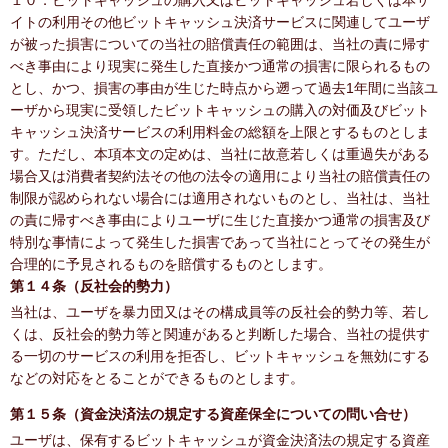
１０．ビットキャッシュの購入又はビットキャッシュ若しくは本サ
イトの利用その他ビットキャッシュ決済サービスに関連してユーザ
が被った損害についての当社の賠償責任の範囲は、当社の責に帰す
べき事由により現実に発生した直接かつ通常の損害に限られるもの
とし、かつ、損害の事由が生じた時点から遡って過去1年間に当該ユ
ーザから現実に受領したビットキャッシュの購入の対価及びビット
キャッシュ決済サービスの利用料金の総額を上限とするものとしま
す。ただし、本項本文の定めは、当社に故意若しくは重過失がある
場合又は消費者契約法その他の法令の適用により当社の賠償責任の
制限が認められない場合には適用されないものとし、当社は、当社
の責に帰すべき事由によりユーザに生じた直接かつ通常の損害及び
特別な事情によって発生した損害であって当社にとってその発生が
合理的に予見されるものを賠償するものとします。
第１４条（反社会的勢力）
当社は、ユーザを暴力団又はその構成員等の反社会的勢力等、若し
くは、反社会的勢力等と関連があると判断した場合、当社の提供す
る一切のサービスの利用を拒否し、ビットキャッシュを無効にする
などの対応をとることができるものとします。
第１５条（資金決済法の規定する資産保全についての問い合せ）
ユーザは、保有するビットキャッシュが資金決済法の規定する資産