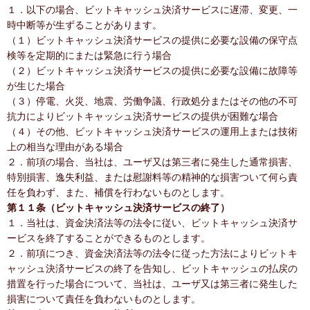
１．以下の場合、ビットキャッシュ決済サービスに遅滞、変更、一
時中断等が生ずることがあります。
（１）ビットキャッシュ決済サービスの提供に必要な設備の保守点
検等を定期的にまたは緊急に行う場合
（２）ビットキャッシュ決済サービスの提供に必要な設備に故障等
が生じた場合
（３）停電、火災、地震、労働争議、行政処分またはその他の不可
抗力によりビットキャッシュ決済サービスの提供が困難な場合
（４）その他、ビットキャッシュ決済サービスの運用上または技術
上の相当な理由がある場合
２．前項の場合、当社は、ユーザ又は第三者に発生した通常損害、
特別損害、逸失利益、または慰謝料等の精神的な損害ついて何ら責
任を負わず、また、補償を行わないものとします。
第１１条（ビットキャッシュ決済サービスの終了）
１．当社は、資金決済法等の法令に従い、ビットキャッシュ決済サ
ービスを終了することができるものとします。
２．前項につき、資金決済法等の法令に従った方法によりビットキ
ャッシュ決済サービスの終了を告知し、ビットキャッシュの払戻の
措置を行った場合について、当社は、ユーザ又は第三者に発生した
損害について責任を負わないものとします。