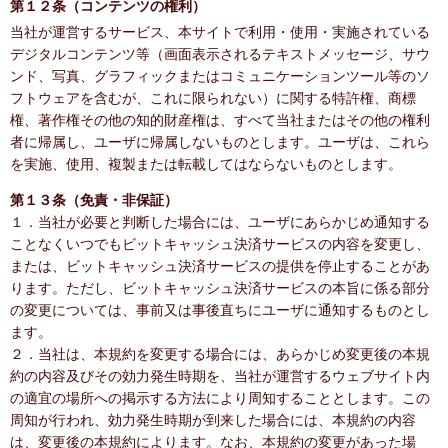
第１２条（コンテンツの権利）
当社が運営するサービス、本サイトで利用・使用・実施されている
デジタルコンテンツ等（画面表示されるテキストメッセージ、サウ
ンド、写真、グラフィックまたはコミュニケーションツール等のソ
フトウェアを含むが、これに限られない）に関する特許権、商標
権、著作権その他の知的財産権は、すべて当社またはその他の権利
者に帰属し、ユーザに帰属しないものとします。ユーザは、これら
を実施、使用、複製または転載してはならないものとします。
第１３条（免責・非保証）
１．当社が必要と判断した場合には、ユーザにあらかじめ通知する
ことなくいつでもビットキャッシュ決済サービスの内容を変更し、
または、ビットキャッシュ決済サービスの提供を停止することがあ
ります。ただし、ビットキャッシュ決済サービスの本旨に係る部分
の変更については、事前又は事後直ちにユーザに通知するものとし
ます。
２．当社は、本規約を変更する場合には、あらかじめ変更後の本規
約の内容及びその効力発生時期を、当社が運営するウェブサイト内
の適宜の場所への掲示する方法により周知することとします。この
周知が行われ、効力発生時期が到来した場合には、本規約の内容
は、変更後の本規約によります。なお、本規約の変更があった場