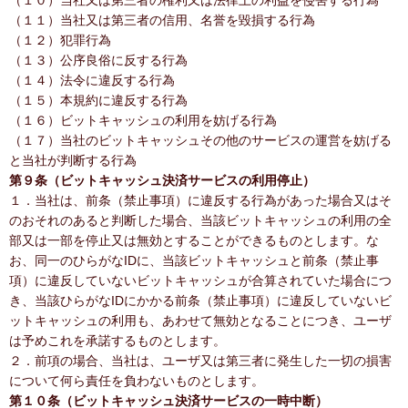
（１０）当社又は第三者の権利又は法律上の利益を侵害する行為
（１１）当社又は第三者の信用、名誉を毀損する行為
（１２）犯罪行為
（１３）公序良俗に反する行為
（１４）法令に違反する行為
（１５）本規約に違反する行為
（１６）ビットキャッシュの利用を妨げる行為
（１７）当社のビットキャッシュその他のサービスの運営を妨げる
と当社が判断する行為
第９条（ビットキャッシュ決済サービスの利用停止）
１．当社は、前条（禁止事項）に違反する行為があった場合又はそ
のおそれのあると判断した場合、当該ビットキャッシュの利用の全
部又は一部を停止又は無効とすることができるものとします。な
お、同一のひらがなIDに、当該ビットキャッシュと前条（禁止事
項）に違反していないビットキャッシュが合算されていた場合につ
き、当該ひらがなIDにかかる前条（禁止事項）に違反していないビ
ットキャッシュの利用も、あわせて無効となることにつき、ユーザ
は予めこれを承諾するものとします。
２．前項の場合、当社は、ユーザ又は第三者に発生した一切の損害
について何ら責任を負わないものとします。
第１０条（ビットキャッシュ決済サービスの一時中断）