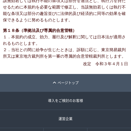
該無効若しくは執行不能の条項又は部分を適法とし、執行力を持た
せるために本規約を必要な範囲で修正し、当該無効若しくは執行不
能な条項又は部分の趣旨並びに法律的及び経済的に同等の効果を確
保できるように努めるものとします。
第１８条（準拠法及び専属的合意管轄）
１．本規約の成立、効力、履行及び解釈に関しては日本法が適用さ
れるものとします。
２．当社との間に紛争が生じたときは、訴額に応じ、東京簡易裁判
所又は東京地方裁判所を第一審の専属的合意管轄裁判所とします。
改定 令和３年４月１日
ページトップ
導入をご検討のお客様
運営企業