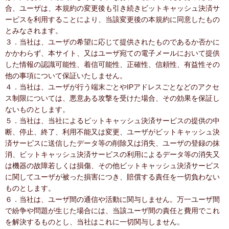
合、ユーザは、本規約の変更後も引き続きビットキャッシュ決済サ
ービスを利用することにより、当該変更後の本規約に同意したもの
とみなされます。
３．当社は、ユーザの希望に応じて提供されたものであるか否かに
かかわらず、本サイト、又はユーザ宛ての電子メールにおいて提供
した情報の認識可能性、着信可能性、正確性、信頼性、有益性その
他の事項について保証いたしません。
４．当社は、ユーザが行う端末ごとやIPアドレスごとなどのアクセ
ス制限については、悪意ある攻撃を受けた場合、その効果を保証し
ないものとします。
５．当社は、当社によるビットキャッシュ決済サービスの提供の中
断、停止、終了、利用不能又は変更、ユーザがビットキャッシュ決
済サービスに送信したデータ等の削除又は消失、ユーザの登録の抹
消、ビットキャッシュ決済サービスの利用によるデータ等の消失又
は機器の故障若しくは損傷、その他ビットキャッシュ決済サービス
に関してユーザが被った損害につき、賠償する責任を一切負わない
ものとします。
６．当社は、ユーザ間の通信や活動に関与しません。万一ユーザ間
で紛争や問題が生じた場合には、当該ユーザ間の責任と費用でこれ
を解決するものとし、当社はこれに一切関与しません。