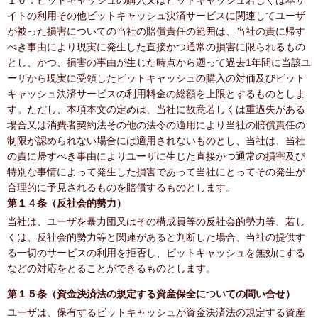
１０．ビットキャッシュの購入又はビットキャッシュ若しくは本サ
イトの利用その他ビットキャッシュ決済サービスに関連してユーザ
が被った損害についての当社の賠償責任の範囲は、当社の責に帰す
べき事由により現実に発生した直接かつ通常の損害に限られるもの
とし、かつ、損害の事由が生じた時点から遡って過去1年間に当該ユ
ーザから現実に受領したビットキャッシュの購入の対価及びビット
キャッシュ決済サービスの利用料金の総額を上限とするものとしま
す。ただし、本項本文の定めは、当社に故意若しくは重過失がある
場合又は消費者契約法その他の法令の適用により当社の賠償責任の
制限が認められない場合には適用されないものとし、当社は、当社
の責に帰すべき事由によりユーザに生じた直接かつ通常の損害及び
特別な事情によって発生した損害であって当社にとってその発生が
合理的に予見されるものを賠償するものとします。
第１４条（反社会的勢力）
当社は、ユーザを暴力団又はその構成員等の反社会的勢力等、若し
くは、反社会的勢力等と関連があると判断した場合、当社の提供す
る一切のサービスの利用を拒否し、ビットキャッシュを無効にする
などの対応をとることができるものとします。
第１５条（資金決済法の規定する資産保全についての問い合せ）
ユーザは、保有するビットキャッシュが資金決済法の規定する資産