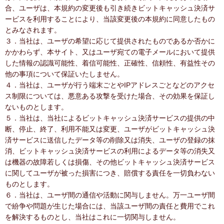
合、ユーザは、本規約の変更後も引き続きビットキャッシュ決済サ
ービスを利用することにより、当該変更後の本規約に同意したもの
とみなされます。
３．当社は、ユーザの希望に応じて提供されたものであるか否かに
かかわらず、本サイト、又はユーザ宛ての電子メールにおいて提供
した情報の認識可能性、着信可能性、正確性、信頼性、有益性その
他の事項について保証いたしません。
４．当社は、ユーザが行う端末ごとやIPアドレスごとなどのアクセ
ス制限については、悪意ある攻撃を受けた場合、その効果を保証し
ないものとします。
５．当社は、当社によるビットキャッシュ決済サービスの提供の中
断、停止、終了、利用不能又は変更、ユーザがビットキャッシュ決
済サービスに送信したデータ等の削除又は消失、ユーザの登録の抹
消、ビットキャッシュ決済サービスの利用によるデータ等の消失又
は機器の故障若しくは損傷、その他ビットキャッシュ決済サービス
に関してユーザが被った損害につき、賠償する責任を一切負わない
ものとします。
６．当社は、ユーザ間の通信や活動に関与しません。万一ユーザ間
で紛争や問題が生じた場合には、当該ユーザ間の責任と費用でこれ
を解決するものとし、当社はこれに一切関与しません。