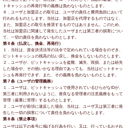
トキャッシュの再発行等の義務は負わないものとします。
６．ユーザと加盟店との取引は、ユーザの責任と費用負担において
行われるものとします。当社は、加盟店を代理するものではなく、
また、加盟店との取引を推奨するものではありません。このため、
当社は加盟店に関連して発生したユーザまたは第三者の損害につい
て、一切の責任を負わないものとします。
第６条（払戻し、換金、再発行）
１．当社は、資金決済法等の法令で定められている場合をのぞき、
ビットキャッシュの残高の払い戻し、換金をしないものとします。
２．ユーザが、ビットキャッシュを盗難、滅失、毀損、または紛失
した場合や、その他いかなる理由であっても、当社はビットキャッ
シュを再発行できず、また、その義務を負わないものとします。
第７条（ユーザの管理義務）
１．ユーザは、ビットキャッシュで使用されているひらがなIDが、
第三者に利用されないように、善良なる管理者の注意義務をもって
管理（厳重に管理）するものとします。
２．ユーザが前項に違反した場合、当社は、ユーザ又は第三者に発
生した一切の損害について責任を負わないものとします。
第８条（禁止事項）
ユーザは以下の各号に掲げる行為を行い、又は、行っているおそれ