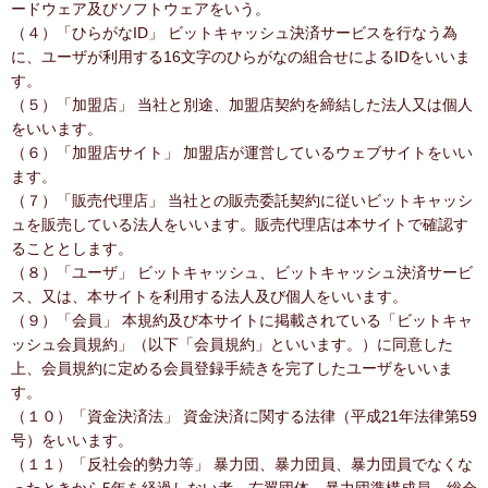
ードウェア及びソフトウェアをいう。
（４）「ひらがなID」 ビットキャッシュ決済サービスを行なう為
に、ユーザが利用する16文字のひらがなの組合せによるIDをいいま
す。
（５）「加盟店」 当社と別途、加盟店契約を締結した法人又は個人
をいいます。
（６）「加盟店サイト」 加盟店が運営しているウェブサイトをいい
ます。
（７）「販売代理店」 当社との販売委託契約に従いビットキャッシ
ュを販売している法人をいいます。販売代理店は本サイトで確認す
ることとします。
（８）「ユーザ」 ビットキャッシュ、ビットキャッシュ決済サービ
ス、又は、本サイトを利用する法人及び個人をいいます。
（９）「会員」 本規約及び本サイトに掲載されている「ビットキャ
ッシュ会員規約」（以下「会員規約」といいます。）に同意した
上、会員規約に定める会員登録手続きを完了したユーザをいいま
す。
（１０）「資金決済法」 資金決済に関する法律（平成21年法律第59
号）をいいます。
（１１）「反社会的勢力等」 暴力団、暴力団員、暴力団員でなくな