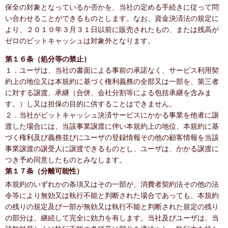
保全の対象となっているか否かを、当社の定める手続きに従って問
い合わせることができるものとします。なお、資金決済法の規定に
より、２０１０年３月３１日以前に販売されたもの、または残高が
ゼロのビットキャッシュは対象外となります。
第１６条（処分等の禁止）
１．ユーザは、当社の書面による事前の承諾なく、サービス利用契
約上の地位又は本規約に基づく権利義務の全部又は一部を、第三者
に対する譲渡、承継（合併、会社分割等による包括承継を含みま
す。）し又は担保の目的に供することはできません。
２．当社がビットキャッシュ決済サービスにかかる事業を他者に譲
渡した場合には、当該事業譲渡に伴い本規約上の地位、本規約に基
づく権利及び義務並びにユーザの登録情報その他の顧客情報を当該
事業譲渡の譲受人に譲渡できるものとし、ユーザは、かかる譲渡に
つき予め同意したものとみなします。
第１７条（分離可能性）
本規約のいずれかの条項又はその一部が、消費者契約法その他の法
令等により無効又は執行不能と判断された場合であっても、本規約
の残りの規定及び一部が無効又は執行不能と判断された規定の残り
の部分は、継続して完全に効力を有します。当社及びユーザは、当