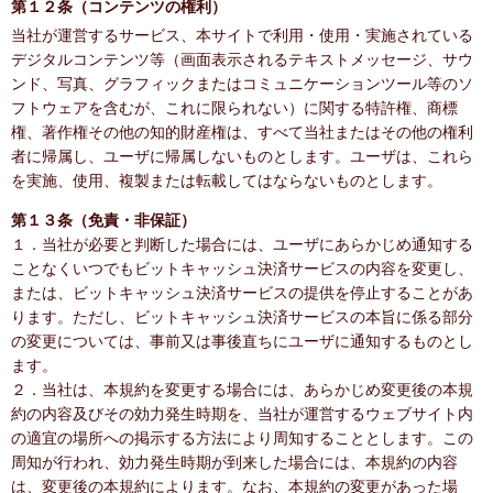
第１２条（コンテンツの権利）
当社が運営するサービス、本サイトで利用・使用・実施されている
デジタルコンテンツ等（画面表示されるテキストメッセージ、サウ
ンド、写真、グラフィックまたはコミュニケーションツール等のソ
フトウェアを含むが、これに限られない）に関する特許権、商標
権、著作権その他の知的財産権は、すべて当社またはその他の権利
者に帰属し、ユーザに帰属しないものとします。ユーザは、これら
を実施、使用、複製または転載してはならないものとします。
第１３条（免責・非保証）
１．当社が必要と判断した場合には、ユーザにあらかじめ通知する
ことなくいつでもビットキャッシュ決済サービスの内容を変更し、
または、ビットキャッシュ決済サービスの提供を停止することがあ
ります。ただし、ビットキャッシュ決済サービスの本旨に係る部分
の変更については、事前又は事後直ちにユーザに通知するものとし
ます。
２．当社は、本規約を変更する場合には、あらかじめ変更後の本規
約の内容及びその効力発生時期を、当社が運営するウェブサイト内
の適宜の場所への掲示する方法により周知することとします。この
周知が行われ、効力発生時期が到来した場合には、本規約の内容
は、変更後の本規約によります。なお、本規約の変更があった場