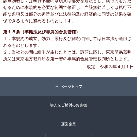
該無効若しくは執行不能の条項又は部分を適法とし、執行力を持た
せるために本規約を必要な範囲で修正し、当該無効若しくは執行不
能な条項又は部分の趣旨並びに法律的及び経済的に同等の効果を確
保できるように努めるものとします。
第１８条（準拠法及び専属的合意管轄）
１．本規約の成立、効力、履行及び解釈に関しては日本法が適用さ
れるものとします。
２．当社との間に紛争が生じたときは、訴額に応じ、東京簡易裁判
所又は東京地方裁判所を第一審の専属的合意管轄裁判所とします。
改定 令和３年４月１日
ページトップ
導入をご検討のお客様
運営企業