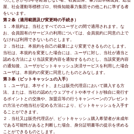
ったときから5年を経過しない者、右翼団体、暴力団準構成員、総会
屋、社会運動等標榜ゴロ、特殊知能暴力集団その他これに準ずる者
をいいます。
第２条（適用範囲及び変更時の手続き）
１．本規約は、当社とすべてのユーザとの間で適用されます。な
お、会員固有のサービスの利用については、会員規約に同意の上で
なければ利用できないものとします。
２．当社は、本規約を自己の裁量により変更できるものとします。
当社は、本規約を変更した場合には、ユーザに対し、当社が適当と
認める方法により当該変更内容を通知するものとし、当該変更内容
の通知後、ユーザがビットキャッシュ決済サービスを利用した場合
ユーザは、本規約の変更に同意したものとみなします。
第３条（ビットキャッシュの入手）
１．ユーザは、本サイト、または販売代理店において購入する方
法、または、当社の認めたウェブサイトや本サイトが独自に発行す
るポイントとの交換や、加盟店等の行うキャンペーンのプレゼント
の方法その他当社が定める方法により、ビットキャッシュを入手す
ることができます。
２．当社又は販売代理店が、ビットキャッシュ購入希望者が未成年
である可能性があると判断した場合、身分証明書等の提示を求める
ことができるものとします。