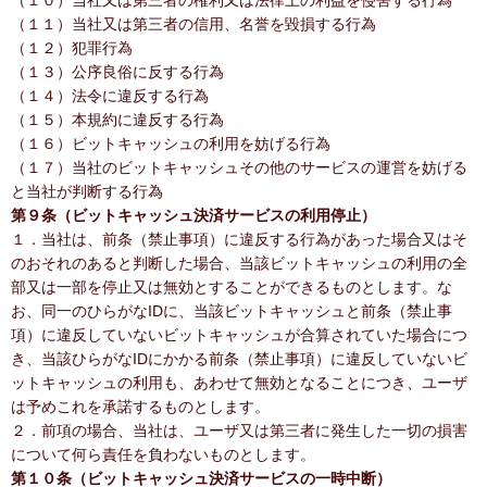
（１０）当社又は第三者の権利又は法律上の利益を侵害する行為
（１１）当社又は第三者の信用、名誉を毀損する行為
（１２）犯罪行為
（１３）公序良俗に反する行為
（１４）法令に違反する行為
（１５）本規約に違反する行為
（１６）ビットキャッシュの利用を妨げる行為
（１７）当社のビットキャッシュその他のサービスの運営を妨げる
と当社が判断する行為
第９条（ビットキャッシュ決済サービスの利用停止）
１．当社は、前条（禁止事項）に違反する行為があった場合又はそ
のおそれのあると判断した場合、当該ビットキャッシュの利用の全
部又は一部を停止又は無効とすることができるものとします。な
お、同一のひらがなIDに、当該ビットキャッシュと前条（禁止事
項）に違反していないビットキャッシュが合算されていた場合につ
き、当該ひらがなIDにかかる前条（禁止事項）に違反していないビ
ットキャッシュの利用も、あわせて無効となることにつき、ユーザ
は予めこれを承諾するものとします。
２．前項の場合、当社は、ユーザ又は第三者に発生した一切の損害
について何ら責任を負わないものとします。
第１０条（ビットキャッシュ決済サービスの一時中断）