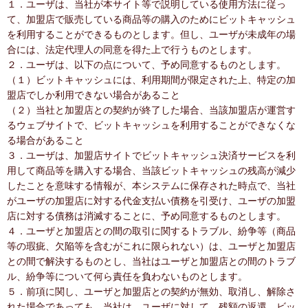
１．ユーザは、当社が本サイト等で説明している使用方法に従っ
て、加盟店で販売している商品等の購入のためにビットキャッシュ
を利用することができるものとします。但し、ユーザが未成年の場
合には、法定代理人の同意を得た上で行うものとします。
２．ユーザは、以下の点について、予め同意するものとします。
（１）ビットキャッシュには、利用期間が限定された上、特定の加
盟店でしか利用できない場合があること
（２）当社と加盟店との契約が終了した場合、当該加盟店が運営す
るウェブサイトで、ビットキャッシュを利用することができなくな
る場合があること
３．ユーザは、加盟店サイトでビットキャッシュ決済サービスを利
用して商品等を購入する場合、当該ビットキャッシュの残高が減少
したことを意味する情報が、本システムに保存された時点で、当社
がユーザの加盟店に対する代金支払い債務を引受け、ユーザの加盟
店に対する債務は消滅することに、予め同意するものとします。
４．ユーザと加盟店との間の取引に関するトラブル、紛争等（商品
等の瑕疵、欠陥等を含むがこれに限られない）は、ユーザと加盟店
との間で解決するものとし、当社はユーザと加盟店との間のトラブ
ル、紛争等について何ら責任を負わないものとします。
５．前項に関し、ユーザと加盟店との契約が無効、取消し、解除さ
れた場合であっても、当社は、ユーザに対して、残額の返還、ビッ