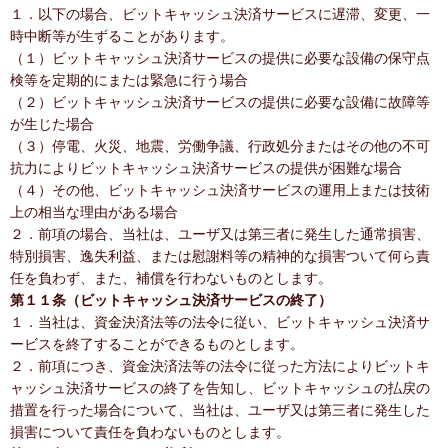
１．以下の場合、ビットキャッシュ決済サービスに遅滞、変更、一
時中断等が生ずることがあります。
（１）ビットキャッシュ決済サービスの提供に必要な設備の保守点
検等を定期的にまたは緊急に行う場合
（２）ビットキャッシュ決済サービスの提供に必要な設備に故障等
が生じた場合
（３）停電、火災、地震、労働争議、行政処分またはその他の不可
抗力によりビットキャッシュ決済サービスの提供が困難な場合
（４）その他、ビットキャッシュ決済サービスの運用上または技術
上の相当な理由がある場合
２．前項の場合、当社は、ユーザ又は第三者に発生した通常損害、
特別損害、逸失利益、または慰謝料等の精神的な損害ついて何ら責
任を負わず、また、補償を行わないものとします。
第１１条（ビットキャッシュ決済サービスの終了）
１．当社は、資金決済法等の法令に従い、ビットキャッシュ決済サ
ービスを終了することができるものとします。
２．前項につき、資金決済法等の法令に従った方法によりビットキ
ャッシュ決済サービスの終了を告知し、ビットキャッシュの払戻の
措置を行った場合について、当社は、ユーザ又は第三者に発生した
損害について責任を負わないものとします。