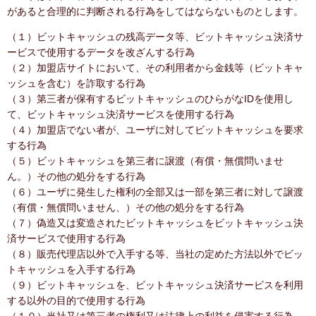
があると合理的に判断される行為をしてはならないものとします。
（１）ビットキャッシュの残高データ等、ビットキャッシュ決済サ
ービスで使用するデータを改ざんする行為
（２）加盟店サイトにおいて、その利用者から金銭等（ビットキャ
ッシュを含む）を詐取する行為
（３）第三者が保有するビットキャッシュのひらがなIDを使用し
て、ビットキャッシュ決済サービスを使用する行為
（４）加盟店でない者が、ユーザに対してビットキャッシュを要求
する行為
（５）ビットキャッシュを第三者に譲渡（有償・無償問いませ
ん。）その他の処分をする行為
（６）ユーザに発生した権利の全部又は一部を第三者に対して譲渡
（有償・無償問いません、）その他の処分をする行為
（７）偽造又は変造されたビットキャッシュをビットキャッシュ決
済サービスで使用する行為
（８）販売代理店以外で入手する等、当社の定めた方法以外でビッ
トキャッシュを入手する行為
（９）ビットキャッシュを、ビットキャッシュ決済サービスを利用
する以外の目的で使用する行為