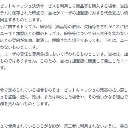
ビットキャッシュ決済サービスを利用して商品等を購入する場合、当該
テムに保存された時点で、当社がユーザの加盟店に対する代金支払い債
同意するものとします。
引に関するトラブル、紛争等（商品等の瑕疵、欠陥等を含むがこれに限
ユーザと加盟店との間のトラブル、紛争等について何ら責任を負わない
店との契約が無効、取消し、解除された場合であっても、当社は、ユー
わないものとします。
、ユーザの責任と費用負担において行われるものとします。当社は、加
ものではありません。このため、当社は加盟店に関連して発生したユー
す。
令で定められている場合をのぞき、ビットキャッシュの残高の払い戻し
ュを盗難、滅失、毀損、または紛失した場合や、その他いかなる理由で
務を負わないものとします。
ュで使用されているひらがなIDが、第三者に利用されないように、善