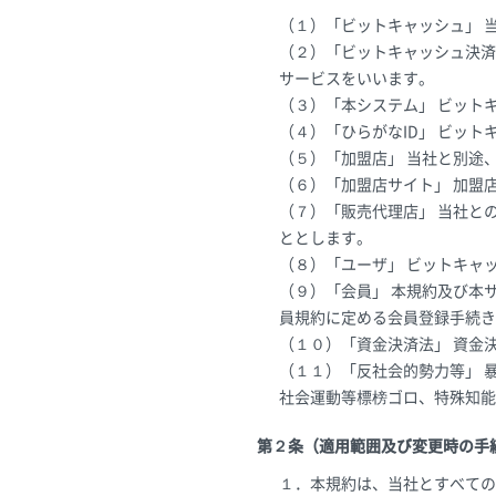
（１）「ビットキャッシュ」 
（２）「ビットキャッシュ決済
サービスをいいます。
（３）「本システム」 ビット
（４）「ひらがなID」 ビッ
（５）「加盟店」 当社と別途
（６）「加盟店サイト」 加盟
（７）「販売代理店」 当社と
ととします。
（８）「ユーザ」 ビットキャ
（９）「会員」 本規約及び本
員規約に定める会員登録手続き
（１０）「資金決済法」 資金
（１１）「反社会的勢力等」 
社会運動等標榜ゴロ、特殊知能
第２条（適用範囲及び変更時の手
１．本規約は、当社とすべての