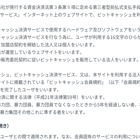
当社が発行する資金決済法第３条第５項に定める第三者型前払式支払手
サービス」 インターネット上のウェブサイトで、ビットキャッシュを
キャッシュ決済サービスで使用するハードウェア及びソフトウェアをい
トキャッシュ決済サービスを行なう為に、ユーザが利用する16文字のひら
、加盟店契約を締結した法人又は個人をいいます。
店が運営しているウェブサイトをいいます。
の販売委託契約に従いビットキャッシュを販売している法人をいいます
ッシュ、ビットキャッシュ決済サービス、又は、本サイトを利用する法
サイトに掲載されている「ビットキャッシュ会員規約」（以下「会員規
を完了したユーザをいいます。
決済に関する法律（平成21年法律第59号）をいいます。
暴力団、暴力団員、暴力団員でなくなったときから5年を経過しない者
暴力集団その他これに準ずる者をいいます。
続き）
ユーザとの間で適用されます。なお、会員固有のサービスの利用につい