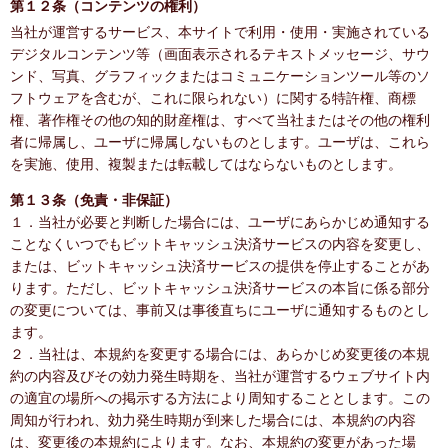
第１２条（コンテンツの権利）
当社が運営するサービス、本サイトで利用・使用・実施されている
デジタルコンテンツ等（画面表示されるテキストメッセージ、サウ
ンド、写真、グラフィックまたはコミュニケーションツール等のソ
フトウェアを含むが、これに限られない）に関する特許権、商標
権、著作権その他の知的財産権は、すべて当社またはその他の権利
者に帰属し、ユーザに帰属しないものとします。ユーザは、これら
を実施、使用、複製または転載してはならないものとします。
第１３条（免責・非保証）
１．当社が必要と判断した場合には、ユーザにあらかじめ通知する
ことなくいつでもビットキャッシュ決済サービスの内容を変更し、
または、ビットキャッシュ決済サービスの提供を停止することがあ
ります。ただし、ビットキャッシュ決済サービスの本旨に係る部分
の変更については、事前又は事後直ちにユーザに通知するものとし
ます。
２．当社は、本規約を変更する場合には、あらかじめ変更後の本規
約の内容及びその効力発生時期を、当社が運営するウェブサイト内
の適宜の場所への掲示する方法により周知することとします。この
周知が行われ、効力発生時期が到来した場合には、本規約の内容
は、変更後の本規約によります。なお、本規約の変更があった場