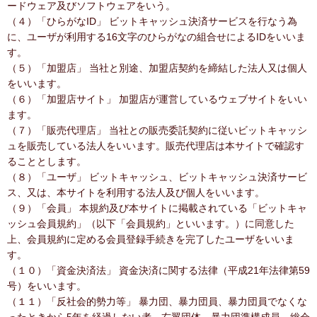
ードウェア及びソフトウェアをいう。
（４）「ひらがなID」 ビットキャッシュ決済サービスを行なう為
に、ユーザが利用する16文字のひらがなの組合せによるIDをいいま
す。
（５）「加盟店」 当社と別途、加盟店契約を締結した法人又は個人
をいいます。
（６）「加盟店サイト」 加盟店が運営しているウェブサイトをいい
ます。
（７）「販売代理店」 当社との販売委託契約に従いビットキャッシ
ュを販売している法人をいいます。販売代理店は本サイトで確認す
ることとします。
（８）「ユーザ」 ビットキャッシュ、ビットキャッシュ決済サービ
ス、又は、本サイトを利用する法人及び個人をいいます。
（９）「会員」 本規約及び本サイトに掲載されている「ビットキャ
ッシュ会員規約」（以下「会員規約」といいます。）に同意した
上、会員規約に定める会員登録手続きを完了したユーザをいいま
す。
（１０）「資金決済法」 資金決済に関する法律（平成21年法律第59
号）をいいます。
（１１）「反社会的勢力等」 暴力団、暴力団員、暴力団員でなくな