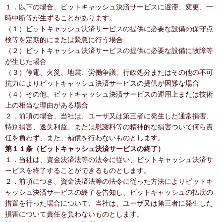
１．以下の場合、ビットキャッシュ決済サービスに遅滞、変更、一
時中断等が生ずることがあります。
（１）ビットキャッシュ決済サービスの提供に必要な設備の保守点
検等を定期的にまたは緊急に行う場合
（２）ビットキャッシュ決済サービスの提供に必要な設備に故障等
が生じた場合
（３）停電、火災、地震、労働争議、行政処分またはその他の不可
抗力によりビットキャッシュ決済サービスの提供が困難な場合
（４）その他、ビットキャッシュ決済サービスの運用上または技術
上の相当な理由がある場合
２．前項の場合、当社は、ユーザ又は第三者に発生した通常損害、
特別損害、逸失利益、または慰謝料等の精神的な損害ついて何ら責
任を負わず、また、補償を行わないものとします。
第１１条（ビットキャッシュ決済サービスの終了）
１．当社は、資金決済法等の法令に従い、ビットキャッシュ決済サ
ービスを終了することができるものとします。
２．前項につき、資金決済法等の法令に従った方法によりビットキ
ャッシュ決済サービスの終了を告知し、ビットキャッシュの払戻の
措置を行った場合について、当社は、ユーザ又は第三者に発生した
損害について責任を負わないものとします。