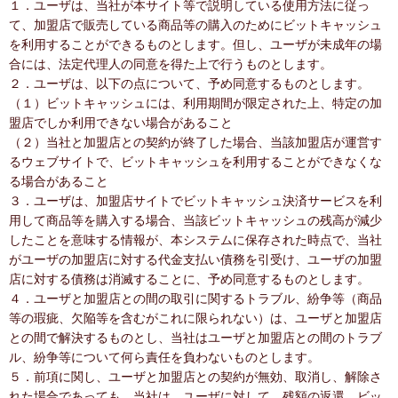
１．ユーザは、当社が本サイト等で説明している使用方法に従っ
て、加盟店で販売している商品等の購入のためにビットキャッシュ
を利用することができるものとします。但し、ユーザが未成年の場
合には、法定代理人の同意を得た上で行うものとします。
２．ユーザは、以下の点について、予め同意するものとします。
（１）ビットキャッシュには、利用期間が限定された上、特定の加
盟店でしか利用できない場合があること
（２）当社と加盟店との契約が終了した場合、当該加盟店が運営す
るウェブサイトで、ビットキャッシュを利用することができなくな
る場合があること
３．ユーザは、加盟店サイトでビットキャッシュ決済サービスを利
用して商品等を購入する場合、当該ビットキャッシュの残高が減少
したことを意味する情報が、本システムに保存された時点で、当社
がユーザの加盟店に対する代金支払い債務を引受け、ユーザの加盟
店に対する債務は消滅することに、予め同意するものとします。
４．ユーザと加盟店との間の取引に関するトラブル、紛争等（商品
等の瑕疵、欠陥等を含むがこれに限られない）は、ユーザと加盟店
との間で解決するものとし、当社はユーザと加盟店との間のトラブ
ル、紛争等について何ら責任を負わないものとします。
５．前項に関し、ユーザと加盟店との契約が無効、取消し、解除さ
れた場合であっても、当社は、ユーザに対して、残額の返還、ビッ