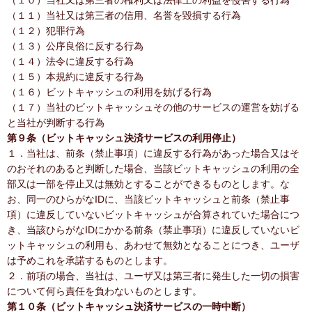
（１０）当社又は第三者の権利又は法律上の利益を侵害する行為
（１１）当社又は第三者の信用、名誉を毀損する行為
（１２）犯罪行為
（１３）公序良俗に反する行為
（１４）法令に違反する行為
（１５）本規約に違反する行為
（１６）ビットキャッシュの利用を妨げる行為
（１７）当社のビットキャッシュその他のサービスの運営を妨げる
と当社が判断する行為
第９条（ビットキャッシュ決済サービスの利用停止）
１．当社は、前条（禁止事項）に違反する行為があった場合又はそ
のおそれのあると判断した場合、当該ビットキャッシュの利用の全
部又は一部を停止又は無効とすることができるものとします。な
お、同一のひらがなIDに、当該ビットキャッシュと前条（禁止事
項）に違反していないビットキャッシュが合算されていた場合につ
き、当該ひらがなIDにかかる前条（禁止事項）に違反していないビ
ットキャッシュの利用も、あわせて無効となることにつき、ユーザ
は予めこれを承諾するものとします。
２．前項の場合、当社は、ユーザ又は第三者に発生した一切の損害
について何ら責任を負わないものとします。
第１０条（ビットキャッシュ決済サービスの一時中断）