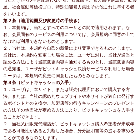
ったときから5年を経過しない者、右翼団体、暴力団準構成員、総会
屋、社会運動等標榜ゴロ、特殊知能暴力集団その他これに準ずる者
をいいます。
第２条（適用範囲及び変更時の手続き）
１．本規約は、当社とすべてのユーザとの間で適用されます。な
お、会員固有のサービスの利用については、会員規約に同意の上で
なければ利用できないものとします。
２．当社は、本規約を自己の裁量により変更できるものとします。
当社は、本規約を変更した場合には、ユーザに対し、当社が適当と
認める方法により当該変更内容を通知するものとし、当該変更内容
の通知後、ユーザがビットキャッシュ決済サービスを利用した場合
ユーザは、本規約の変更に同意したものとみなします。
第３条（ビットキャッシュの入手）
１．ユーザは、本サイト、または販売代理店において購入する方
法、または、当社の認めたウェブサイトや本サイトが独自に発行す
るポイントとの交換や、加盟店等の行うキャンペーンのプレゼント
の方法その他当社が定める方法により、ビットキャッシュを入手す
ることができます。
２．当社又は販売代理店が、ビットキャッシュ購入希望者が未成年
である可能性があると判断した場合、身分証明書等の提示を求める
ことができるものとします。