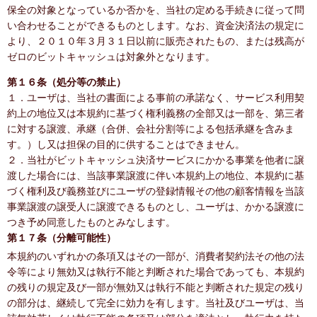
保全の対象となっているか否かを、当社の定める手続きに従って問
い合わせることができるものとします。なお、資金決済法の規定に
より、２０１０年３月３１日以前に販売されたもの、または残高が
ゼロのビットキャッシュは対象外となります。
第１６条（処分等の禁止）
１．ユーザは、当社の書面による事前の承諾なく、サービス利用契
約上の地位又は本規約に基づく権利義務の全部又は一部を、第三者
に対する譲渡、承継（合併、会社分割等による包括承継を含みま
す。）し又は担保の目的に供することはできません。
２．当社がビットキャッシュ決済サービスにかかる事業を他者に譲
渡した場合には、当該事業譲渡に伴い本規約上の地位、本規約に基
づく権利及び義務並びにユーザの登録情報その他の顧客情報を当該
事業譲渡の譲受人に譲渡できるものとし、ユーザは、かかる譲渡に
つき予め同意したものとみなします。
第１７条（分離可能性）
本規約のいずれかの条項又はその一部が、消費者契約法その他の法
令等により無効又は執行不能と判断された場合であっても、本規約
の残りの規定及び一部が無効又は執行不能と判断された規定の残り
の部分は、継続して完全に効力を有します。当社及びユーザは、当