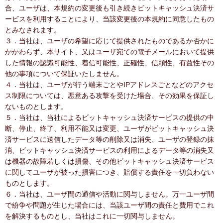
合、ユーザは、本規約の変更後も引き続きビットキャッシュ決済サ
ービスを利用することにより、当該変更後の本規約に同意したもの
とみなされます。
３．当社は、ユーザの希望に応じて提供されたものであるか否かに
かかわらず、本サイト、又はユーザ宛ての電子メールにおいて提供
した情報の認識可能性、着信可能性、正確性、信頼性、有益性その
他の事項について保証いたしません。
４．当社は、ユーザが行う端末ごとやIPアドレスごとなどのアクセ
ス制限については、悪意ある攻撃を受けた場合、その効果を保証し
ないものとします。
５．当社は、当社によるビットキャッシュ決済サービスの提供の中
断、停止、終了、利用不能又は変更、ユーザがビットキャッシュ決
済サービスに送信したデータ等の削除又は消失、ユーザの登録の抹
消、ビットキャッシュ決済サービスの利用によるデータ等の消失又
は機器の故障若しくは損傷、その他ビットキャッシュ決済サービス
に関してユーザが被った損害につき、賠償する責任を一切負わない
ものとします。
６．当社は、ユーザ間の通信や活動に関与しません。万一ユーザ間
で紛争や問題が生じた場合には、当該ユーザ間の責任と費用でこれ
を解決するものとし、当社はこれに一切関与しません。