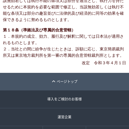
該無効若しくは執行不能の条項又は部分を適法とし、執行力を持た
せるために本規約を必要な範囲で修正し、当該無効若しくは執行不
能な条項又は部分の趣旨並びに法律的及び経済的に同等の効果を確
保できるように努めるものとします。
第１８条（準拠法及び専属的合意管轄）
１．本規約の成立、効力、履行及び解釈に関しては日本法が適用さ
れるものとします。
２．当社との間に紛争が生じたときは、訴額に応じ、東京簡易裁判
所又は東京地方裁判所を第一審の専属的合意管轄裁判所とします。
改定 令和３年４月１日
ページトップ
導入をご検討のお客様
運営企業