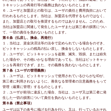
トキャッシュの再発行等の義務は負わないものとします。
６．ユーザと加盟店との取引は、ユーザの責任と費用負担において
行われるものとします。当社は、加盟店を代理するものではなく、
また、加盟店との取引を推奨するものではありません。このため、
当社は加盟店に関連して発生したユーザまたは第三者の損害につい
て、一切の責任を負わないものとします。
第６条（払戻し、換金、再発行）
１．当社は、資金決済法等の法令で定められている場合をのぞき、
ビットキャッシュの残高の払い戻し、換金をしないものとします。
２．ユーザが、ビットキャッシュを盗難、滅失、毀損、または紛失
した場合や、その他いかなる理由であっても、当社はビットキャッ
シュを再発行できず、また、その義務を負わないものとします。
第７条（ユーザの管理義務）
１．ユーザは、ビットキャッシュで使用されているひらがなIDが、
第三者に利用されないように、善良なる管理者の注意義務をもって
管理（厳重に管理）するものとします。
２．ユーザが前項に違反した場合、当社は、ユーザ又は第三者に発
生した一切の損害について責任を負わないものとします。
第８条（禁止事項）
ユーザは以下の各号に掲げる行為を行い、又は、行っているおそれ