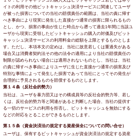
１０．ビットキャッシュの購入又はビットキャッシュ若しくは本サ
イトの利用その他ビットキャッシュ決済サービスに関連してユーザ
が被った損害についての当社の賠償責任の範囲は、当社の責に帰す
べき事由により現実に発生した直接かつ通常の損害に限られるもの
とし、かつ、損害の事由が生じた時点から遡って過去1年間に当該ユ
ーザから現実に受領したビットキャッシュの購入の対価及びビット
キャッシュ決済サービスの利用料金の総額を上限とするものとしま
す。ただし、本項本文の定めは、当社に故意若しくは重過失がある
場合又は消費者契約法その他の法令の適用により当社の賠償責任の
制限が認められない場合には適用されないものとし、当社は、当社
の責に帰すべき事由によりユーザに生じた直接かつ通常の損害及び
特別な事情によって発生した損害であって当社にとってその発生が
合理的に予見されるものを賠償するものとします。
第１４条（反社会的勢力）
当社は、ユーザを暴力団又はその構成員等の反社会的勢力等、若し
くは、反社会的勢力等と関連があると判断した場合、当社の提供す
る一切のサービスの利用を拒否し、ビットキャッシュを無効にする
などの対応をとることができるものとします。
第１５条（資金決済法の規定する資産保全についての問い合せ）
ユーザは、保有するビットキャッシュが資金決済法の規定する資産