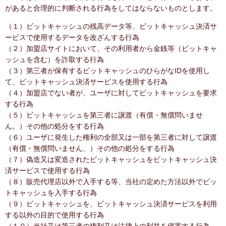
があると合理的に判断される行為をしてはならないものとします。
（１）ビットキャッシュの残高データ等、ビットキャッシュ決済サ
ービスで使用するデータを改ざんする行為
（２）加盟店サイトにおいて、その利用者から金銭等（ビットキャ
ッシュを含む）を詐取する行為
（３）第三者が保有するビットキャッシュのひらがなIDを使用し
て、ビットキャッシュ決済サービスを使用する行為
（４）加盟店でない者が、ユーザに対してビットキャッシュを要求
する行為
（５）ビットキャッシュを第三者に譲渡（有償・無償問いませ
ん。）その他の処分をする行為
（６）ユーザに発生した権利の全部又は一部を第三者に対して譲渡
（有償・無償問いません、）その他の処分をする行為
（７）偽造又は変造されたビットキャッシュをビットキャッシュ決
済サービスで使用する行為
（８）販売代理店以外で入手する等、当社の定めた方法以外でビッ
トキャッシュを入手する行為
（９）ビットキャッシュを、ビットキャッシュ決済サービスを利用
する以外の目的で使用する行為