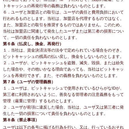
トキャッシュの再発行等の義務は負わないものとします。
６．ユーザと加盟店との取引は、ユーザの責任と費用負担において
行われるものとします。当社は、加盟店を代理するものではなく、
また、加盟店との取引を推奨するものではありません。このため、
当社は加盟店に関連して発生したユーザまたは第三者の損害につい
て、一切の責任を負わないものとします。
第６条（払戻し、換金、再発行）
１．当社は、資金決済法等の法令で定められている場合をのぞき、
ビットキャッシュの残高の払い戻し、換金をしないものとします。
２．ユーザが、ビットキャッシュを盗難、滅失、毀損、または紛失
した場合や、その他いかなる理由であっても、当社はビットキャッ
シュを再発行できず、また、その義務を負わないものとします。
第７条（ユーザの管理義務）
１．ユーザは、ビットキャッシュで使用されているひらがなIDが、
第三者に利用されないように、善良なる管理者の注意義務をもって
管理（厳重に管理）するものとします。
２．ユーザが前項に違反した場合、当社は、ユーザ又は第三者に発
生した一切の損害について責任を負わないものとします。
第８条（禁止事項）
ユーザは以下の各号に掲げる行為を行い、又は、行っているおそれ