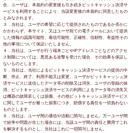
合、ユーザは、本規約の変更後も引き続きビットキャッシュ決済サ
ービスを利用することにより、当該変更後の本規約に同意したもの
とみなされます。
３．当社は、ユーザの希望に応じて提供されたものであるか否かに
かかわらず、本サイト、又はユーザ宛ての電子メールにおいて提供
した情報の認識可能性、着信可能性、正確性、信頼性、有益性その
他の事項について保証いたしません。
４．当社は、ユーザが行う端末ごとやIPアドレスごとなどのアクセ
ス制限については、悪意ある攻撃を受けた場合、その効果を保証し
ないものとします。
５．当社は、当社によるビットキャッシュ決済サービスの提供の中
断、停止、終了、利用不能又は変更、ユーザがビットキャッシュ決
済サービスに送信したデータ等の削除又は消失、ユーザの登録の抹
消、ビットキャッシュ決済サービスの利用によるデータ等の消失又
は機器の故障若しくは損傷、その他ビットキャッシュ決済サービス
に関してユーザが被った損害につき、賠償する責任を一切負わない
ものとします。
６．当社は、ユーザ間の通信や活動に関与しません。万一ユーザ間
で紛争や問題が生じた場合には、当該ユーザ間の責任と費用でこれ
を解決するものとし、当社はこれに一切関与しません。