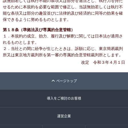
該無効若しくは執行不能の条項又は部分を適法とし、執行力を持た
せるために本規約を必要な範囲で修正し、当該無効若しくは執行不
能な条項又は部分の趣旨並びに法律的及び経済的に同等の効果を確
保できるように努めるものとします。
第１８条（準拠法及び専属的合意管轄）
１．本規約の成立、効力、履行及び解釈に関しては日本法が適用さ
れるものとします。
２．当社との間に紛争が生じたときは、訴額に応じ、東京簡易裁判
所又は東京地方裁判所を第一審の専属的合意管轄裁判所とします。
改定 令和３年４月１日
ページトップ
導入をご検討のお客様
運営企業