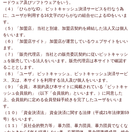
ードウェア及びソフトウェアをいう。
（４）「ひらがなID」 ビットキャッシュ決済サービスを行なう為
に、ユーザが利用する16文字のひらがなの組合せによるIDをいいま
す。
（５）「加盟店」 当社と別途、加盟店契約を締結した法人又は個人
をいいます。
（６）「加盟店サイト」 加盟店が運営しているウェブサイトをいい
ます。
（７）「販売代理店」 当社との販売委託契約に従いビットキャッシ
ュを販売している法人をいいます。販売代理店は本サイトで確認す
ることとします。
（８）「ユーザ」 ビットキャッシュ、ビットキャッシュ決済サービ
ス、又は、本サイトを利用する法人及び個人をいいます。
（９）「会員」 本規約及び本サイトに掲載されている「ビットキャ
ッシュ会員規約」（以下「会員規約」といいます。）に同意した
上、会員規約に定める会員登録手続きを完了したユーザをいいま
す。
（１０）「資金決済法」 資金決済に関する法律（平成21年法律第59
号）をいいます。
（１１）「反社会的勢力等」 暴力団、暴力団員、暴力団員でなくな