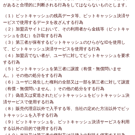
があると合理的に判断される行為をしてはならないものとします。
（１）ビットキャッシュの残高データ等、ビットキャッシュ決済サ
ービスで使用するデータを改ざんする行為
（２）加盟店サイトにおいて、その利用者から金銭等（ビットキャ
ッシュを含む）を詐取する行為
（３）第三者が保有するビットキャッシュのひらがなIDを使用し
て、ビットキャッシュ決済サービスを使用する行為
（４）加盟店でない者が、ユーザに対してビットキャッシュを要求
する行為
（５）ビットキャッシュを第三者に譲渡（有償・無償問いませ
ん。）その他の処分をする行為
（６）ユーザに発生した権利の全部又は一部を第三者に対して譲渡
（有償・無償問いません、）その他の処分をする行為
（７）偽造又は変造されたビットキャッシュをビットキャッシュ決
済サービスで使用する行為
（８）販売代理店以外で入手する等、当社の定めた方法以外でビッ
トキャッシュを入手する行為
（９）ビットキャッシュを、ビットキャッシュ決済サービスを利用
する以外の目的で使用する行為