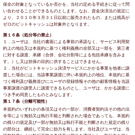
保全の対象となっているか否かを、当社の定める手続きに従って問
い合わせることができるものとします。なお、資金決済法の規定に
より、２０１０年３月３１日以前に販売されたもの、または残高が
ゼロのビットキャッシュは対象外となります。
第１６条（処分等の禁止）
１．ユーザは、当社の書面による事前の承諾なく、サービス利用契
約上の地位又は本規約に基づく権利義務の全部又は一部を、第三者
に対する譲渡、承継（合併、会社分割等による包括承継を含みま
す。）し又は担保の目的に供することはできません。
２．当社がビットキャッシュ決済サービスにかかる事業を他者に譲
渡した場合には、当該事業譲渡に伴い本規約上の地位、本規約に基
づく権利及び義務並びにユーザの登録情報その他の顧客情報を当該
事業譲渡の譲受人に譲渡できるものとし、ユーザは、かかる譲渡に
つき予め同意したものとみなします。
第１７条（分離可能性）
本規約のいずれかの条項又はその一部が、消費者契約法その他の法
令等により無効又は執行不能と判断された場合であっても、本規約
の残りの規定及び一部が無効又は執行不能と判断された規定の残り
の部分は、継続して完全に効力を有します。当社及びユーザは、当