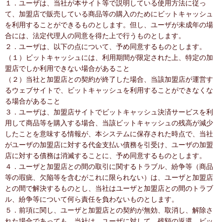
１．ユーザは、当社が本サイト等で説明している使用方法に従っ
て、加盟店で販売している商品等の購入のためにビットキャッシュ
を利用することができるものとします。但し、ユーザが未成年の場
合には、法定代理人の同意を得た上で行うものとします。
２．ユーザは、以下の点について、予め同意するものとします。
（１）ビットキャッシュには、利用期間が限定された上、特定の加
盟店でしか利用できない場合があること
（２）当社と加盟店との契約が終了した場合、当該加盟店が運営す
るウェブサイトで、ビットキャッシュを利用することができなくな
る場合があること
３．ユーザは、加盟店サイトでビットキャッシュ決済サービスを利
用して商品等を購入する場合、当該ビットキャッシュの残高が減少
したことを意味する情報が、本システムに保存された時点で、当社
がユーザの加盟店に対する代金支払い債務を引受け、ユーザの加盟
店に対する債務は消滅することに、予め同意するものとします。
４．ユーザと加盟店との間の取引に関するトラブル、紛争等（商品
等の瑕疵、欠陥等を含むがこれに限られない）は、ユーザと加盟店
との間で解決するものとし、当社はユーザと加盟店との間のトラブ
ル、紛争等について何ら責任を負わないものとします。
５．前項に関し、ユーザと加盟店との契約が無効、取消し、解除さ
れた場合であっても、当社は、ユーザに対して、残額の返還、ビッ