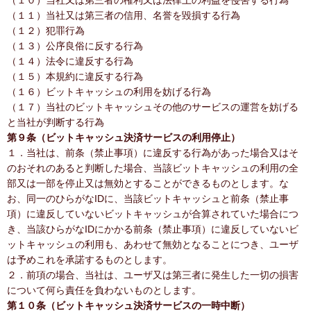
（１０）当社又は第三者の権利又は法律上の利益を侵害する行為
（１１）当社又は第三者の信用、名誉を毀損する行為
（１２）犯罪行為
（１３）公序良俗に反する行為
（１４）法令に違反する行為
（１５）本規約に違反する行為
（１６）ビットキャッシュの利用を妨げる行為
（１７）当社のビットキャッシュその他のサービスの運営を妨げる
と当社が判断する行為
第９条（ビットキャッシュ決済サービスの利用停止）
１．当社は、前条（禁止事項）に違反する行為があった場合又はそ
のおそれのあると判断した場合、当該ビットキャッシュの利用の全
部又は一部を停止又は無効とすることができるものとします。な
お、同一のひらがなIDに、当該ビットキャッシュと前条（禁止事
項）に違反していないビットキャッシュが合算されていた場合につ
き、当該ひらがなIDにかかる前条（禁止事項）に違反していないビ
ットキャッシュの利用も、あわせて無効となることにつき、ユーザ
は予めこれを承諾するものとします。
２．前項の場合、当社は、ユーザ又は第三者に発生した一切の損害
について何ら責任を負わないものとします。
第１０条（ビットキャッシュ決済サービスの一時中断）