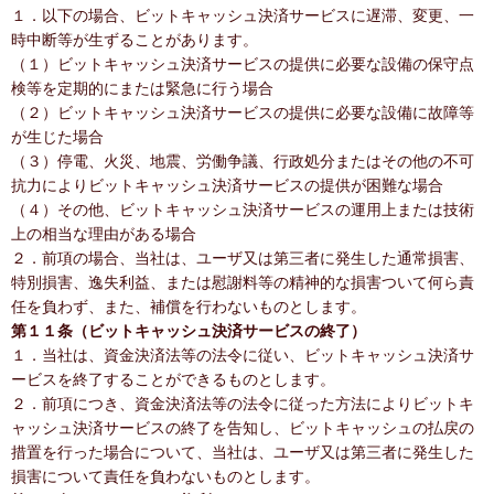
１．以下の場合、ビットキャッシュ決済サービスに遅滞、変更、一
時中断等が生ずることがあります。
（１）ビットキャッシュ決済サービスの提供に必要な設備の保守点
検等を定期的にまたは緊急に行う場合
（２）ビットキャッシュ決済サービスの提供に必要な設備に故障等
が生じた場合
（３）停電、火災、地震、労働争議、行政処分またはその他の不可
抗力によりビットキャッシュ決済サービスの提供が困難な場合
（４）その他、ビットキャッシュ決済サービスの運用上または技術
上の相当な理由がある場合
２．前項の場合、当社は、ユーザ又は第三者に発生した通常損害、
特別損害、逸失利益、または慰謝料等の精神的な損害ついて何ら責
任を負わず、また、補償を行わないものとします。
第１１条（ビットキャッシュ決済サービスの終了）
１．当社は、資金決済法等の法令に従い、ビットキャッシュ決済サ
ービスを終了することができるものとします。
２．前項につき、資金決済法等の法令に従った方法によりビットキ
ャッシュ決済サービスの終了を告知し、ビットキャッシュの払戻の
措置を行った場合について、当社は、ユーザ又は第三者に発生した
損害について責任を負わないものとします。