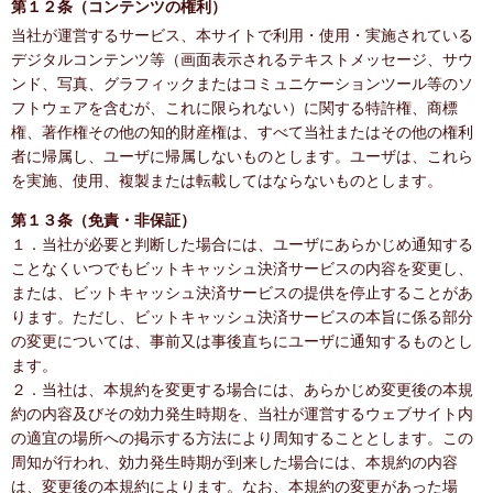
第１２条（コンテンツの権利）
当社が運営するサービス、本サイトで利用・使用・実施されている
デジタルコンテンツ等（画面表示されるテキストメッセージ、サウ
ンド、写真、グラフィックまたはコミュニケーションツール等のソ
フトウェアを含むが、これに限られない）に関する特許権、商標
権、著作権その他の知的財産権は、すべて当社またはその他の権利
者に帰属し、ユーザに帰属しないものとします。ユーザは、これら
を実施、使用、複製または転載してはならないものとします。
第１３条（免責・非保証）
１．当社が必要と判断した場合には、ユーザにあらかじめ通知する
ことなくいつでもビットキャッシュ決済サービスの内容を変更し、
または、ビットキャッシュ決済サービスの提供を停止することがあ
ります。ただし、ビットキャッシュ決済サービスの本旨に係る部分
の変更については、事前又は事後直ちにユーザに通知するものとし
ます。
２．当社は、本規約を変更する場合には、あらかじめ変更後の本規
約の内容及びその効力発生時期を、当社が運営するウェブサイト内
の適宜の場所への掲示する方法により周知することとします。この
周知が行われ、効力発生時期が到来した場合には、本規約の内容
は、変更後の本規約によります。なお、本規約の変更があった場