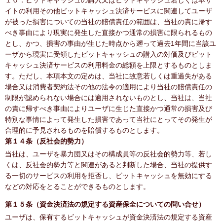
１０．ビットキャッシュの購入又はビットキャッシュ若しくは本サ
イトの利用その他ビットキャッシュ決済サービスに関連してユーザ
が被った損害についての当社の賠償責任の範囲は、当社の責に帰す
べき事由により現実に発生した直接かつ通常の損害に限られるもの
とし、かつ、損害の事由が生じた時点から遡って過去1年間に当該ユ
ーザから現実に受領したビットキャッシュの購入の対価及びビット
キャッシュ決済サービスの利用料金の総額を上限とするものとしま
す。ただし、本項本文の定めは、当社に故意若しくは重過失がある
場合又は消費者契約法その他の法令の適用により当社の賠償責任の
制限が認められない場合には適用されないものとし、当社は、当社
の責に帰すべき事由によりユーザに生じた直接かつ通常の損害及び
特別な事情によって発生した損害であって当社にとってその発生が
合理的に予見されるものを賠償するものとします。
第１４条（反社会的勢力）
当社は、ユーザを暴力団又はその構成員等の反社会的勢力等、若し
くは、反社会的勢力等と関連があると判断した場合、当社の提供す
る一切のサービスの利用を拒否し、ビットキャッシュを無効にする
などの対応をとることができるものとします。
第１５条（資金決済法の規定する資産保全についての問い合せ）
ユーザは、保有するビットキャッシュが資金決済法の規定する資産