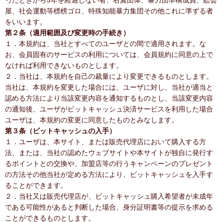
ったときから5年を経過しない者、右翼団体、暴力団準構成員、総会
屋、社会運動等標榜ゴロ、特殊知能暴力集団その他これに準ずる者
をいいます。
第２条（適用範囲及び変更時の手続き）
１．本規約は、当社とすべてのユーザとの間で適用されます。な
お、会員固有のサービスの利用については、会員規約に同意の上で
なければ利用できないものとします。
２．当社は、本規約を自己の裁量により変更できるものとします。
当社は、本規約を変更した場合には、ユーザに対し、当社が適当と
認める方法により当該変更内容を通知するものとし、当該変更内容
の通知後、ユーザがビットキャッシュ決済サービスを利用した場合
ユーザは、本規約の変更に同意したものとみなします。
第３条（ビットキャッシュの入手）
１．ユーザは、本サイト、または販売代理店において購入する方
法、または、当社の認めたウェブサイトや本サイトが独自に発行す
るポイントとの交換や、加盟店等の行うキャンペーンのプレゼント
の方法その他当社が定める方法により、ビットキャッシュを入手す
ることができます。
２．当社又は販売代理店が、ビットキャッシュ購入希望者が未成年
である可能性があると判断した場合、身分証明書等の提示を求める
ことができるものとします。