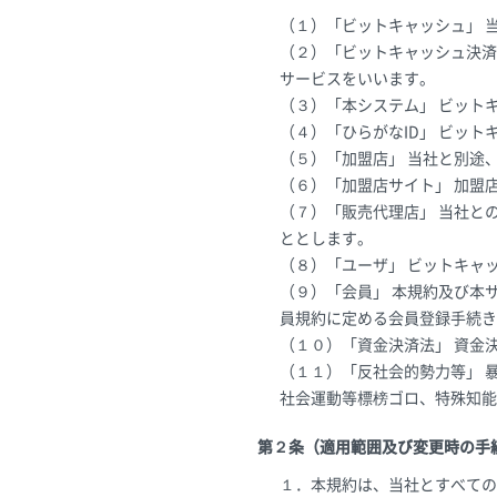
（１）「ビットキャッシュ」 
（２）「ビットキャッシュ決済
サービスをいいます。
（３）「本システム」 ビット
（４）「ひらがなID」 ビッ
（５）「加盟店」 当社と別途
（６）「加盟店サイト」 加盟
（７）「販売代理店」 当社と
ととします。
（８）「ユーザ」 ビットキャ
（９）「会員」 本規約及び本
員規約に定める会員登録手続き
（１０）「資金決済法」 資金
（１１）「反社会的勢力等」 
社会運動等標榜ゴロ、特殊知能
第２条（適用範囲及び変更時の手
１．本規約は、当社とすべての