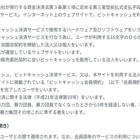
当社が発行する資金決済法第３条第５項に定める第三者型前払式支払手
サービス」 インターネット上のウェブサイトで、ビットキャッシュを
キャッシュ決済サービスで使用するハードウェア及びソフトウェアをい
トキャッシュ決済サービスを行なう為に、ユーザが利用する16文字のひら
、加盟店契約を締結した法人又は個人をいいます。
店が運営しているウェブサイトをいいます。
の販売委託契約に従いビットキャッシュを販売している法人をいいます
ッシュ、ビットキャッシュ決済サービス、又は、本サイトを利用する法
サイトに掲載されている「ビットキャッシュ会員規約」（以下「会員規
を完了したユーザをいいます。
決済に関する法律（平成21年法律第59号）をいいます。
暴力団、暴力団員、暴力団員でなくなったときから5年を経過しない者
暴力集団その他これに準ずる者をいいます。
続き）
ユーザとの間で適用されます。なお、会員固有のサービスの利用につい