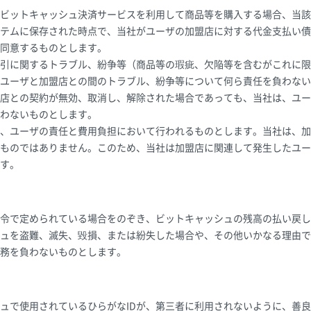
ビットキャッシュ決済サービスを利用して商品等を購入する場合、当該
テムに保存された時点で、当社がユーザの加盟店に対する代金支払い債
同意するものとします。
引に関するトラブル、紛争等（商品等の瑕疵、欠陥等を含むがこれに限
ユーザと加盟店との間のトラブル、紛争等について何ら責任を負わない
店との契約が無効、取消し、解除された場合であっても、当社は、ユー
わないものとします。
、ユーザの責任と費用負担において行われるものとします。当社は、加
ものではありません。このため、当社は加盟店に関連して発生したユー
す。
令で定められている場合をのぞき、ビットキャッシュの残高の払い戻し
ュを盗難、滅失、毀損、または紛失した場合や、その他いかなる理由で
務を負わないものとします。
ュで使用されているひらがなIDが、第三者に利用されないように、善