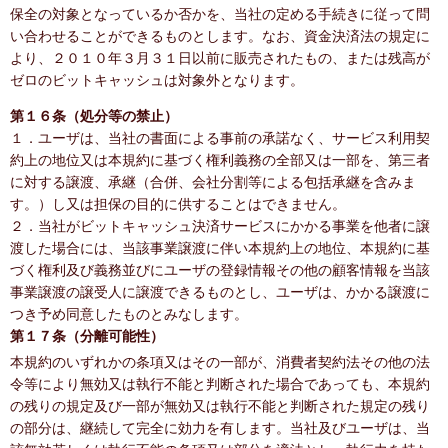
保全の対象となっているか否かを、当社の定める手続きに従って問
い合わせることができるものとします。なお、資金決済法の規定に
より、２０１０年３月３１日以前に販売されたもの、または残高が
ゼロのビットキャッシュは対象外となります。
第１６条（処分等の禁止）
１．ユーザは、当社の書面による事前の承諾なく、サービス利用契
約上の地位又は本規約に基づく権利義務の全部又は一部を、第三者
に対する譲渡、承継（合併、会社分割等による包括承継を含みま
す。）し又は担保の目的に供することはできません。
２．当社がビットキャッシュ決済サービスにかかる事業を他者に譲
渡した場合には、当該事業譲渡に伴い本規約上の地位、本規約に基
づく権利及び義務並びにユーザの登録情報その他の顧客情報を当該
事業譲渡の譲受人に譲渡できるものとし、ユーザは、かかる譲渡に
つき予め同意したものとみなします。
第１７条（分離可能性）
本規約のいずれかの条項又はその一部が、消費者契約法その他の法
令等により無効又は執行不能と判断された場合であっても、本規約
の残りの規定及び一部が無効又は執行不能と判断された規定の残り
の部分は、継続して完全に効力を有します。当社及びユーザは、当