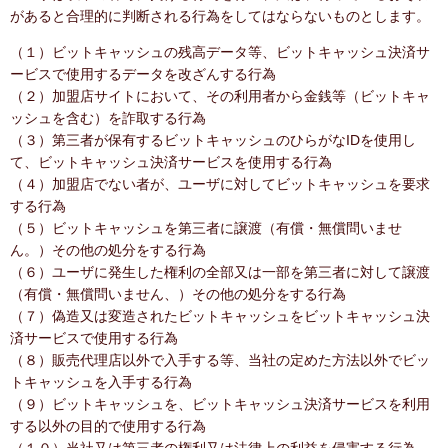
があると合理的に判断される行為をしてはならないものとします。
（１）ビットキャッシュの残高データ等、ビットキャッシュ決済サ
ービスで使用するデータを改ざんする行為
（２）加盟店サイトにおいて、その利用者から金銭等（ビットキャ
ッシュを含む）を詐取する行為
（３）第三者が保有するビットキャッシュのひらがなIDを使用し
て、ビットキャッシュ決済サービスを使用する行為
（４）加盟店でない者が、ユーザに対してビットキャッシュを要求
する行為
（５）ビットキャッシュを第三者に譲渡（有償・無償問いませ
ん。）その他の処分をする行為
（６）ユーザに発生した権利の全部又は一部を第三者に対して譲渡
（有償・無償問いません、）その他の処分をする行為
（７）偽造又は変造されたビットキャッシュをビットキャッシュ決
済サービスで使用する行為
（８）販売代理店以外で入手する等、当社の定めた方法以外でビッ
トキャッシュを入手する行為
（９）ビットキャッシュを、ビットキャッシュ決済サービスを利用
する以外の目的で使用する行為