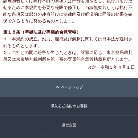
該無効若しくは執行不能の条項又は部分を適法とし、執行力を持た
せるために本規約を必要な範囲で修正し、当該無効若しくは執行不
能な条項又は部分の趣旨並びに法律的及び経済的に同等の効果を確
保できるように努めるものとします。
第１８条（準拠法及び専属的合意管轄）
１．本規約の成立、効力、履行及び解釈に関しては日本法が適用さ
れるものとします。
２．当社との間に紛争が生じたときは、訴額に応じ、東京簡易裁判
所又は東京地方裁判所を第一審の専属的合意管轄裁判所とします。
改定 令和３年４月１日
ページトップ
導入をご検討のお客様
運営企業