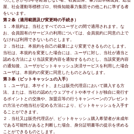
ったときから5年を経過しない者、右翼団体、暴力団準構成員、総会
屋、社会運動等標榜ゴロ、特殊知能暴力集団その他これに準ずる者
をいいます。
第２条（適用範囲及び変更時の手続き）
１．本規約は、当社とすべてのユーザとの間で適用されます。な
お、会員固有のサービスの利用については、会員規約に同意の上で
なければ利用できないものとします。
２．当社は、本規約を自己の裁量により変更できるものとします。
当社は、本規約を変更した場合には、ユーザに対し、当社が適当と
認める方法により当該変更内容を通知するものとし、当該変更内容
の通知後、ユーザがビットキャッシュ決済サービスを利用した場合
ユーザは、本規約の変更に同意したものとみなします。
第３条（ビットキャッシュの入手）
１．ユーザは、本サイト、または販売代理店において購入する方
法、または、当社の認めたウェブサイトや本サイトが独自に発行す
るポイントとの交換や、加盟店等の行うキャンペーンのプレゼント
の方法その他当社が定める方法により、ビットキャッシュを入手す
ることができます。
２．当社又は販売代理店が、ビットキャッシュ購入希望者が未成年
である可能性があると判断した場合、身分証明書等の提示を求める
ことができるものとします。