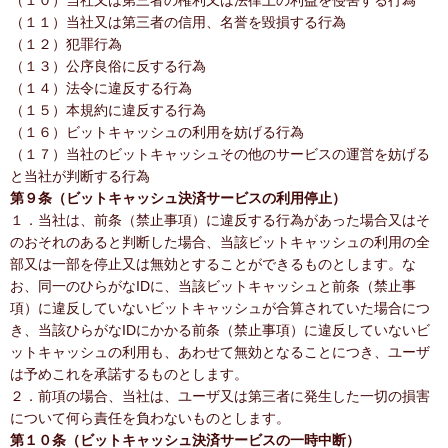
（１０）当社又は第三者の権利又は法律上の利益を侵害する行為
（１１）当社又は第三者の信用、名誉を毀損する行為
（１２）犯罪行為
（１３）公序良俗に反する行為
（１４）法令に違反する行為
（１５）本規約に違反する行為
（１６）ビットキャッシュの利用を妨げる行為
（１７）当社のビットキャッシュその他のサービスの運営を妨げる
と当社が判断する行為
第９条（ビットキャッシュ決済サービスの利用停止）
１．当社は、前条（禁止事項）に違反する行為があった場合又はそ
のおそれのあると判断した場合、当該ビットキャッシュの利用の全
部又は一部を停止又は無効とすることができるものとします。な
お、同一のひらがなIDに、当該ビットキャッシュと前条（禁止事
項）に違反していないビットキャッシュが合算されていた場合につ
き、当該ひらがなIDにかかる前条（禁止事項）に違反していないビ
ットキャッシュの利用も、あわせて無効となることにつき、ユーザ
は予めこれを承諾するものとします。
２．前項の場合、当社は、ユーザ又は第三者に発生した一切の損害
について何ら責任を負わないものとします。
第１０条（ビットキャッシュ決済サービスの一時中断）