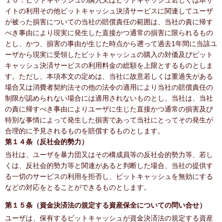
１０．ビットキャッシュの購入又はビットキャッシュ若しくは本サ
イトの利用その他ビットキャッシュ決済サービスに関連してユーザ
が被った損害についての当社の賠償責任の範囲は、当社の責に帰す
べき事由により現実に発生した直接かつ通常の損害に限られるもの
とし、かつ、損害の事由が生じた時点から遡って過去1年間に当該ユ
ーザから現実に受領したビットキャッシュの購入の対価及びビット
キャッシュ決済サービスの利用料金の総額を上限とするものとしま
す。ただし、本項本文の定めは、当社に故意若しくは重過失がある
場合又は消費者契約法その他の法令の適用により当社の賠償責任の
制限が認められない場合には適用されないものとし、当社は、当社
の責に帰すべき事由によりユーザに生じた直接かつ通常の損害及び
特別な事情によって発生した損害であって当社にとってその発生が
合理的に予見されるものを賠償するものとします。
第１４条（反社会的勢力）
当社は、ユーザを暴力団又はその構成員等の反社会的勢力等、若し
くは、反社会的勢力等と関連があると判断した場合、当社の提供す
る一切のサービスの利用を拒否し、ビットキャッシュを無効にする
などの対応をとることができるものとします。
第１５条（資金決済法の規定する資産保全についての問い合せ）
ユーザは、保有するビットキャッシュが資金決済法の規定する資産