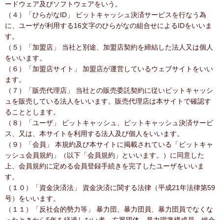
ードウェア及びソフトウェアをいう。
（４）「ひらがなID」 ビットキャッシュ決済サービスを行なう為
に、ユーザが利用する16文字のひらがなの組合せによるIDをいいま
す。
（５）「加盟店」 当社と別途、加盟店契約を締結した法人又は個人
をいいます。
（６）「加盟店サイト」 加盟店が運営しているウェブサイトをいい
ます。
（７）「販売代理店」 当社との販売委託契約に従いビットキャッシ
ュを販売している法人をいいます。販売代理店は本サイトで確認す
ることとします。
（８）「ユーザ」 ビットキャッシュ、ビットキャッシュ決済サービ
ス、又は、本サイトを利用する法人及び個人をいいます。
（９）「会員」 本規約及び本サイトに掲載されている「ビットキャ
ッシュ会員規約」（以下「会員規約」といいます。）に同意した
上、会員規約に定める会員登録手続きを完了したユーザをいいま
す。
（１０）「資金決済法」 資金決済に関する法律（平成21年法律第59
号）をいいます。
（１１）「反社会的勢力等」 暴力団、暴力団員、暴力団員でなくな