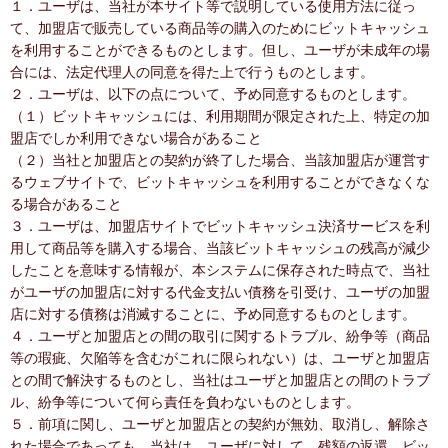
１．ユーザは、当社が本サイト等で説明している使用方法に従っ
て、加盟店で販売している商品等の購入のためにビットキャッシュ
を利用することができるものとします。但し、ユーザが未成年の場
合には、法定代理人の同意を得た上で行うものとします。
２．ユーザは、以下の点について、予め同意するものとします。
（１）ビットキャッシュには、利用期間が限定された上、特定の加
盟店でしか利用できない場合があること
（２）当社と加盟店との契約が終了した場合、当該加盟店が運営す
るウェブサイトで、ビットキャッシュを利用することができなくな
る場合があること
３．ユーザは、加盟店サイトでビットキャッシュ決済サービスを利
用して商品等を購入する場合、当該ビットキャッシュの残高が減少
したことを意味する情報が、本システムに保存された時点で、当社
がユーザの加盟店に対する代金支払い債務を引受け、ユーザの加盟
店に対する債務は消滅することに、予め同意するものとします。
４．ユーザと加盟店との間の取引に関するトラブル、紛争等（商品
等の瑕疵、欠陥等を含むがこれに限られない）は、ユーザと加盟店
との間で解決するものとし、当社はユーザと加盟店との間のトラブ
ル、紛争等について何ら責任を負わないものとします。
５．前項に関し、ユーザと加盟店との契約が無効、取消し、解除さ
れた場合であっても、当社は、ユーザに対して、残額の返還、ビッ