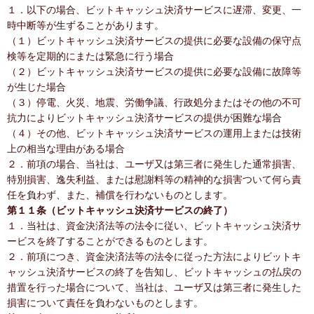
１．以下の場合、ビットキャッシュ決済サービスに遅滞、変更、一
時中断等が生ずることがあります。
（１）ビットキャッシュ決済サービスの提供に必要な設備の保守点
検等を定期的にまたは緊急に行う場合
（２）ビットキャッシュ決済サービスの提供に必要な設備に故障等
が生じた場合
（３）停電、火災、地震、労働争議、行政処分またはその他の不可
抗力によりビットキャッシュ決済サービスの提供が困難な場合
（４）その他、ビットキャッシュ決済サービスの運用上または技術
上の相当な理由がある場合
２．前項の場合、当社は、ユーザ又は第三者に発生した通常損害、
特別損害、逸失利益、または慰謝料等の精神的な損害ついて何ら責
任を負わず、また、補償を行わないものとします。
第１１条（ビットキャッシュ決済サービスの終了）
１．当社は、資金決済法等の法令に従い、ビットキャッシュ決済サ
ービスを終了することができるものとします。
２．前項につき、資金決済法等の法令に従った方法によりビットキ
ャッシュ決済サービスの終了を告知し、ビットキャッシュの払戻の
措置を行った場合について、当社は、ユーザ又は第三者に発生した
損害について責任を負わないものとします。