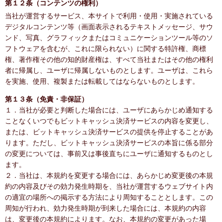
第１２条（コンテンツの権利）
当社が運営するサービス、本サイトで利用・使用・実施されている
デジタルコンテンツ等（画面表示されるテキストメッセージ、サウ
ンド、写真、グラフィックまたはコミュニケーションツール等のソ
フトウェアを含むが、これに限られない）に関する特許権、商標
権、著作権その他の知的財産権は、すべて当社またはその他の権利
者に帰属し、ユーザに帰属しないものとします。ユーザは、これら
を実施、使用、複製または転載してはならないものとします。
第１３条（免責・非保証）
１．当社が必要と判断した場合には、ユーザにあらかじめ通知する
ことなくいつでもビットキャッシュ決済サービスの内容を変更し、
または、ビットキャッシュ決済サービスの提供を停止することがあ
ります。ただし、ビットキャッシュ決済サービスの本旨に係る部分
の変更については、事前又は事後直ちにユーザに通知するものとし
ます。
２．当社は、本規約を変更する場合には、あらかじめ変更後の本規
約の内容及びその効力発生時期を、当社が運営するウェブサイト内
の適宜の場所への掲示する方法により周知することとします。この
周知が行われ、効力発生時期が到来した場合には、本規約の内容
は、変更後の本規約によります。なお、本規約の変更があった場