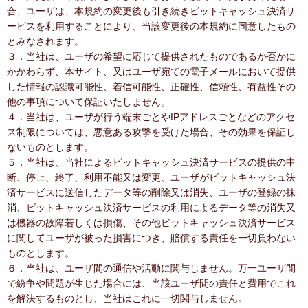
合、ユーザは、本規約の変更後も引き続きビットキャッシュ決済サ
ービスを利用することにより、当該変更後の本規約に同意したもの
とみなされます。
３．当社は、ユーザの希望に応じて提供されたものであるか否かに
かかわらず、本サイト、又はユーザ宛ての電子メールにおいて提供
した情報の認識可能性、着信可能性、正確性、信頼性、有益性その
他の事項について保証いたしません。
４．当社は、ユーザが行う端末ごとやIPアドレスごとなどのアクセ
ス制限については、悪意ある攻撃を受けた場合、その効果を保証し
ないものとします。
５．当社は、当社によるビットキャッシュ決済サービスの提供の中
断、停止、終了、利用不能又は変更、ユーザがビットキャッシュ決
済サービスに送信したデータ等の削除又は消失、ユーザの登録の抹
消、ビットキャッシュ決済サービスの利用によるデータ等の消失又
は機器の故障若しくは損傷、その他ビットキャッシュ決済サービス
に関してユーザが被った損害につき、賠償する責任を一切負わない
ものとします。
６．当社は、ユーザ間の通信や活動に関与しません。万一ユーザ間
で紛争や問題が生じた場合には、当該ユーザ間の責任と費用でこれ
を解決するものとし、当社はこれに一切関与しません。