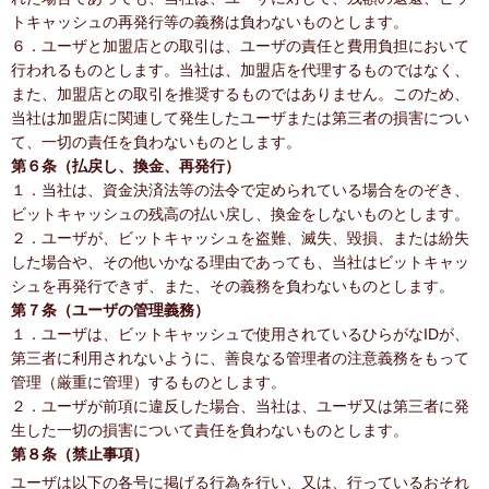
トキャッシュの再発行等の義務は負わないものとします。
６．ユーザと加盟店との取引は、ユーザの責任と費用負担において
行われるものとします。当社は、加盟店を代理するものではなく、
また、加盟店との取引を推奨するものではありません。このため、
当社は加盟店に関連して発生したユーザまたは第三者の損害につい
て、一切の責任を負わないものとします。
第６条（払戻し、換金、再発行）
１．当社は、資金決済法等の法令で定められている場合をのぞき、
ビットキャッシュの残高の払い戻し、換金をしないものとします。
２．ユーザが、ビットキャッシュを盗難、滅失、毀損、または紛失
した場合や、その他いかなる理由であっても、当社はビットキャッ
シュを再発行できず、また、その義務を負わないものとします。
第７条（ユーザの管理義務）
１．ユーザは、ビットキャッシュで使用されているひらがなIDが、
第三者に利用されないように、善良なる管理者の注意義務をもって
管理（厳重に管理）するものとします。
２．ユーザが前項に違反した場合、当社は、ユーザ又は第三者に発
生した一切の損害について責任を負わないものとします。
第８条（禁止事項）
ユーザは以下の各号に掲げる行為を行い、又は、行っているおそれ