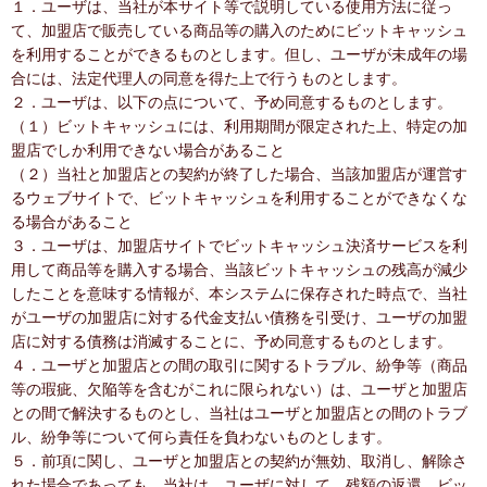
１．ユーザは、当社が本サイト等で説明している使用方法に従っ
て、加盟店で販売している商品等の購入のためにビットキャッシュ
を利用することができるものとします。但し、ユーザが未成年の場
合には、法定代理人の同意を得た上で行うものとします。
２．ユーザは、以下の点について、予め同意するものとします。
（１）ビットキャッシュには、利用期間が限定された上、特定の加
盟店でしか利用できない場合があること
（２）当社と加盟店との契約が終了した場合、当該加盟店が運営す
るウェブサイトで、ビットキャッシュを利用することができなくな
る場合があること
３．ユーザは、加盟店サイトでビットキャッシュ決済サービスを利
用して商品等を購入する場合、当該ビットキャッシュの残高が減少
したことを意味する情報が、本システムに保存された時点で、当社
がユーザの加盟店に対する代金支払い債務を引受け、ユーザの加盟
店に対する債務は消滅することに、予め同意するものとします。
４．ユーザと加盟店との間の取引に関するトラブル、紛争等（商品
等の瑕疵、欠陥等を含むがこれに限られない）は、ユーザと加盟店
との間で解決するものとし、当社はユーザと加盟店との間のトラブ
ル、紛争等について何ら責任を負わないものとします。
５．前項に関し、ユーザと加盟店との契約が無効、取消し、解除さ
れた場合であっても、当社は、ユーザに対して、残額の返還、ビッ