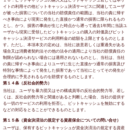
１０．ビットキャッシュの購入又はビットキャッシュ若しくは本サ
イトの利用その他ビットキャッシュ決済サービスに関連してユーザ
が被った損害についての当社の賠償責任の範囲は、当社の責に帰す
べき事由により現実に発生した直接かつ通常の損害に限られるもの
とし、かつ、損害の事由が生じた時点から遡って過去1年間に当該ユ
ーザから現実に受領したビットキャッシュの購入の対価及びビット
キャッシュ決済サービスの利用料金の総額を上限とするものとしま
す。ただし、本項本文の定めは、当社に故意若しくは重過失がある
場合又は消費者契約法その他の法令の適用により当社の賠償責任の
制限が認められない場合には適用されないものとし、当社は、当社
の責に帰すべき事由によりユーザに生じた直接かつ通常の損害及び
特別な事情によって発生した損害であって当社にとってその発生が
合理的に予見されるものを賠償するものとします。
第１４条（反社会的勢力）
当社は、ユーザを暴力団又はその構成員等の反社会的勢力等、若し
くは、反社会的勢力等と関連があると判断した場合、当社の提供す
る一切のサービスの利用を拒否し、ビットキャッシュを無効にする
などの対応をとることができるものとします。
第１５条（資金決済法の規定する資産保全についての問い合せ）
ユーザは、保有するビットキャッシュが資金決済法の規定する資産