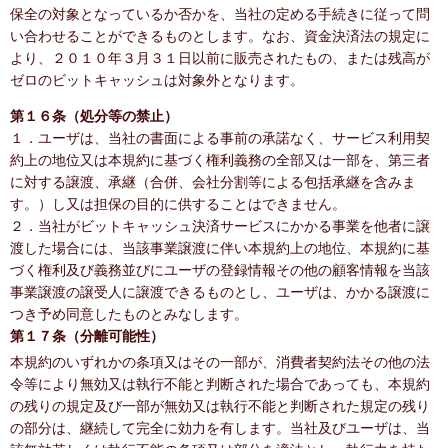
保全の対象となっているか否かを、当社の定める手続きに従って問
い合わせることができるものとします。なお、資金決済法の規定に
より、２０１０年３月３１日以前に販売されたもの、または残高が
ゼロのビットキャッシュは対象外となります。
第１６条（処分等の禁止）
１．ユーザは、当社の書面による事前の承諾なく、サービス利用契
約上の地位又は本規約に基づく権利義務の全部又は一部を、第三者
に対する譲渡、承継（合併、会社分割等による包括承継を含みま
す。）し又は担保の目的に供することはできません。
２．当社がビットキャッシュ決済サービスにかかる事業を他者に譲
渡した場合には、当該事業譲渡に伴い本規約上の地位、本規約に基
づく権利及び義務並びにユーザの登録情報その他の顧客情報を当該
事業譲渡の譲受人に譲渡できるものとし、ユーザは、かかる譲渡に
つき予め同意したものとみなします。
第１７条（分離可能性）
本規約のいずれかの条項又はその一部が、消費者契約法その他の法
令等により無効又は執行不能と判断された場合であっても、本規約
の残りの規定及び一部が無効又は執行不能と判断された規定の残り
の部分は、継続して完全に効力を有します。当社及びユーザは、当