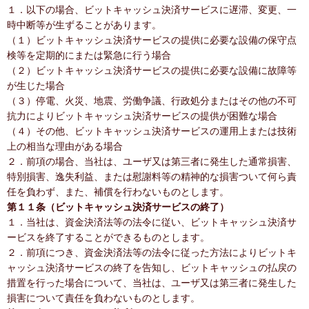
１．以下の場合、ビットキャッシュ決済サービスに遅滞、変更、一
時中断等が生ずることがあります。
（１）ビットキャッシュ決済サービスの提供に必要な設備の保守点
検等を定期的にまたは緊急に行う場合
（２）ビットキャッシュ決済サービスの提供に必要な設備に故障等
が生じた場合
（３）停電、火災、地震、労働争議、行政処分またはその他の不可
抗力によりビットキャッシュ決済サービスの提供が困難な場合
（４）その他、ビットキャッシュ決済サービスの運用上または技術
上の相当な理由がある場合
２．前項の場合、当社は、ユーザ又は第三者に発生した通常損害、
特別損害、逸失利益、または慰謝料等の精神的な損害ついて何ら責
任を負わず、また、補償を行わないものとします。
第１１条（ビットキャッシュ決済サービスの終了）
１．当社は、資金決済法等の法令に従い、ビットキャッシュ決済サ
ービスを終了することができるものとします。
２．前項につき、資金決済法等の法令に従った方法によりビットキ
ャッシュ決済サービスの終了を告知し、ビットキャッシュの払戻の
措置を行った場合について、当社は、ユーザ又は第三者に発生した
損害について責任を負わないものとします。