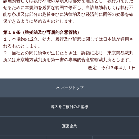
該無効若しくは執行不能の条項又は部分を適法とし、執行力を持た
せるために本規約を必要な範囲で修正し、当該無効若しくは執行不
能な条項又は部分の趣旨並びに法律的及び経済的に同等の効果を確
保できるように努めるものとします。
第１８条（準拠法及び専属的合意管轄）
１．本規約の成立、効力、履行及び解釈に関しては日本法が適用さ
れるものとします。
２．当社との間に紛争が生じたときは、訴額に応じ、東京簡易裁判
所又は東京地方裁判所を第一審の専属的合意管轄裁判所とします。
改定 令和３年４月１日
ページトップ
導入をご検討のお客様
運営企業