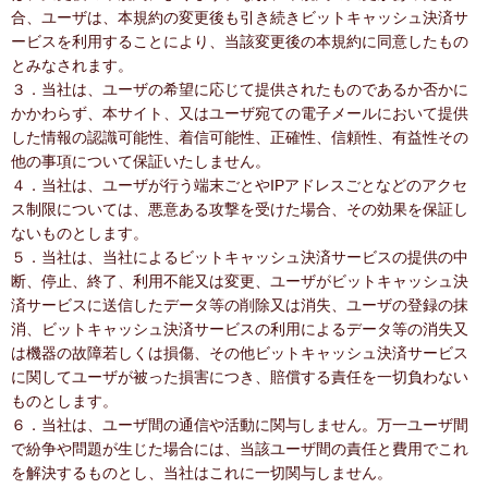
合、ユーザは、本規約の変更後も引き続きビットキャッシュ決済サ
ービスを利用することにより、当該変更後の本規約に同意したもの
とみなされます。
３．当社は、ユーザの希望に応じて提供されたものであるか否かに
かかわらず、本サイト、又はユーザ宛ての電子メールにおいて提供
した情報の認識可能性、着信可能性、正確性、信頼性、有益性その
他の事項について保証いたしません。
４．当社は、ユーザが行う端末ごとやIPアドレスごとなどのアクセ
ス制限については、悪意ある攻撃を受けた場合、その効果を保証し
ないものとします。
５．当社は、当社によるビットキャッシュ決済サービスの提供の中
断、停止、終了、利用不能又は変更、ユーザがビットキャッシュ決
済サービスに送信したデータ等の削除又は消失、ユーザの登録の抹
消、ビットキャッシュ決済サービスの利用によるデータ等の消失又
は機器の故障若しくは損傷、その他ビットキャッシュ決済サービス
に関してユーザが被った損害につき、賠償する責任を一切負わない
ものとします。
６．当社は、ユーザ間の通信や活動に関与しません。万一ユーザ間
で紛争や問題が生じた場合には、当該ユーザ間の責任と費用でこれ
を解決するものとし、当社はこれに一切関与しません。