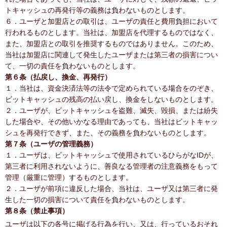
トキャッシュの再発行等の義務は負わないものとします。
６．ユーザと加盟店との取引は、ユーザの責任と費用負担において
行われるものとします。当社は、加盟店を代理するものではなく、
また、加盟店との取引を推奨するものではありません。このため、
当社は加盟店に関連して発生したユーザまたは第三者の損害につい
て、一切の責任を負わないものとします。
第６条（払戻し、換金、再発行）
１．当社は、資金決済法等の法令で定められている場合をのぞき、
ビットキャッシュの残高の払い戻し、換金をしないものとします。
２．ユーザが、ビットキャッシュを盗難、滅失、毀損、または紛失
した場合や、その他いかなる理由であっても、当社はビットキャッ
シュを再発行できず、また、その義務を負わないものとします。
第７条（ユーザの管理義務）
１．ユーザは、ビットキャッシュで使用されているひらがなIDが、
第三者に利用されないように、善良なる管理者の注意義務をもって
管理（厳重に管理）するものとします。
２．ユーザが前項に違反した場合、当社は、ユーザ又は第三者に発
生した一切の損害について責任を負わないものとします。
第８条（禁止事項）
ユーザは以下の各号に掲げる行為を行い、又は、行っているおそれ