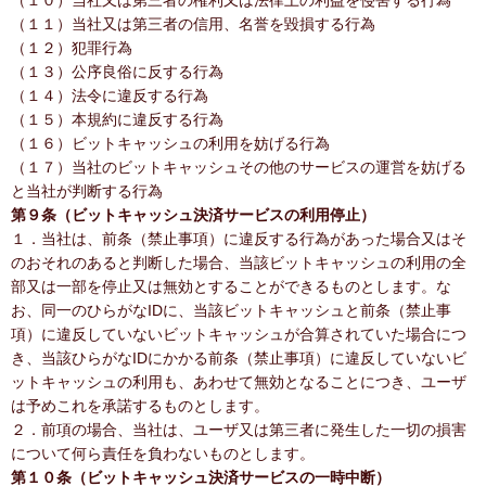
（１０）当社又は第三者の権利又は法律上の利益を侵害する行為
（１１）当社又は第三者の信用、名誉を毀損する行為
（１２）犯罪行為
（１３）公序良俗に反する行為
（１４）法令に違反する行為
（１５）本規約に違反する行為
（１６）ビットキャッシュの利用を妨げる行為
（１７）当社のビットキャッシュその他のサービスの運営を妨げる
と当社が判断する行為
第９条（ビットキャッシュ決済サービスの利用停止）
１．当社は、前条（禁止事項）に違反する行為があった場合又はそ
のおそれのあると判断した場合、当該ビットキャッシュの利用の全
部又は一部を停止又は無効とすることができるものとします。な
お、同一のひらがなIDに、当該ビットキャッシュと前条（禁止事
項）に違反していないビットキャッシュが合算されていた場合につ
き、当該ひらがなIDにかかる前条（禁止事項）に違反していないビ
ットキャッシュの利用も、あわせて無効となることにつき、ユーザ
は予めこれを承諾するものとします。
２．前項の場合、当社は、ユーザ又は第三者に発生した一切の損害
について何ら責任を負わないものとします。
第１０条（ビットキャッシュ決済サービスの一時中断）