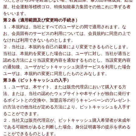
ったときから5年を経過しない者、右翼団体、暴力団準構成員、総会
屋、社会運動等標榜ゴロ、特殊知能暴力集団その他これに準ずる者
をいいます。
第２条（適用範囲及び変更時の手続き）
１．本規約は、当社とすべてのユーザとの間で適用されます。な
お、会員固有のサービスの利用については、会員規約に同意の上で
なければ利用できないものとします。
２．当社は、本規約を自己の裁量により変更できるものとします。
当社は、本規約を変更した場合には、ユーザに対し、当社が適当と
認める方法により当該変更内容を通知するものとし、当該変更内容
の通知後、ユーザがビットキャッシュ決済サービスを利用した場合
ユーザは、本規約の変更に同意したものとみなします。
第３条（ビットキャッシュの入手）
１．ユーザは、本サイト、または販売代理店において購入する方
法、または、当社の認めたウェブサイトや本サイトが独自に発行す
るポイントとの交換や、加盟店等の行うキャンペーンのプレゼント
の方法その他当社が定める方法により、ビットキャッシュを入手す
ることができます。
２．当社又は販売代理店が、ビットキャッシュ購入希望者が未成年
である可能性があると判断した場合、身分証明書等の提示を求める
ことができるものとします。