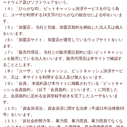
ードウェア及びソフトウェアをいう。
（４）「ひらがなID」 ビットキャッシュ決済サービスを行なう為
に、ユーザが利用する16文字のひらがなの組合せによるIDをいいま
す。
（５）「加盟店」 当社と別途、加盟店契約を締結した法人又は個人
をいいます。
（６）「加盟店サイト」 加盟店が運営しているウェブサイトをいい
ます。
（７）「販売代理店」 当社との販売委託契約に従いビットキャッシ
ュを販売している法人をいいます。販売代理店は本サイトで確認す
ることとします。
（８）「ユーザ」 ビットキャッシュ、ビットキャッシュ決済サービ
ス、又は、本サイトを利用する法人及び個人をいいます。
（９）「会員」 本規約及び本サイトに掲載されている「ビットキャ
ッシュ会員規約」（以下「会員規約」といいます。）に同意した
上、会員規約に定める会員登録手続きを完了したユーザをいいま
す。
（１０）「資金決済法」 資金決済に関する法律（平成21年法律第59
号）をいいます。
（１１）「反社会的勢力等」 暴力団、暴力団員、暴力団員でなくな