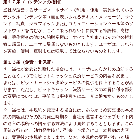
第１２条（コンテンツの権利）
当社が運営するサービス、本サイトで利用・使用・実施されている
デジタルコンテンツ等（画面表示されるテキストメッセージ、サウ
ンド、写真、グラフィックまたはコミュニケーションツール等のソ
フトウェアを含むが、これに限られない）に関する特許権、商標
権、著作権その他の知的財産権は、すべて当社またはその他の権利
者に帰属し、ユーザに帰属しないものとします。ユーザは、これら
を実施、使用、複製または転載してはならないものとします。
第１３条（免責・非保証）
１．当社が必要と判断した場合には、ユーザにあらかじめ通知する
ことなくいつでもビットキャッシュ決済サービスの内容を変更し、
または、ビットキャッシュ決済サービスの提供を停止することがあ
ります。ただし、ビットキャッシュ決済サービスの本旨に係る部分
の変更については、事前又は事後直ちにユーザに通知するものとし
ます。
２．当社は、本規約を変更する場合には、あらかじめ変更後の本規
約の内容及びその効力発生時期を、当社が運営するウェブサイト内
の適宜の場所への掲示する方法により周知することとします。この
周知が行われ、効力発生時期が到来した場合には、本規約の内容
は、変更後の本規約によります。なお、本規約の変更があった場