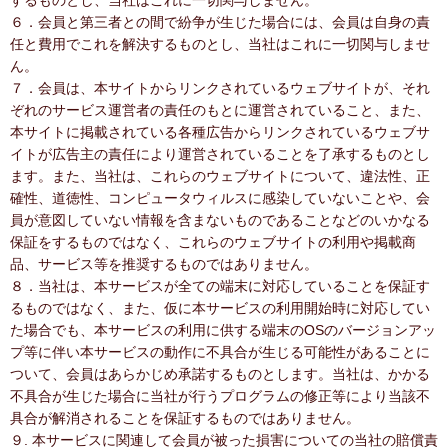
するものとし、当社はこれに一切関与しません。
６．会員と第三者との間で紛争が生じた場合には、会員は自身の責
任と費用でこれを解決するものとし、当社はこれに一切関与しませ
ん。
７．会員は、本サイトからリンクされているウェブサイトが、それ
ぞれのサービス運営者の責任のもとに運営されていること、また、
本サイトに掲載されている各種広告からリンクされているウェブサ
イトが広告主の責任により運営されていることを了承するものとし
ます。また、当社は、これらのウェブサイトについて、違法性、正
確性、道徳性、コンピュータウィルスに感染していないことや、会
員が意図していない情報を含まないものであることなどのいかなる
保証をするものではなく、これらのウェブサイトの利用や掲載商
品、サービス等を推奨するものではありません。
８．当社は、本サービスが全ての端末に対応していることを保証す
るものではなく、また、仮に本サービスの利用開始時に対応してい
た場合でも、本サービスの利用に供する端末のOSのバージョンアッ
プ等に伴い本サービスの動作に不具合が生じる可能性があることに
ついて、会員はあらかじめ承諾するものとします。当社は、かかる
不具合が生じた場合に当社が行うプログラムの修正等により当該不
具合が解消されることを保証するものではありません。
９. 本サービスに関連して会員が被った損害についての当社の賠償責