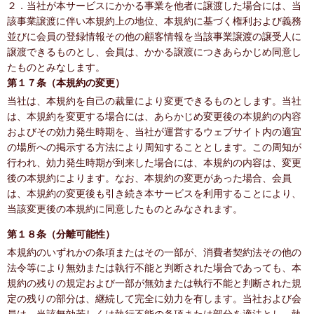
２．当社が本サービスにかかる事業を他者に譲渡した場合には、当
該事業譲渡に伴い本規約上の地位、本規約に基づく権利および義務
並びに会員の登録情報その他の顧客情報を当該事業譲渡の譲受人に
譲渡できるものとし、会員は、かかる譲渡につきあらかじめ同意し
たものとみなします。
第１７条（本規約の変更）
当社は、本規約を自己の裁量により変更できるものとします。当社
は、本規約を変更する場合には、あらかじめ変更後の本規約の内容
およびその効力発生時期を、当社が運営するウェブサイト内の適宜
の場所への掲示する方法により周知することとします。この周知が
行われ、効力発生時期が到来した場合には、本規約の内容は、変更
後の本規約によります。なお、本規約の変更があった場合、会員
は、本規約の変更後も引き続き本サービスを利用することにより、
当該変更後の本規約に同意したものとみなされます。
第１８条（分離可能性）
本規約のいずれかの条項またはその一部が、消費者契約法その他の
法令等により無効または執行不能と判断された場合であっても、本
規約の残りの規定および一部が無効または執行不能と判断された規
定の残りの部分は、継続して完全に効力を有します。当社および会