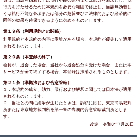
員は、当該無効若しくは執行不能の条項または部分を適法とし、執
行力を持たせるために本規約を必要な範囲で修正し、当該無効若し
くは執行不能な条項または部分の趣旨並びに法律的および経済的に
同等の効果を確保できるように努めるものとします。
第１９条（利用規約との関係）
利用規約と本規約の内容に乖離がある場合、本規約が優先して適用
されるものとします。
第２０条（本登録の終了）
会員が、退会した場合、当社から退会処分を受けた場合、または本
サービスが全て終了する場合、本登録は抹消されるものとします。
第２１条（準拠法および合意管轄）
１．本規約の成立、効力、履行および解釈に関しては日本法が適用
されるものとします。
２．当社との間に紛争が生じたときは、訴額に応じ、東京簡易裁判
所または東京地方裁判所を第一審の専属的合意管轄裁判所としま
す。
改定 令和8年7月28日