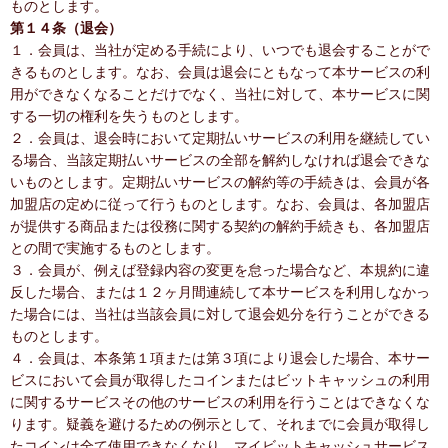
ものとします。
第１４条（退会）
１．会員は、当社が定める手続により、いつでも退会することがで
きるものとします。なお、会員は退会にともなって本サービスの利
用ができなくなることだけでなく、当社に対して、本サービスに関
する一切の権利を失うものとします。
２．会員は、退会時において定期払いサービスの利用を継続してい
る場合、当該定期払いサービスの全部を解約しなければ退会できな
いものとします。定期払いサービスの解約等の手続きは、会員が各
加盟店の定めに従って行うものとします。なお、会員は、各加盟店
が提供する商品または役務に関する契約の解約手続きも、各加盟店
との間で実施するものとします。
３．会員が、例えば登録内容の変更を怠った場合など、本規約に違
反した場合、または１２ヶ月間連続して本サービスを利用しなかっ
た場合には、当社は当該会員に対して退会処分を行うことができる
ものとします。
４．会員は、本条第１項または第３項により退会した場合、本サー
ビスにおいて会員が取得したコインまたはビットキャッシュの利用
に関するサービスその他のサービスの利用を行うことはできなくな
ります。疑義を避けるための例示として、それまでに会員が取得し
たコインは全て使用できなくなり、マイビットキャッシュサービス