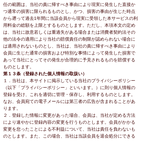
任の範囲は、当社の責に帰すべき事由により現実に発生した直接か
つ通常の損害に限られるものとし、かつ、損害の事由が生じた時点
から遡って過去1年間に当該会員から現実に受領した本サービスの利
用料金の総額を上限とするものとします。ただし、本項本文の定め
は、当社に故意若しくは重過失がある場合または消費者契約法その
他の法令の適用により当社の賠償責任の制限が認められない場合に
は適用されないものとし、当社は、当社の責に帰すべき事由により
会員に生じた通常の損害および特別な事情によって発生した損害で
あって当社にとってその発生が合理的に予見されるものを賠償する
ものとします。
第１３条（登録された個人情報の取扱い）
１．当社は、本サイトに掲示している当社のプライバシーポリシー
（以下「プライバシーポリシー」といいます。）に則り個人情報の
登録を受け、これを適切に管理・保存し、利用するものとします。
なお、会員宛ての電子メールには第三者の広告が含まれることがあ
ります。
２．登録した情報に変更があった場合、会員は、当社が定める方法
により速やかに登録内容の変更を行うものとします。会員がかかる
変更を怠ったことによる不利益について、当社は責任を負わないも
のとします。また、この場合、当社は当該会員を退会処分にできる