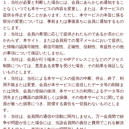
１．当社が必要と判断した場合には、会員にあらかじめ通知するこ
となくいつでも本サービスの内容を変更し、または、本サービスの
提供を停止することがあります。ただし、本サービスの本旨に係る
部分の変更については、事前または事後直ちに会員に通知するもの
とします。
２．当社は、会員の希望に応じて提供されたものであるか否かにか
かわらず、本サイト、または会員宛ての電子メールにおいて提供し
た情報の認識可能性、着信可能性、正確性、信頼性、有益性その他
の事項について保証いたしません。
３．当社は、会員が行う端末ごとやIPアドレスごとなどのアクセス
制限については、悪意ある攻撃を受けた場合、その効果を保証しな
いものとします。
４．当社は、当社による本サービスの提供の中断、停止、終了、利
用不能または変更、会員が本サービスに送信したデータ等の削除ま
たは消失、会員の登録の抹消、本サービスの利用によるデータ等の
消失または機器の故障若しくは損傷、その他本サービスに関して会
員が被った損害につき、賠償する責任を一切負わないものとしま
す。
５．当社は、会員間の通信や活動に関与しません。万一会員間で紛
争や問題が生じた場合には、当該会員間の責任と費用でこれを解決