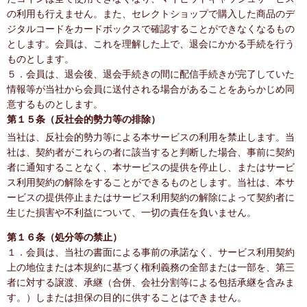
の利用も行えません。また、セレクトショップで購入した商品のデ
ジタルコードをカードボックスで確認することができなくなるもの
とします。会員は、これを理解した上で、退会にかかる手続を行う
ものとします。
５．会員は、退会後、退会手続きの間に配信手続きが完了していた
情報等が当社から会員に送付される場合があることをあらかじめ同
意するものとします。
第１５条（反社会的勢力等の排除）
当社は、反社会的勢力等による本サービスの利用を禁止します。当
社は、契約者がこれらの者に該当すると判断した場合、事前に契約
者に通知することなく、本サービスの提供を停止し、またはサービ
ス利用契約の解除をすることができるものとします。当社は、本サ
ービスの提供停止またはサービス利用契約の解除によって契約者に
生じた損害や不利益について、一切の責任を負いません。
第１６条（処分等の禁止）
１．会員は、当社の書面による事前の承諾なく、サービス利用契約
上の地位または本規約に基づく権利義務の全部または一部を、第三
者に対する譲渡、承継（合併、会社分割等による包括承継を含みま
す。）しまたは担保の目的に供することはできません。