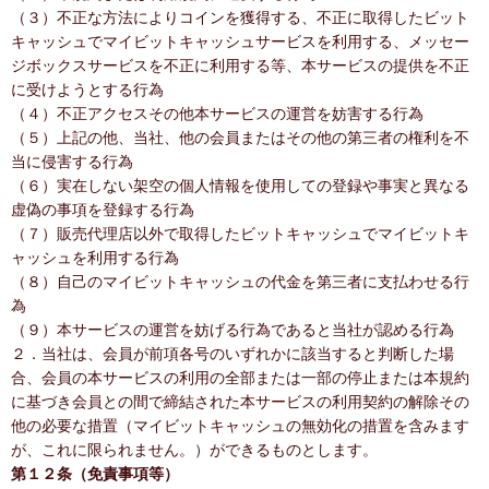
（３）不正な方法によりコインを獲得する、不正に取得したビット
キャッシュでマイビットキャッシュサービスを利用する、メッセー
ジボックスサービスを不正に利用する等、本サービスの提供を不正
に受けようとする行為
（４）不正アクセスその他本サービスの運営を妨害する行為
（５）上記の他、当社、他の会員またはその他の第三者の権利を不
当に侵害する行為
（６）実在しない架空の個人情報を使用しての登録や事実と異なる
虚偽の事項を登録する行為
（７）販売代理店以外で取得したビットキャッシュでマイビットキ
ャッシュを利用する行為
（８）自己のマイビットキャッシュの代金を第三者に支払わせる行
為
（９）本サービスの運営を妨げる行為であると当社が認める行為
２．当社は、会員が前項各号のいずれかに該当すると判断した場
合、会員の本サービスの利用の全部または一部の停止または本規約
に基づき会員との間で締結された本サービスの利用契約の解除その
他の必要な措置（マイビットキャッシュの無効化の措置を含みます
が、これに限られません。）ができるものとします。
第１２条（免責事項等）