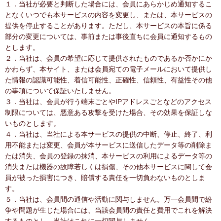
１．当社が必要と判断した場合には、会員にあらかじめ通知するこ
となくいつでも本サービスの内容を変更し、または、本サービスの
提供を停止することがあります。ただし、本サービスの本旨に係る
部分の変更については、事前または事後直ちに会員に通知するもの
とします。
２．当社は、会員の希望に応じて提供されたものであるか否かにか
かわらず、本サイト、または会員宛ての電子メールにおいて提供し
た情報の認識可能性、着信可能性、正確性、信頼性、有益性その他
の事項について保証いたしません。
３．当社は、会員が行う端末ごとやIPアドレスごとなどのアクセス
制限については、悪意ある攻撃を受けた場合、その効果を保証しな
いものとします。
４．当社は、当社による本サービスの提供の中断、停止、終了、利
用不能または変更、会員が本サービスに送信したデータ等の削除ま
たは消失、会員の登録の抹消、本サービスの利用によるデータ等の
消失または機器の故障若しくは損傷、その他本サービスに関して会
員が被った損害につき、賠償する責任を一切負わないものとしま
す。
５．当社は、会員間の通信や活動に関与しません。万一会員間で紛
争や問題が生じた場合には、当該会員間の責任と費用でこれを解決