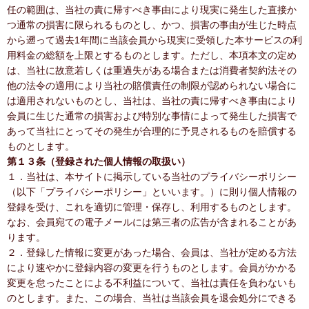
任の範囲は、当社の責に帰すべき事由により現実に発生した直接か
つ通常の損害に限られるものとし、かつ、損害の事由が生じた時点
から遡って過去1年間に当該会員から現実に受領した本サービスの利
用料金の総額を上限とするものとします。ただし、本項本文の定め
は、当社に故意若しくは重過失がある場合または消費者契約法その
他の法令の適用により当社の賠償責任の制限が認められない場合に
は適用されないものとし、当社は、当社の責に帰すべき事由により
会員に生じた通常の損害および特別な事情によって発生した損害で
あって当社にとってその発生が合理的に予見されるものを賠償する
ものとします。
第１３条（登録された個人情報の取扱い）
１．当社は、本サイトに掲示している当社のプライバシーポリシー
（以下「プライバシーポリシー」といいます。）に則り個人情報の
登録を受け、これを適切に管理・保存し、利用するものとします。
なお、会員宛ての電子メールには第三者の広告が含まれることがあ
ります。
２．登録した情報に変更があった場合、会員は、当社が定める方法
により速やかに登録内容の変更を行うものとします。会員がかかる
変更を怠ったことによる不利益について、当社は責任を負わないも
のとします。また、この場合、当社は当該会員を退会処分にできる