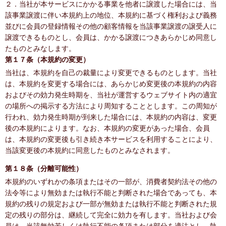
２．当社が本サービスにかかる事業を他者に譲渡した場合には、当
該事業譲渡に伴い本規約上の地位、本規約に基づく権利および義務
並びに会員の登録情報その他の顧客情報を当該事業譲渡の譲受人に
譲渡できるものとし、会員は、かかる譲渡につきあらかじめ同意し
たものとみなします。
第１７条（本規約の変更）
当社は、本規約を自己の裁量により変更できるものとします。当社
は、本規約を変更する場合には、あらかじめ変更後の本規約の内容
およびその効力発生時期を、当社が運営するウェブサイト内の適宜
の場所への掲示する方法により周知することとします。この周知が
行われ、効力発生時期が到来した場合には、本規約の内容は、変更
後の本規約によります。なお、本規約の変更があった場合、会員
は、本規約の変更後も引き続き本サービスを利用することにより、
当該変更後の本規約に同意したものとみなされます。
第１８条（分離可能性）
本規約のいずれかの条項またはその一部が、消費者契約法その他の
法令等により無効または執行不能と判断された場合であっても、本
規約の残りの規定および一部が無効または執行不能と判断された規
定の残りの部分は、継続して完全に効力を有します。当社および会