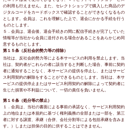
の利用も行えません。また、セレクトショップで購入した商品のデ
ジタルコードをカードボックスで確認することができなくなるもの
とします。会員は、これを理解した上で、退会にかかる手続を行う
ものとします。
５．会員は、退会後、退会手続きの間に配信手続きが完了していた
情報等が当社から会員に送付される場合があることをあらかじめ同
意するものとします。
第１５条（反社会的勢力等の排除）
当社は、反社会的勢力等による本サービスの利用を禁止します。当
社は、契約者がこれらの者に該当すると判断した場合、事前に契約
者に通知することなく、本サービスの提供を停止し、またはサービ
ス利用契約の解除をすることができるものとします。当社は、本サ
ービスの提供停止またはサービス利用契約の解除によって契約者に
生じた損害や不利益について、一切の責任を負いません。
第１６条（処分等の禁止）
１．会員は、当社の書面による事前の承諾なく、サービス利用契約
上の地位または本規約に基づく権利義務の全部または一部を、第三
者に対する譲渡、承継（合併、会社分割等による包括承継を含みま
す。）しまたは担保の目的に供することはできません。