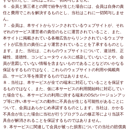
するものとし、当社はこれに一切関与しません。
６．会員と第三者との間で紛争が生じた場合には、会員は自身の責
任と費用でこれを解決するものとし、当社はこれに一切関与しませ
ん。
７．会員は、本サイトからリンクされているウェブサイトが、それ
ぞれのサービス運営者の責任のもとに運営されていること、また、
本サイトに掲載されている各種広告からリンクされているウェブサ
イトが広告主の責任により運営されていることを了承するものとし
ます。また、当社は、これらのウェブサイトについて、違法性、正
確性、道徳性、コンピュータウィルスに感染していないことや、会
員が意図していない情報を含まないものであることなどのいかなる
保証をするものではなく、これらのウェブサイトの利用や掲載商
品、サービス等を推奨するものではありません。
８．当社は、本サービスが全ての端末に対応していることを保証す
るものではなく、また、仮に本サービスの利用開始時に対応してい
た場合でも、本サービスの利用に供する端末のOSのバージョンアッ
プ等に伴い本サービスの動作に不具合が生じる可能性があることに
ついて、会員はあらかじめ承諾するものとします。当社は、かかる
不具合が生じた場合に当社が行うプログラムの修正等により当該不
具合が解消されることを保証するものではありません。
９. 本サービスに関連して会員が被った損害についての当社の賠償責