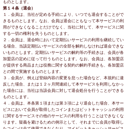
ものとします。
第１４条（退会）
１．会員は、当社が定める手続により、いつでも退会することがで
きるものとします。なお、会員は退会にともなって本サービスの利
用ができなくなることだけでなく、当社に対して、本サービスに関
する一切の権利を失うものとします。
２．会員は、退会時において定期払いサービスの利用を継続してい
る場合、当該定期払いサービスの全部を解約しなければ退会できな
いものとします。定期払いサービスの解約等の手続きは、会員が各
加盟店の定めに従って行うものとします。なお、会員は、各加盟店
が提供する商品または役務に関する契約の解約手続きも、各加盟店
との間で実施するものとします。
３．会員が、例えば登録内容の変更を怠った場合など、本規約に違
反した場合、または１２ヶ月間連続して本サービスを利用しなかっ
た場合には、当社は当該会員に対して退会処分を行うことができる
ものとします。
４．会員は、本条第１項または第３項により退会した場合、本サー
ビスにおいて会員が取得したコインまたはビットキャッシュの利用
に関するサービスその他のサービスの利用を行うことはできなくな
ります。疑義を避けるための例示として、それまでに会員が取得し
たコインは全て使用できなくなり、マイビットキャッシュサービス