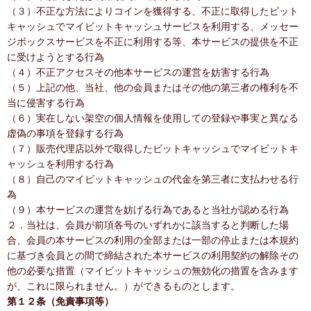
（３）不正な方法によりコインを獲得する、不正に取得したビット
キャッシュでマイビットキャッシュサービスを利用する、メッセー
ジボックスサービスを不正に利用する等、本サービスの提供を不正
に受けようとする行為
（４）不正アクセスその他本サービスの運営を妨害する行為
（５）上記の他、当社、他の会員またはその他の第三者の権利を不
当に侵害する行為
（６）実在しない架空の個人情報を使用しての登録や事実と異なる
虚偽の事項を登録する行為
（７）販売代理店以外で取得したビットキャッシュでマイビットキ
ャッシュを利用する行為
（８）自己のマイビットキャッシュの代金を第三者に支払わせる行
為
（９）本サービスの運営を妨げる行為であると当社が認める行為
２．当社は、会員が前項各号のいずれかに該当すると判断した場
合、会員の本サービスの利用の全部または一部の停止または本規約
に基づき会員との間で締結された本サービスの利用契約の解除その
他の必要な措置（マイビットキャッシュの無効化の措置を含みます
が、これに限られません。）ができるものとします。
第１２条（免責事項等）