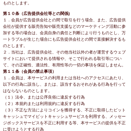
ものとします。
第１０条（広告提供会社等との関係)
１．会員が広告提供会社との間で取引を行う場合、また、広告提供
会社が提供する販売告知や販売支援などのマーケティング活動に参
加する等の場合は、会員自身の責任と判断により行うものとし、万
一トラブルが生じた場合にも広告提供会社との間で直接解決するも
のとします。
２．当社は、広告提供会社、その他当社以外の者が運営するウェブ
サイトにおいて提供される情報や、そこで行われる取引等につい
て、その正確性、適法性、有用性等の一切の事項を保証しません。
第１１条（会員の禁止事項）
１．会員は、本サービスの利用または当社へのアクセスにあたり、
以下の行為に該当し、または、該当するおそれがある行為を行って
はならないものとします。
（１）法令、または公序良俗に違反する行為
（２）本規約または利用規約に違反する行為
（３）不正な方法によりコインを獲得する、不正に取得したビット
キャッシュでマイビットキャッシュサービスを利用する、メッセー
ジボックスサービスを不正に利用する等、本サービスの提供を不正
に受けようとする行為