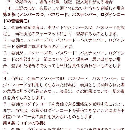
（３）登録申込に、虚偽の記載、誤記、記入漏れがある場合
（４）上記のほか、会員として適当ではないと当社が判断した場合
第３条（メンバーズID、パスワード、パスナンバー、ログインコー
ドの管理責任）
１．会員登録希望者は、本サイトでメンバーズID、パスワードを設
定し、当社所定のフォーマットにより、登録するものとします。
２．会員は、メンバーズID、パスワード、パスナンバー、ログイン
コードを厳重に管理するものとします。
３．会員が、メンバーズID、パスワード、パスナンバー、ログイン
コードの全部または一部について忘れた場合や、思い出せない場
合、盗まれた場合等であっても当社は責任を負わないものとしま
す。
４．当社は、会員のメンバーズID、パスワード、パスナンバー、ロ
グインコードを利用してなされた行為は、会員として登録された者
の意思に基づく行為とみなし、会員は、その結果について一切の責
任を負うものとします。
５．会員はログインコードを受信できる連絡先を登録することとし
ます。当社は、会員がログインコードを受信できないことによる不
利益について一切の責任を負わないものとします。
第４条（コインの取得）
１．会員は、当社が定める方法により、コインを取得することがで