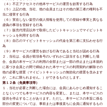
（４）不正アクセスその他本サービスの運営を妨害する行為
（５）上記の他、当社、他の会員またはその他の第三者の権利を不
当に侵害する行為
（６）実在しない架空の個人情報を使用しての登録や事実と異なる
虚偽の事項を登録する行為
（７）販売代理店以外で取得したビットキャッシュでマイビットキ
ャッシュを利用する行為
（８）自己のマイビットキャッシュの代金を第三者に支払わせる行
為
（９）本サービスの運営を妨げる行為であると当社が認める行為
２．当社は、会員が前項各号のいずれかに該当すると判断した場
合、会員の本サービスの利用の全部または一部の停止または本規約
に基づき会員との間で締結された本サービスの利用契約の解除その
他の必要な措置（マイビットキャッシュの無効化の措置を含みます
が、これに限られません。）ができるものとします。
第１２条（免責事項等）
１．当社が必要と判断した場合には、会員にあらかじめ通知するこ
となくいつでも本サービスの内容を変更し、または、本サービスの
提供を停止することがあります。ただし、本サービスの本旨に係る
部分の変更については、事前または事後直ちに会員に通知するもの