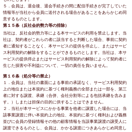
５．会員は、退会後、退会手続きの間に配信手続きが完了していた
情報等が当社から会員に送付される場合があることをあらかじめ同
意するものとします。
第１５条（反社会的勢力等の排除）
当社は、反社会的勢力等による本サービスの利用を禁止します。当
社は、契約者がこれらの者に該当すると判断した場合、事前に契約
者に通知することなく、本サービスの提供を停止し、またはサービ
ス利用契約の解除をすることができるものとします。当社は、本サ
ービスの提供停止またはサービス利用契約の解除によって契約者に
生じた損害や不利益について、一切の責任を負いません。
第１６条（処分等の禁止）
１．会員は、当社の書面による事前の承諾なく、サービス利用契約
上の地位または本規約に基づく権利義務の全部または一部を、第三
者に対する譲渡、承継（合併、会社分割等による包括承継を含みま
す。）しまたは担保の目的に供することはできません。
２．当社が本サービスにかかる事業を他者に譲渡した場合には、当
該事業譲渡に伴い本規約上の地位、本規約に基づく権利および義務
並びに会員の登録情報その他の顧客情報を当該事業譲渡の譲受人に
譲渡できるものとし、会員は、かかる譲渡につきあらかじめ同意し