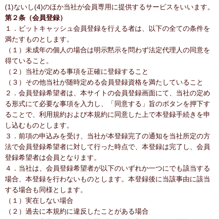
(1)ないし(4)のほか当社が会員専用に提供するサービスをいいます。
第２条（会員登録）
１．ビットキャッシュ会員登録を行える者は、以下の全ての条件を
満たすものとします。
（１）未成年の個人の場合は明示黙示を問わず法定代理人の同意を
得ていること。
（２）当社が定める事項を正確に登録すること
（３）その他当社が随時定める会員登録資格を満たしていること
２．会員登録希望者は、本サイトの会員登録画面にて、当社の定め
る形式にて必要な事項を入力し、「同意する」旨のボタンを押下す
ることで、利用規約および本規約に同意した上で本登録手続きを申
し込むものとします。
３．前項の申込みを受け、当社が本登録完了の通知を当社所定の方
法で会員登録希望者に対して行った時点で、本登録は完了し、会員
登録希望者は会員となります。
４．当社は、会員登録希望者が以下のいずれか一つにでも該当する
場合、本登録を行わないものとします。本登録後に当該事由に該当
する場合も同様とします。
（１）実在しない場合
（２）過去に本規約に違反したことがある場合