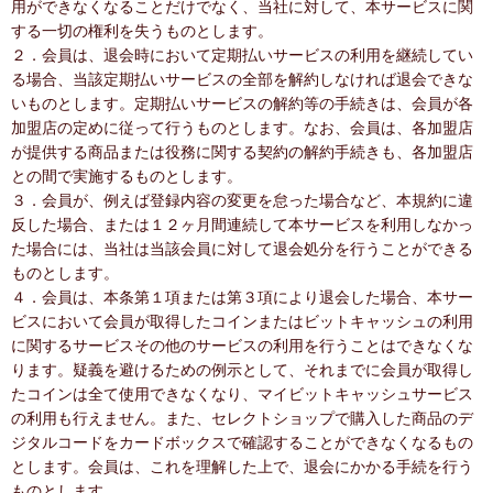
用ができなくなることだけでなく、当社に対して、本サービスに関
する一切の権利を失うものとします。
２．会員は、退会時において定期払いサービスの利用を継続してい
る場合、当該定期払いサービスの全部を解約しなければ退会できな
いものとします。定期払いサービスの解約等の手続きは、会員が各
加盟店の定めに従って行うものとします。なお、会員は、各加盟店
が提供する商品または役務に関する契約の解約手続きも、各加盟店
との間で実施するものとします。
３．会員が、例えば登録内容の変更を怠った場合など、本規約に違
反した場合、または１２ヶ月間連続して本サービスを利用しなかっ
た場合には、当社は当該会員に対して退会処分を行うことができる
ものとします。
４．会員は、本条第１項または第３項により退会した場合、本サー
ビスにおいて会員が取得したコインまたはビットキャッシュの利用
に関するサービスその他のサービスの利用を行うことはできなくな
ります。疑義を避けるための例示として、それまでに会員が取得し
たコインは全て使用できなくなり、マイビットキャッシュサービス
の利用も行えません。また、セレクトショップで購入した商品のデ
ジタルコードをカードボックスで確認することができなくなるもの
とします。会員は、これを理解した上で、退会にかかる手続を行う
ものとします。