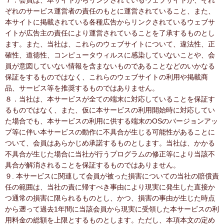
７．会員は、本サイトからリンクされているウェブサイトが、それ
ぞれのサービス運営者の責任のもとに運営されていること、また、
本サイトに掲載されている各種広告からリンクされているウェブサ
イトが広告主の責任により運営されていることを了承するものとし
ます。また、当社は、これらのウェブサイトについて、違法性、正
確性、道徳性、コンピュータウィルスに感染していないことや、会
員が意図していない情報を含まないものであることなどのいかなる
保証をするものではなく、これらのウェブサイトの利用や掲載商
品、サービス等を推奨するものではありません。
８．当社は、本サービスが全ての端末に対応していることを保証す
るものではなく、また、仮に本サービスの利用開始時に対応してい
た場合でも、本サービスの利用に供する端末のOSのバージョンアッ
プ等に伴い本サービスの動作に不具合が生じる可能性があることに
ついて、会員はあらかじめ承諾するものとします。当社は、かかる
不具合が生じた場合に当社が行うプログラムの修正等により当該不
具合が解消されることを保証するものではありません。
９. 本サービスに関連して会員が被った損害についての当社の賠償責
任の範囲は、当社の責に帰すべき事由により現実に発生した直接か
つ通常の損害に限られるものとし、かつ、損害の事由が生じた時点
から遡って過去1年間に当該会員から現実に受領した本サービスの利
用料金の総額を上限とするものとします。ただし、本項本文の定め