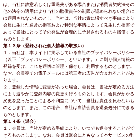
は、当社に故意若しくは重過失がある場合または消費者契約法その
他の法令の適用により当社の賠償責任の制限が認められない場合に
は適用されないものとし、当社は、当社の責に帰すべき事由により
会員に生じた通常の損害および特別な事情によって発生した損害で
あって当社にとってその発生が合理的に予見されるものを賠償する
ものとします。
第１３条（登録された個人情報の取扱い）
１．当社は、本サイトに掲示している当社のプライバシーポリシー
（以下「プライバシーポリシー」といいます。）に則り個人情報の
登録を受け、これを適切に管理・保存し、利用するものとします。
なお、会員宛ての電子メールには第三者の広告が含まれることがあ
ります。
２．登録した情報に変更があった場合、会員は、当社が定める方法
により速やかに登録内容の変更を行うものとします。会員がかかる
変更を怠ったことによる不利益について、当社は責任を負わないも
のとします。また、この場合、当社は当該会員を退会処分にできる
ものとします。
第１４条（退会）
１．会員は、当社が定める手続により、いつでも退会することがで
きるものとします。なお、会員は退会にともなって本サービスの利