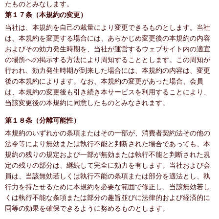
たものとみなします。
第１７条（本規約の変更）
当社は、本規約を自己の裁量により変更できるものとします。当社
は、本規約を変更する場合には、あらかじめ変更後の本規約の内容
およびその効力発生時期を、当社が運営するウェブサイト内の適宜
の場所への掲示する方法により周知することとします。この周知が
行われ、効力発生時期が到来した場合には、本規約の内容は、変更
後の本規約によります。なお、本規約の変更があった場合、会員
は、本規約の変更後も引き続き本サービスを利用することにより、
当該変更後の本規約に同意したものとみなされます。
第１８条（分離可能性）
本規約のいずれかの条項またはその一部が、消費者契約法その他の
法令等により無効または執行不能と判断された場合であっても、本
規約の残りの規定および一部が無効または執行不能と判断された規
定の残りの部分は、継続して完全に効力を有します。当社および会
員は、当該無効若しくは執行不能の条項または部分を適法とし、執
行力を持たせるために本規約を必要な範囲で修正し、当該無効若し
くは執行不能な条項または部分の趣旨並びに法律的および経済的に
同等の効果を確保できるように努めるものとします。