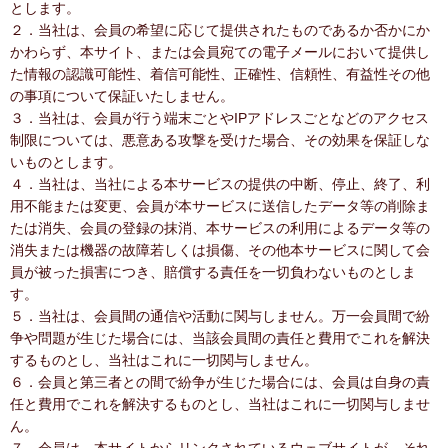
とします。
２．当社は、会員の希望に応じて提供されたものであるか否かにか
かわらず、本サイト、または会員宛ての電子メールにおいて提供し
た情報の認識可能性、着信可能性、正確性、信頼性、有益性その他
の事項について保証いたしません。
３．当社は、会員が行う端末ごとやIPアドレスごとなどのアクセス
制限については、悪意ある攻撃を受けた場合、その効果を保証しな
いものとします。
４．当社は、当社による本サービスの提供の中断、停止、終了、利
用不能または変更、会員が本サービスに送信したデータ等の削除ま
たは消失、会員の登録の抹消、本サービスの利用によるデータ等の
消失または機器の故障若しくは損傷、その他本サービスに関して会
員が被った損害につき、賠償する責任を一切負わないものとしま
す。
５．当社は、会員間の通信や活動に関与しません。万一会員間で紛
争や問題が生じた場合には、当該会員間の責任と費用でこれを解決
するものとし、当社はこれに一切関与しません。
６．会員と第三者との間で紛争が生じた場合には、会員は自身の責
任と費用でこれを解決するものとし、当社はこれに一切関与しませ
ん。