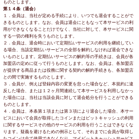
ものとします。
第１４条（退会）
１．会員は、当社が定める手続により、いつでも退会することがで
きるものとします。なお、会員は退会にともなって本サービスの利
用ができなくなることだけでなく、当社に対して、本サービスに関
する一切の権利を失うものとします。
２．会員は、退会時において定期払いサービスの利用を継続してい
る場合、当該定期払いサービスの全部を解約しなければ退会できな
いものとします。定期払いサービスの解約等の手続きは、会員が各
加盟店の定めに従って行うものとします。なお、会員は、各加盟店
が提供する商品または役務に関する契約の解約手続きも、各加盟店
との間で実施するものとします。
３．会員が、例えば登録内容の変更を怠った場合など、本規約に違
反した場合、または１２ヶ月間連続して本サービスを利用しなかっ
た場合には、当社は当該会員に対して退会処分を行うことができる
ものとします。
４．会員は、本条第１項または第３項により退会した場合、本サー
ビスにおいて会員が取得したコインまたはビットキャッシュの利用
に関するサービスその他のサービスの利用を行うことはできなくな
ります。疑義を避けるための例示として、それまでに会員が取得し
たコインは全て使用できなくなり、マイビットキャッシュサービス