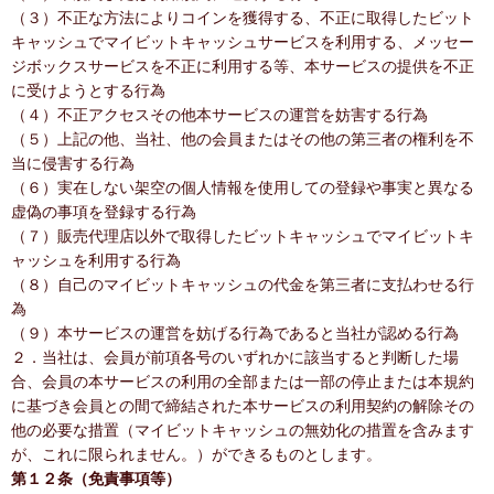
（３）不正な方法によりコインを獲得する、不正に取得したビット
キャッシュでマイビットキャッシュサービスを利用する、メッセー
ジボックスサービスを不正に利用する等、本サービスの提供を不正
に受けようとする行為
（４）不正アクセスその他本サービスの運営を妨害する行為
（５）上記の他、当社、他の会員またはその他の第三者の権利を不
当に侵害する行為
（６）実在しない架空の個人情報を使用しての登録や事実と異なる
虚偽の事項を登録する行為
（７）販売代理店以外で取得したビットキャッシュでマイビットキ
ャッシュを利用する行為
（８）自己のマイビットキャッシュの代金を第三者に支払わせる行
為
（９）本サービスの運営を妨げる行為であると当社が認める行為
２．当社は、会員が前項各号のいずれかに該当すると判断した場
合、会員の本サービスの利用の全部または一部の停止または本規約
に基づき会員との間で締結された本サービスの利用契約の解除その
他の必要な措置（マイビットキャッシュの無効化の措置を含みます
が、これに限られません。）ができるものとします。
第１２条（免責事項等）