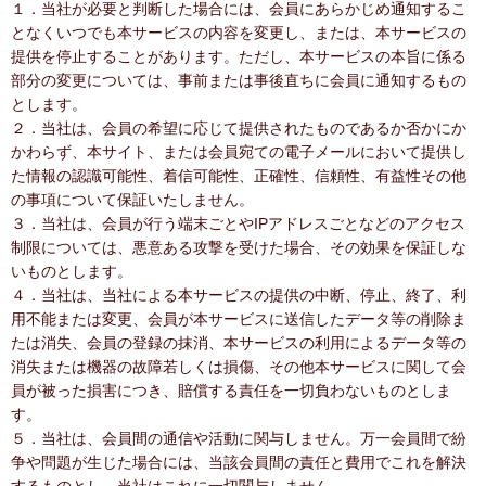
１．当社が必要と判断した場合には、会員にあらかじめ通知するこ
となくいつでも本サービスの内容を変更し、または、本サービスの
提供を停止することがあります。ただし、本サービスの本旨に係る
部分の変更については、事前または事後直ちに会員に通知するもの
とします。
２．当社は、会員の希望に応じて提供されたものであるか否かにか
かわらず、本サイト、または会員宛ての電子メールにおいて提供し
た情報の認識可能性、着信可能性、正確性、信頼性、有益性その他
の事項について保証いたしません。
３．当社は、会員が行う端末ごとやIPアドレスごとなどのアクセス
制限については、悪意ある攻撃を受けた場合、その効果を保証しな
いものとします。
４．当社は、当社による本サービスの提供の中断、停止、終了、利
用不能または変更、会員が本サービスに送信したデータ等の削除ま
たは消失、会員の登録の抹消、本サービスの利用によるデータ等の
消失または機器の故障若しくは損傷、その他本サービスに関して会
員が被った損害につき、賠償する責任を一切負わないものとしま
す。
５．当社は、会員間の通信や活動に関与しません。万一会員間で紛
争や問題が生じた場合には、当該会員間の責任と費用でこれを解決