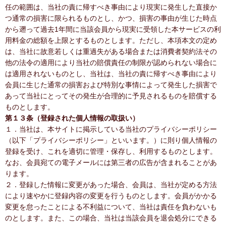
任の範囲は、当社の責に帰すべき事由により現実に発生した直接か
つ通常の損害に限られるものとし、かつ、損害の事由が生じた時点
から遡って過去1年間に当該会員から現実に受領した本サービスの利
用料金の総額を上限とするものとします。ただし、本項本文の定め
は、当社に故意若しくは重過失がある場合または消費者契約法その
他の法令の適用により当社の賠償責任の制限が認められない場合に
は適用されないものとし、当社は、当社の責に帰すべき事由により
会員に生じた通常の損害および特別な事情によって発生した損害で
あって当社にとってその発生が合理的に予見されるものを賠償する
ものとします。
第１３条（登録された個人情報の取扱い）
１．当社は、本サイトに掲示している当社のプライバシーポリシー
（以下「プライバシーポリシー」といいます。）に則り個人情報の
登録を受け、これを適切に管理・保存し、利用するものとします。
なお、会員宛ての電子メールには第三者の広告が含まれることがあ
ります。
２．登録した情報に変更があった場合、会員は、当社が定める方法
により速やかに登録内容の変更を行うものとします。会員がかかる
変更を怠ったことによる不利益について、当社は責任を負わないも
のとします。また、この場合、当社は当該会員を退会処分にできる