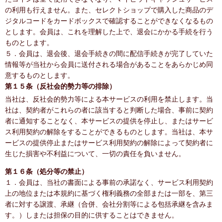
の利用も行えません。また、セレクトショップで購入した商品のデ
ジタルコードをカードボックスで確認することができなくなるもの
とします。会員は、これを理解した上で、退会にかかる手続を行う
ものとします。
５．会員は、退会後、退会手続きの間に配信手続きが完了していた
情報等が当社から会員に送付される場合があることをあらかじめ同
意するものとします。
第１５条（反社会的勢力等の排除）
当社は、反社会的勢力等による本サービスの利用を禁止します。当
社は、契約者がこれらの者に該当すると判断した場合、事前に契約
者に通知することなく、本サービスの提供を停止し、またはサービ
ス利用契約の解除をすることができるものとします。当社は、本サ
ービスの提供停止またはサービス利用契約の解除によって契約者に
生じた損害や不利益について、一切の責任を負いません。
第１６条（処分等の禁止）
１．会員は、当社の書面による事前の承諾なく、サービス利用契約
上の地位または本規約に基づく権利義務の全部または一部を、第三
者に対する譲渡、承継（合併、会社分割等による包括承継を含みま
す。）しまたは担保の目的に供することはできません。