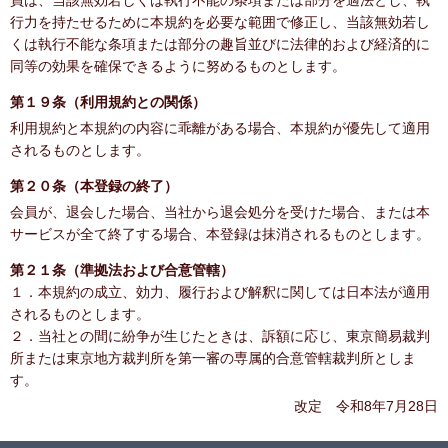
員は、当該無効若しくは執行不能の条項または部分を適法とし、執
行力を持たせるために本規約を必要な範囲で修正し、当該無効若し
くは執行不能な条項または部分の趣旨並びに法律的および経済的に
同等の効果を確保できるように努めるものとします。
第１９条（利用規約との関係）
利用規約と本規約の内容に乖離がある場合、本規約が優先して適用
されるものとします。
第２０条（本登録の終了）
会員が、退会した場合、当社から退会処分を受けた場合、または本
サービスが全て終了する場合、本登録は抹消されるものとします。
第２１条（準拠法および合意管轄）
１．本規約の成立、効力、履行および解釈に関しては日本法が適用
されるものとします。
２．当社との間に紛争が生じたときは、訴額に応じ、東京簡易裁判
所または東京地方裁判所を第一審の専属的合意管轄裁判所としま
す。
改定 令和8年7月28日