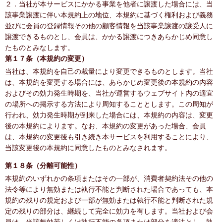
２．当社が本サービスにかかる事業を他者に譲渡した場合には、当
該事業譲渡に伴い本規約上の地位、本規約に基づく権利および義務
並びに会員の登録情報その他の顧客情報を当該事業譲渡の譲受人に
譲渡できるものとし、会員は、かかる譲渡につきあらかじめ同意し
たものとみなします。
第１７条（本規約の変更）
当社は、本規約を自己の裁量により変更できるものとします。当社
は、本規約を変更する場合には、あらかじめ変更後の本規約の内容
およびその効力発生時期を、当社が運営するウェブサイト内の適宜
の場所への掲示する方法により周知することとします。この周知が
行われ、効力発生時期が到来した場合には、本規約の内容は、変更
後の本規約によります。なお、本規約の変更があった場合、会員
は、本規約の変更後も引き続き本サービスを利用することにより、
当該変更後の本規約に同意したものとみなされます。
第１８条（分離可能性）
本規約のいずれかの条項またはその一部が、消費者契約法その他の
法令等により無効または執行不能と判断された場合であっても、本
規約の残りの規定および一部が無効または執行不能と判断された規
定の残りの部分は、継続して完全に効力を有します。当社および会