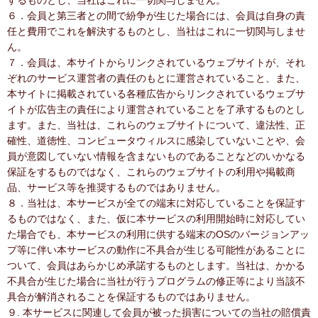
するものとし、当社はこれに一切関与しません。
６．会員と第三者との間で紛争が生じた場合には、会員は自身の責
任と費用でこれを解決するものとし、当社はこれに一切関与しませ
ん。
７．会員は、本サイトからリンクされているウェブサイトが、それ
ぞれのサービス運営者の責任のもとに運営されていること、また、
本サイトに掲載されている各種広告からリンクされているウェブサ
イトが広告主の責任により運営されていることを了承するものとし
ます。また、当社は、これらのウェブサイトについて、違法性、正
確性、道徳性、コンピュータウィルスに感染していないことや、会
員が意図していない情報を含まないものであることなどのいかなる
保証をするものではなく、これらのウェブサイトの利用や掲載商
品、サービス等を推奨するものではありません。
８．当社は、本サービスが全ての端末に対応していることを保証す
るものではなく、また、仮に本サービスの利用開始時に対応してい
た場合でも、本サービスの利用に供する端末のOSのバージョンアッ
プ等に伴い本サービスの動作に不具合が生じる可能性があることに
ついて、会員はあらかじめ承諾するものとします。当社は、かかる
不具合が生じた場合に当社が行うプログラムの修正等により当該不
具合が解消されることを保証するものではありません。
９. 本サービスに関連して会員が被った損害についての当社の賠償責