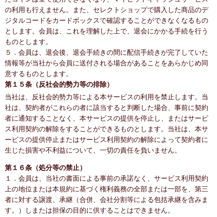
の利用も行えません。また、セレクトショップで購入した商品のデ
ジタルコードをカードボックスで確認することができなくなるもの
とします。会員は、これを理解した上で、退会にかかる手続を行う
ものとします。
５．会員は、退会後、退会手続きの間に配信手続きが完了していた
情報等が当社から会員に送付される場合があることをあらかじめ同
意するものとします。
第１５条（反社会的勢力等の排除）
当社は、反社会的勢力等による本サービスの利用を禁止します。当
社は、契約者がこれらの者に該当すると判断した場合、事前に契約
者に通知することなく、本サービスの提供を停止し、またはサービ
ス利用契約の解除をすることができるものとします。当社は、本サ
ービスの提供停止またはサービス利用契約の解除によって契約者に
生じた損害や不利益について、一切の責任を負いません。
第１６条（処分等の禁止）
１．会員は、当社の書面による事前の承諾なく、サービス利用契約
上の地位または本規約に基づく権利義務の全部または一部を、第三
者に対する譲渡、承継（合併、会社分割等による包括承継を含みま
す。）しまたは担保の目的に供することはできません。