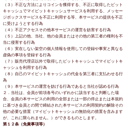
（３）不正な方法によりコインを獲得する、不正に取得したビット
キャッシュでマイビットキャッシュサービスを利用する、メッセー
ジボックスサービスを不正に利用する等、本サービスの提供を不正
に受けようとする行為
（４）不正アクセスその他本サービスの運営を妨害する行為
（５）上記の他、当社、他の会員またはその他の第三者の権利を不
当に侵害する行為
（６）実在しない架空の個人情報を使用しての登録や事実と異なる
虚偽の事項を登録する行為
（７）販売代理店以外で取得したビットキャッシュでマイビットキ
ャッシュを利用する行為
（８）自己のマイビットキャッシュの代金を第三者に支払わせる行
為
（９）本サービスの運営を妨げる行為であると当社が認める行為
２．当社は、会員が前項各号のいずれかに該当すると判断した場
合、会員の本サービスの利用の全部または一部の停止または本規約
に基づき会員との間で締結された本サービスの利用契約の解除その
他の必要な措置（マイビットキャッシュの無効化の措置を含みます
が、これに限られません。）ができるものとします。
第１２条（免責事項等）