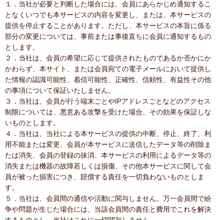
１．当社が必要と判断した場合には、会員にあらかじめ通知するこ
となくいつでも本サービスの内容を変更し、または、本サービスの
提供を停止することがあります。ただし、本サービスの本旨に係る
部分の変更については、事前または事後直ちに会員に通知するもの
とします。
２．当社は、会員の希望に応じて提供されたものであるか否かにか
かわらず、本サイト、または会員宛ての電子メールにおいて提供し
た情報の認識可能性、着信可能性、正確性、信頼性、有益性その他
の事項について保証いたしません。
３．当社は、会員が行う端末ごとやIPアドレスごとなどのアクセス
制限については、悪意ある攻撃を受けた場合、その効果を保証しな
いものとします。
４．当社は、当社による本サービスの提供の中断、停止、終了、利
用不能または変更、会員が本サービスに送信したデータ等の削除ま
たは消失、会員の登録の抹消、本サービスの利用によるデータ等の
消失または機器の故障若しくは損傷、その他本サービスに関して会
員が被った損害につき、賠償する責任を一切負わないものとしま
す。
５．当社は、会員間の通信や活動に関与しません。万一会員間で紛
争や問題が生じた場合には、当該会員間の責任と費用でこれを解決