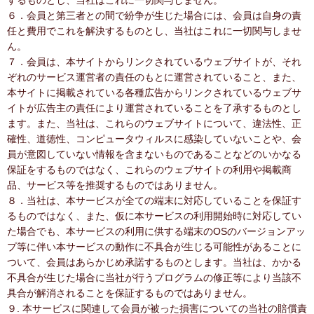
するものとし、当社はこれに一切関与しません。
６．会員と第三者との間で紛争が生じた場合には、会員は自身の責
任と費用でこれを解決するものとし、当社はこれに一切関与しませ
ん。
７．会員は、本サイトからリンクされているウェブサイトが、それ
ぞれのサービス運営者の責任のもとに運営されていること、また、
本サイトに掲載されている各種広告からリンクされているウェブサ
イトが広告主の責任により運営されていることを了承するものとし
ます。また、当社は、これらのウェブサイトについて、違法性、正
確性、道徳性、コンピュータウィルスに感染していないことや、会
員が意図していない情報を含まないものであることなどのいかなる
保証をするものではなく、これらのウェブサイトの利用や掲載商
品、サービス等を推奨するものではありません。
８．当社は、本サービスが全ての端末に対応していることを保証す
るものではなく、また、仮に本サービスの利用開始時に対応してい
た場合でも、本サービスの利用に供する端末のOSのバージョンアッ
プ等に伴い本サービスの動作に不具合が生じる可能性があることに
ついて、会員はあらかじめ承諾するものとします。当社は、かかる
不具合が生じた場合に当社が行うプログラムの修正等により当該不
具合が解消されることを保証するものではありません。
９. 本サービスに関連して会員が被った損害についての当社の賠償責