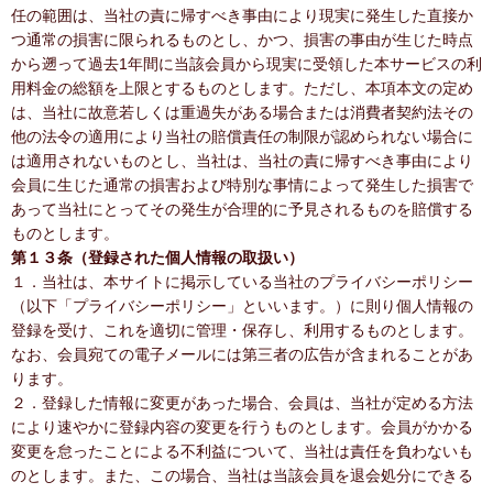
任の範囲は、当社の責に帰すべき事由により現実に発生した直接か
つ通常の損害に限られるものとし、かつ、損害の事由が生じた時点
から遡って過去1年間に当該会員から現実に受領した本サービスの利
用料金の総額を上限とするものとします。ただし、本項本文の定め
は、当社に故意若しくは重過失がある場合または消費者契約法その
他の法令の適用により当社の賠償責任の制限が認められない場合に
は適用されないものとし、当社は、当社の責に帰すべき事由により
会員に生じた通常の損害および特別な事情によって発生した損害で
あって当社にとってその発生が合理的に予見されるものを賠償する
ものとします。
第１３条（登録された個人情報の取扱い）
１．当社は、本サイトに掲示している当社のプライバシーポリシー
（以下「プライバシーポリシー」といいます。）に則り個人情報の
登録を受け、これを適切に管理・保存し、利用するものとします。
なお、会員宛ての電子メールには第三者の広告が含まれることがあ
ります。
２．登録した情報に変更があった場合、会員は、当社が定める方法
により速やかに登録内容の変更を行うものとします。会員がかかる
変更を怠ったことによる不利益について、当社は責任を負わないも
のとします。また、この場合、当社は当該会員を退会処分にできる