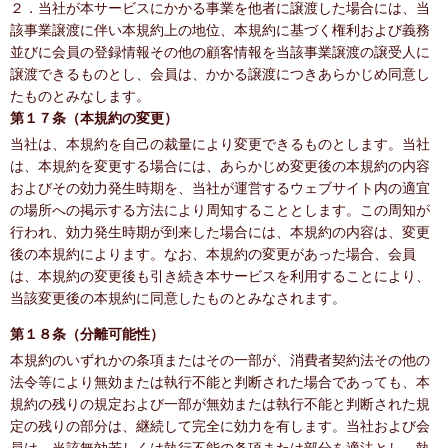
２．当社が本サービスにかかる事業を他者に譲渡した場合には、当
該事業譲渡に伴い本規約上の地位、本規約に基づく権利および義務
並びに会員の登録情報その他の顧客情報を当該事業譲渡の譲受人に
譲渡できるものとし、会員は、かかる譲渡につきあらかじめ同意し
たものとみなします。
第１７条（本規約の変更）
当社は、本規約を自己の裁量により変更できるものとします。当社
は、本規約を変更する場合には、あらかじめ変更後の本規約の内容
およびその効力発生時期を、当社が運営するウェブサイト内の適宜
の場所への掲示する方法により周知することとします。この周知が
行われ、効力発生時期が到来した場合には、本規約の内容は、変更
後の本規約によります。なお、本規約の変更があった場合、会員
は、本規約の変更後も引き続き本サービスを利用することにより、
当該変更後の本規約に同意したものとみなされます。
第１８条（分離可能性）
本規約のいずれかの条項またはその一部が、消費者契約法その他の
法令等により無効または執行不能と判断された場合であっても、本
規約の残りの規定および一部が無効または執行不能と判断された規
定の残りの部分は、継続して完全に効力を有します。当社および会