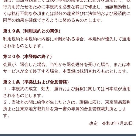
員は、当該無効若しくは執行不能の条項または部分を適法とし、執
行力を持たせるために本規約を必要な範囲で修正し、当該無効若し
くは執行不能な条項または部分の趣旨並びに法律的および経済的に
同等の効果を確保できるように努めるものとします。
第１９条（利用規約との関係）
利用規約と本規約の内容に乖離がある場合、本規約が優先して適用
されるものとします。
第２０条（本登録の終了）
会員が、退会した場合、当社から退会処分を受けた場合、または本
サービスが全て終了する場合、本登録は抹消されるものとします。
第２１条（準拠法および合意管轄）
１．本規約の成立、効力、履行および解釈に関しては日本法が適用
されるものとします。
２．当社との間に紛争が生じたときは、訴額に応じ、東京簡易裁判
所または東京地方裁判所を第一審の専属的合意管轄裁判所としま
す。
改定 令和8年7月28日