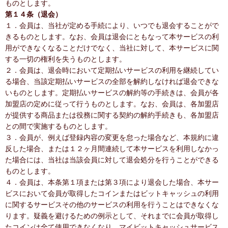
ものとします。
第１４条（退会）
１．会員は、当社が定める手続により、いつでも退会することがで
きるものとします。なお、会員は退会にともなって本サービスの利
用ができなくなることだけでなく、当社に対して、本サービスに関
する一切の権利を失うものとします。
２．会員は、退会時において定期払いサービスの利用を継続してい
る場合、当該定期払いサービスの全部を解約しなければ退会できな
いものとします。定期払いサービスの解約等の手続きは、会員が各
加盟店の定めに従って行うものとします。なお、会員は、各加盟店
が提供する商品または役務に関する契約の解約手続きも、各加盟店
との間で実施するものとします。
３．会員が、例えば登録内容の変更を怠った場合など、本規約に違
反した場合、または１２ヶ月間連続して本サービスを利用しなかっ
た場合には、当社は当該会員に対して退会処分を行うことができる
ものとします。
４．会員は、本条第１項または第３項により退会した場合、本サー
ビスにおいて会員が取得したコインまたはビットキャッシュの利用
に関するサービスその他のサービスの利用を行うことはできなくな
ります。疑義を避けるための例示として、それまでに会員が取得し
たコインは全て使用できなくなり、マイビットキャッシュサービス