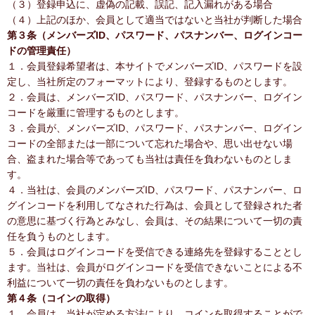
（３）登録申込に、虚偽の記載、誤記、記入漏れがある場合
（４）上記のほか、会員として適当ではないと当社が判断した場合
第３条（メンバーズID、パスワード、パスナンバー、ログインコー
ドの管理責任）
１．会員登録希望者は、本サイトでメンバーズID、パスワードを設
定し、当社所定のフォーマットにより、登録するものとします。
２．会員は、メンバーズID、パスワード、パスナンバー、ログイン
コードを厳重に管理するものとします。
３．会員が、メンバーズID、パスワード、パスナンバー、ログイン
コードの全部または一部について忘れた場合や、思い出せない場
合、盗まれた場合等であっても当社は責任を負わないものとしま
す。
４．当社は、会員のメンバーズID、パスワード、パスナンバー、ロ
グインコードを利用してなされた行為は、会員として登録された者
の意思に基づく行為とみなし、会員は、その結果について一切の責
任を負うものとします。
５．会員はログインコードを受信できる連絡先を登録することとし
ます。当社は、会員がログインコードを受信できないことによる不
利益について一切の責任を負わないものとします。
第４条（コインの取得）
１．会員は、当社が定める方法により、コインを取得することがで