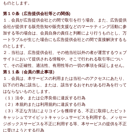
ものとします。
第１０条（広告提供会社等との関係)
１．会員が広告提供会社との間で取引を行う場合、また、広告提供
会社が提供する販売告知や販売支援などのマーケティング活動に参
加する等の場合は、会員自身の責任と判断により行うものとし、万
一トラブルが生じた場合にも広告提供会社との間で直接解決するも
のとします。
２．当社は、広告提供会社、その他当社以外の者が運営するウェブ
サイトにおいて提供される情報や、そこで行われる取引等につい
て、その正確性、適法性、有用性等の一切の事項を保証しません。
第１１条（会員の禁止事項）
１．会員は、本サービスの利用または当社へのアクセスにあたり、
以下の行為に該当し、または、該当するおそれがある行為を行って
はならないものとします。
（１）法令、または公序良俗に違反する行為
（２）本規約または利用規約に違反する行為
（３）不正な方法によりコインを獲得する、不正に取得したビット
キャッシュでマイビットキャッシュサービスを利用する、メッセー
ジボックスサービスを不正に利用する等、本サービスの提供を不正
に受けようとする行為