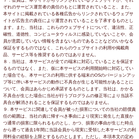
７．会員は、本サイトからリンクされているウェブサイトが、それ
ぞれのサービス運営者の責任のもとに運営されていること、また、
本サイトに掲載されている各種広告からリンクされているウェブサ
イトが広告主の責任により運営されていることを了承するものとし
ます。また、当社は、これらのウェブサイトについて、違法性、正
確性、道徳性、コンピュータウィルスに感染していないことや、会
員が意図していない情報を含まないものであることなどのいかなる
保証をするものではなく、これらのウェブサイトの利用や掲載商
品、サービス等を推奨するものではありません。
８．当社は、本サービスが全ての端末に対応していることを保証す
るものではなく、また、仮に本サービスの利用開始時に対応してい
た場合でも、本サービスの利用に供する端末のOSのバージョンアッ
プ等に伴い本サービスの動作に不具合が生じる可能性があることに
ついて、会員はあらかじめ承諾するものとします。当社は、かかる
不具合が生じた場合に当社が行うプログラムの修正等により当該不
具合が解消されることを保証するものではありません。
９. 本サービスに関連して会員が被った損害についての当社の賠償責
任の範囲は、当社の責に帰すべき事由により現実に発生した直接か
つ通常の損害に限られるものとし、かつ、損害の事由が生じた時点
から遡って過去1年間に当該会員から現実に受領した本サービスの利
用料金の総額を上限とするものとします。ただし、本項本文の定め