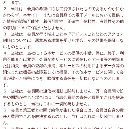
とします。
２．当社は、会員の希望に応じて提供されたものであるか否かにか
かわらず、本サイト、または会員宛ての電子メールにおいて提供し
た情報の認識可能性、着信可能性、正確性、信頼性、有益性その他
の事項について保証いたしません。
３．当社は、会員が行う端末ごとやIPアドレスごとなどのアクセス
制限については、悪意ある攻撃を受けた場合、その効果を保証しな
いものとします。
４．当社は、当社による本サービスの提供の中断、停止、終了、利
用不能または変更、会員が本サービスに送信したデータ等の削除ま
たは消失、会員の登録の抹消、本サービスの利用によるデータ等の
消失または機器の故障若しくは損傷、その他本サービスに関して会
員が被った損害につき、賠償する責任を一切負わないものとしま
す。
５．当社は、会員間の通信や活動に関与しません。万一会員間で紛
争や問題が生じた場合には、当該会員間の責任と費用でこれを解決
するものとし、当社はこれに一切関与しません。
６．会員と第三者との間で紛争が生じた場合には、会員は自身の責
任と費用でこれを解決するものとし、当社はこれに一切関与しませ
ん。