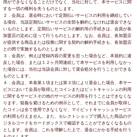
用ができなくなることだけでなく、当社に対して、本サービスに関
する一切の権利を失うものとします。
２．会員は、退会時において定期払いサービスの利用を継続してい
る場合、当該定期払いサービスの全部を解約しなければ退会できな
いものとします。定期払いサービスの解約等の手続きは、会員が各
加盟店の定めに従って行うものとします。なお、会員は、各加盟店
が提供する商品または役務に関する契約の解約手続きも、各加盟店
との間で実施するものとします。
３．会員が、例えば登録内容の変更を怠った場合など、本規約に違
反した場合、または１２ヶ月間連続して本サービスを利用しなかっ
た場合には、当社は当該会員に対して退会処分を行うことができる
ものとします。
４．会員は、本条第１項または第３項により退会した場合、本サー
ビスにおいて会員が取得したコインまたはビットキャッシュの利用
に関するサービスその他のサービスの利用を行うことはできなくな
ります。疑義を避けるための例示として、それまでに会員が取得し
たコインは全て使用できなくなり、マイビットキャッシュサービス
の利用も行えません。また、セレクトショップで購入した商品のデ
ジタルコードをカードボックスで確認することができなくなるもの
とします。会員は、これを理解した上で、退会にかかる手続を行う
ものとします。