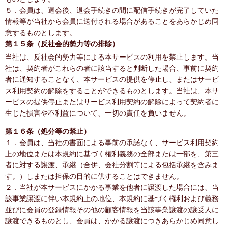
５．会員は、退会後、退会手続きの間に配信手続きが完了していた
情報等が当社から会員に送付される場合があることをあらかじめ同
意するものとします。
第１５条（反社会的勢力等の排除）
当社は、反社会的勢力等による本サービスの利用を禁止します。当
社は、契約者がこれらの者に該当すると判断した場合、事前に契約
者に通知することなく、本サービスの提供を停止し、またはサービ
ス利用契約の解除をすることができるものとします。当社は、本サ
ービスの提供停止またはサービス利用契約の解除によって契約者に
生じた損害や不利益について、一切の責任を負いません。
第１６条（処分等の禁止）
１．会員は、当社の書面による事前の承諾なく、サービス利用契約
上の地位または本規約に基づく権利義務の全部または一部を、第三
者に対する譲渡、承継（合併、会社分割等による包括承継を含みま
す。）しまたは担保の目的に供することはできません。
２．当社が本サービスにかかる事業を他者に譲渡した場合には、当
該事業譲渡に伴い本規約上の地位、本規約に基づく権利および義務
並びに会員の登録情報その他の顧客情報を当該事業譲渡の譲受人に
譲渡できるものとし、会員は、かかる譲渡につきあらかじめ同意し