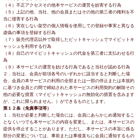
（４）不正アクセスその他本サービスの運営を妨害する行為
（５）上記の他、当社、他の会員またはその他の第三者の権利を不
当に侵害する行為
（６）実在しない架空の個人情報を使用しての登録や事実と異なる
虚偽の事項を登録する行為
（７）販売代理店以外で取得したビットキャッシュでマイビットキ
ャッシュを利用する行為
（８）自己のマイビットキャッシュの代金を第三者に支払わせる行
為
（９）本サービスの運営を妨げる行為であると当社が認める行為
２．当社は、会員が前項各号のいずれかに該当すると判断した場
合、会員の本サービスの利用の全部または一部の停止または本規約
に基づき会員との間で締結された本サービスの利用契約の解除その
他の必要な措置（マイビットキャッシュの無効化の措置を含みます
が、これに限られません。）ができるものとします。
第１２条（免責事項等）
１．当社が必要と判断した場合には、会員にあらかじめ通知するこ
となくいつでも本サービスの内容を変更し、または、本サービスの
提供を停止することがあります。ただし、本サービスの本旨に係る
部分の変更については、事前または事後直ちに会員に通知するもの