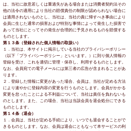
は、当社に故意若しくは重過失がある場合または消費者契約法その
他の法令の適用により当社の賠償責任の制限が認められない場合に
は適用されないものとし、当社は、当社の責に帰すべき事由により
会員に生じた通常の損害および特別な事情によって発生した損害で
あって当社にとってその発生が合理的に予見されるものを賠償する
ものとします。
第１３条（登録された個人情報の取扱い）
１．当社は、本サイトに掲示している当社のプライバシーポリシー
（以下「プライバシーポリシー」といいます。）に則り個人情報の
登録を受け、これを適切に管理・保存し、利用するものとします。
なお、会員宛ての電子メールには第三者の広告が含まれることがあ
ります。
２．登録した情報に変更があった場合、会員は、当社が定める方法
により速やかに登録内容の変更を行うものとします。会員がかかる
変更を怠ったことによる不利益について、当社は責任を負わないも
のとします。また、この場合、当社は当該会員を退会処分にできる
ものとします。
第１４条（退会）
１．会員は、当社が定める手続により、いつでも退会することがで
きるものとします。なお、会員は退会にともなって本サービスの利