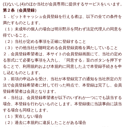
(1)ないし(4)のほか当社が会員専用に提供するサービスをいいます。
第２条（会員登録）
１．ビットキャッシュ会員登録を行える者は、以下の全ての条件を
満たすものとします。
（１）未成年の個人の場合は明示黙示を問わず法定代理人の同意を
得ていること。
（２）当社が定める事項を正確に登録すること
（３）その他当社が随時定める会員登録資格を満たしていること
２．会員登録希望者は、本サイトの会員登録画面にて、当社の定め
る形式にて必要な事項を入力し、「同意する」旨のボタンを押下す
ることで、利用規約および本規約に同意した上で本登録手続きを申
し込むものとします。
３．前項の申込みを受け、当社が本登録完了の通知を当社所定の方
法で会員登録希望者に対して行った時点で、本登録は完了し、会員
登録希望者は会員となります。
４．当社は、会員登録希望者が以下のいずれか一つにでも該当する
場合、本登録を行わないものとします。本登録後に当該事由に該当
する場合も同様とします。
（１）実在しない場合
（２）過去に本規約に違反したことがある場合