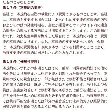
たものとみなします。
第１７条（本規約の変更）
当社は、本規約を自己の裁量により変更できるものとします。当社
は、本規約を変更する場合には、あらかじめ変更後の本規約の内容
およびその効力発生時期を、当社が運営するウェブサイト内の適宜
の場所への掲示する方法により周知することとします。この周知が
行われ、効力発生時期が到来した場合には、本規約の内容は、変更
後の本規約によります。なお、本規約の変更があった場合、会員
は、本規約の変更後も引き続き本サービスを利用することにより、
当該変更後の本規約に同意したものとみなされます。
第１８条（分離可能性）
本規約のいずれかの条項またはその一部が、消費者契約法その他の
法令等により無効または執行不能と判断された場合であっても、本
規約の残りの規定および一部が無効または執行不能と判断された規
定の残りの部分は、継続して完全に効力を有します。当社および会
員は、当該無効若しくは執行不能の条項または部分を適法とし、執
行力を持たせるために本規約を必要な範囲で修正し、当該無効若し
くは執行不能な条項または部分の趣旨並びに法律的および経済的に
同等の効果を確保できるように努めるものとします。