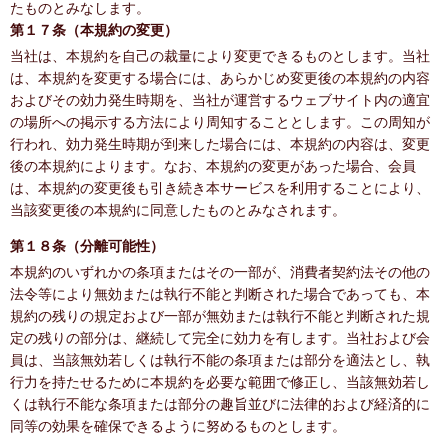
たものとみなします。
第１７条（本規約の変更）
当社は、本規約を自己の裁量により変更できるものとします。当社
は、本規約を変更する場合には、あらかじめ変更後の本規約の内容
およびその効力発生時期を、当社が運営するウェブサイト内の適宜
の場所への掲示する方法により周知することとします。この周知が
行われ、効力発生時期が到来した場合には、本規約の内容は、変更
後の本規約によります。なお、本規約の変更があった場合、会員
は、本規約の変更後も引き続き本サービスを利用することにより、
当該変更後の本規約に同意したものとみなされます。
第１８条（分離可能性）
本規約のいずれかの条項またはその一部が、消費者契約法その他の
法令等により無効または執行不能と判断された場合であっても、本
規約の残りの規定および一部が無効または執行不能と判断された規
定の残りの部分は、継続して完全に効力を有します。当社および会
員は、当該無効若しくは執行不能の条項または部分を適法とし、執
行力を持たせるために本規約を必要な範囲で修正し、当該無効若し
くは執行不能な条項または部分の趣旨並びに法律的および経済的に
同等の効果を確保できるように努めるものとします。