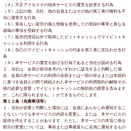
（４）不正アクセスその他本サービスの運営を妨害する行為
（５）上記の他、当社、他の会員またはその他の第三者の権利を不
当に侵害する行為
（６）実在しない架空の個人情報を使用しての登録や事実と異なる
虚偽の事項を登録する行為
（７）販売代理店以外で取得したビットキャッシュでマイビットキ
ャッシュを利用する行為
（８）自己のマイビットキャッシュの代金を第三者に支払わせる行
為
（９）本サービスの運営を妨げる行為であると当社が認める行為
２．当社は、会員が前項各号のいずれかに該当すると判断した場
合、会員の本サービスの利用の全部または一部の停止または本規約
に基づき会員との間で締結された本サービスの利用契約の解除その
他の必要な措置（マイビットキャッシュの無効化の措置を含みます
が、これに限られません。）ができるものとします。
第１２条（免責事項等）
１．当社が必要と判断した場合には、会員にあらかじめ通知するこ
となくいつでも本サービスの内容を変更し、または、本サービスの
提供を停止することがあります。ただし、本サービスの本旨に係る
部分の変更については、事前または事後直ちに会員に通知するもの