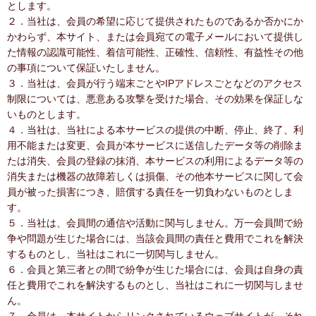
とします。
２．当社は、会員の希望に応じて提供されたものであるか否かにか
かわらず、本サイト、または会員宛ての電子メールにおいて提供し
た情報の認識可能性、着信可能性、正確性、信頼性、有益性その他
の事項について保証いたしません。
３．当社は、会員が行う端末ごとやIPアドレスごとなどのアクセス
制限については、悪意ある攻撃を受けた場合、その効果を保証しな
いものとします。
４．当社は、当社による本サービスの提供の中断、停止、終了、利
用不能または変更、会員が本サービスに送信したデータ等の削除ま
たは消失、会員の登録の抹消、本サービスの利用によるデータ等の
消失または機器の故障若しくは損傷、その他本サービスに関して会
員が被った損害につき、賠償する責任を一切負わないものとしま
す。
５．当社は、会員間の通信や活動に関与しません。万一会員間で紛
争や問題が生じた場合には、当該会員間の責任と費用でこれを解決
するものとし、当社はこれに一切関与しません。
６．会員と第三者との間で紛争が生じた場合には、会員は自身の責
任と費用でこれを解決するものとし、当社はこれに一切関与しませ
ん。