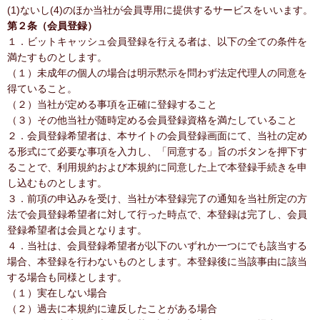
(1)ないし(4)のほか当社が会員専用に提供するサービスをいいます。
第２条（会員登録）
１．ビットキャッシュ会員登録を行える者は、以下の全ての条件を
満たすものとします。
（１）未成年の個人の場合は明示黙示を問わず法定代理人の同意を
得ていること。
（２）当社が定める事項を正確に登録すること
（３）その他当社が随時定める会員登録資格を満たしていること
２．会員登録希望者は、本サイトの会員登録画面にて、当社の定め
る形式にて必要な事項を入力し、「同意する」旨のボタンを押下す
ることで、利用規約および本規約に同意した上で本登録手続きを申
し込むものとします。
３．前項の申込みを受け、当社が本登録完了の通知を当社所定の方
法で会員登録希望者に対して行った時点で、本登録は完了し、会員
登録希望者は会員となります。
４．当社は、会員登録希望者が以下のいずれか一つにでも該当する
場合、本登録を行わないものとします。本登録後に当該事由に該当
する場合も同様とします。
（１）実在しない場合
（２）過去に本規約に違反したことがある場合