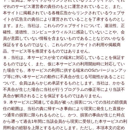
７．会員は、本サイトからリンクされているウェブサイトが、それ
ぞれのサービス運営者の責任のもとに運営されていること、また、
本サイトに掲載されている各種広告からリンクされているウェブサ
イトが広告主の責任により運営されていることを了承するものとし
ます。また、当社は、これらのウェブサイトについて、違法性、正
確性、道徳性、コンピュータウィルスに感染していないことや、会
員が意図していない情報を含まないものであることなどのいかなる
保証をするものではなく、これらのウェブサイトの利用や掲載商
品、サービス等を推奨するものではありません。
８．当社は、本サービスが全ての端末に対応していることを保証す
るものではなく、また、仮に本サービスの利用開始時に対応してい
た場合でも、本サービスの利用に供する端末のOSのバージョンアッ
プ等に伴い本サービスの動作に不具合が生じる可能性があることに
ついて、会員はあらかじめ承諾するものとします。当社は、かかる
不具合が生じた場合に当社が行うプログラムの修正等により当該不
具合が解消されることを保証するものではありません。
９. 本サービスに関連して会員が被った損害についての当社の賠償責
任の範囲は、当社の責に帰すべき事由により現実に発生した直接か
つ通常の損害に限られるものとし、かつ、損害の事由が生じた時点
から遡って過去1年間に当該会員から現実に受領した本サービスの利
用料金の総額を上限とするものとします。ただし、本項本文の定め