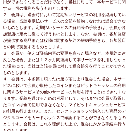
用ができなくなることだけでなく、当社に対して、本サービスに関
する一切の権利を失うものとします。
２．会員は、退会時において定期払いサービスの利用を継続してい
る場合、当該定期払いサービスの全部を解約しなければ退会できな
いものとします。定期払いサービスの解約等の手続きは、会員が各
加盟店の定めに従って行うものとします。なお、会員は、各加盟店
が提供する商品または役務に関する契約の解約手続きも、各加盟店
との間で実施するものとします。
３．会員が、例えば登録内容の変更を怠った場合など、本規約に違
反した場合、または１２ヶ月間連続して本サービスを利用しなかっ
た場合には、当社は当該会員に対して退会処分を行うことができる
ものとします。
４．会員は、本条第１項または第３項により退会した場合、本サー
ビスにおいて会員が取得したコインまたはビットキャッシュの利用
に関するサービスその他のサービスの利用を行うことはできなくな
ります。疑義を避けるための例示として、それまでに会員が取得し
たコインは全て使用できなくなり、マイビットキャッシュサービス
の利用も行えません。また、セレクトショップで購入した商品のデ
ジタルコードをカードボックスで確認することができなくなるもの
とします。会員は、これを理解した上で、退会にかかる手続を行う
ものとします。