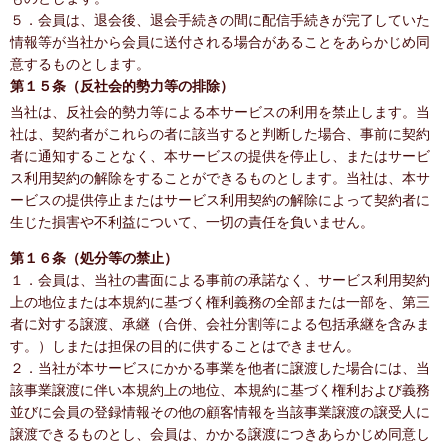
５．会員は、退会後、退会手続きの間に配信手続きが完了していた
情報等が当社から会員に送付される場合があることをあらかじめ同
意するものとします。
第１５条（反社会的勢力等の排除）
当社は、反社会的勢力等による本サービスの利用を禁止します。当
社は、契約者がこれらの者に該当すると判断した場合、事前に契約
者に通知することなく、本サービスの提供を停止し、またはサービ
ス利用契約の解除をすることができるものとします。当社は、本サ
ービスの提供停止またはサービス利用契約の解除によって契約者に
生じた損害や不利益について、一切の責任を負いません。
第１６条（処分等の禁止）
１．会員は、当社の書面による事前の承諾なく、サービス利用契約
上の地位または本規約に基づく権利義務の全部または一部を、第三
者に対する譲渡、承継（合併、会社分割等による包括承継を含みま
す。）しまたは担保の目的に供することはできません。
２．当社が本サービスにかかる事業を他者に譲渡した場合には、当
該事業譲渡に伴い本規約上の地位、本規約に基づく権利および義務
並びに会員の登録情報その他の顧客情報を当該事業譲渡の譲受人に
譲渡できるものとし、会員は、かかる譲渡につきあらかじめ同意し