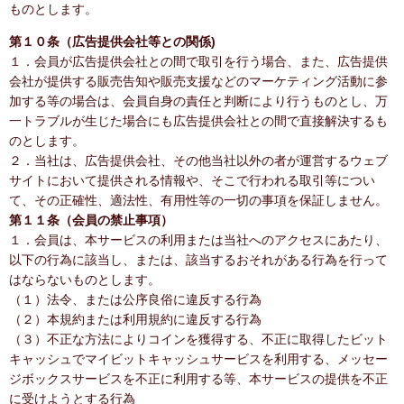
ものとします。
第１０条（広告提供会社等との関係)
１．会員が広告提供会社との間で取引を行う場合、また、広告提供
会社が提供する販売告知や販売支援などのマーケティング活動に参
加する等の場合は、会員自身の責任と判断により行うものとし、万
一トラブルが生じた場合にも広告提供会社との間で直接解決するも
のとします。
２．当社は、広告提供会社、その他当社以外の者が運営するウェブ
サイトにおいて提供される情報や、そこで行われる取引等につい
て、その正確性、適法性、有用性等の一切の事項を保証しません。
第１１条（会員の禁止事項）
１．会員は、本サービスの利用または当社へのアクセスにあたり、
以下の行為に該当し、または、該当するおそれがある行為を行って
はならないものとします。
（１）法令、または公序良俗に違反する行為
（２）本規約または利用規約に違反する行為
（３）不正な方法によりコインを獲得する、不正に取得したビット
キャッシュでマイビットキャッシュサービスを利用する、メッセー
ジボックスサービスを不正に利用する等、本サービスの提供を不正
に受けようとする行為