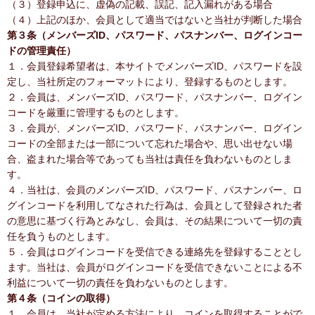
（３）登録申込に、虚偽の記載、誤記、記入漏れがある場合
（４）上記のほか、会員として適当ではないと当社が判断した場合
第３条（メンバーズID、パスワード、パスナンバー、ログインコー
ドの管理責任）
１．会員登録希望者は、本サイトでメンバーズID、パスワードを設
定し、当社所定のフォーマットにより、登録するものとします。
２．会員は、メンバーズID、パスワード、パスナンバー、ログイン
コードを厳重に管理するものとします。
３．会員が、メンバーズID、パスワード、パスナンバー、ログイン
コードの全部または一部について忘れた場合や、思い出せない場
合、盗まれた場合等であっても当社は責任を負わないものとしま
す。
４．当社は、会員のメンバーズID、パスワード、パスナンバー、ロ
グインコードを利用してなされた行為は、会員として登録された者
の意思に基づく行為とみなし、会員は、その結果について一切の責
任を負うものとします。
５．会員はログインコードを受信できる連絡先を登録することとし
ます。当社は、会員がログインコードを受信できないことによる不
利益について一切の責任を負わないものとします。
第４条（コインの取得）
１．会員は、当社が定める方法により、コインを取得することがで