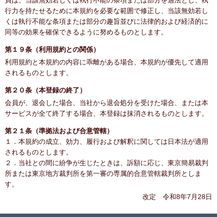
員は、当該無効若しくは執行不能の条項または部分を適法とし、執
行力を持たせるために本規約を必要な範囲で修正し、当該無効若し
くは執行不能な条項または部分の趣旨並びに法律的および経済的に
同等の効果を確保できるように努めるものとします。
第１９条（利用規約との関係）
利用規約と本規約の内容に乖離がある場合、本規約が優先して適用
されるものとします。
第２０条（本登録の終了）
会員が、退会した場合、当社から退会処分を受けた場合、または本
サービスが全て終了する場合、本登録は抹消されるものとします。
第２１条（準拠法および合意管轄）
１．本規約の成立、効力、履行および解釈に関しては日本法が適用
されるものとします。
２．当社との間に紛争が生じたときは、訴額に応じ、東京簡易裁判
所または東京地方裁判所を第一審の専属的合意管轄裁判所としま
す。
改定 令和8年7月28日