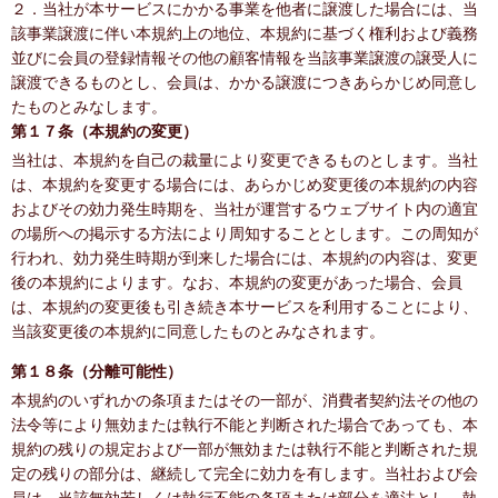
２．当社が本サービスにかかる事業を他者に譲渡した場合には、当
該事業譲渡に伴い本規約上の地位、本規約に基づく権利および義務
並びに会員の登録情報その他の顧客情報を当該事業譲渡の譲受人に
譲渡できるものとし、会員は、かかる譲渡につきあらかじめ同意し
たものとみなします。
第１７条（本規約の変更）
当社は、本規約を自己の裁量により変更できるものとします。当社
は、本規約を変更する場合には、あらかじめ変更後の本規約の内容
およびその効力発生時期を、当社が運営するウェブサイト内の適宜
の場所への掲示する方法により周知することとします。この周知が
行われ、効力発生時期が到来した場合には、本規約の内容は、変更
後の本規約によります。なお、本規約の変更があった場合、会員
は、本規約の変更後も引き続き本サービスを利用することにより、
当該変更後の本規約に同意したものとみなされます。
第１８条（分離可能性）
本規約のいずれかの条項またはその一部が、消費者契約法その他の
法令等により無効または執行不能と判断された場合であっても、本
規約の残りの規定および一部が無効または執行不能と判断された規
定の残りの部分は、継続して完全に効力を有します。当社および会