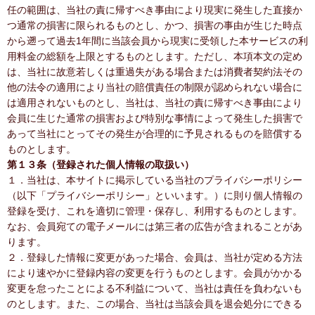
任の範囲は、当社の責に帰すべき事由により現実に発生した直接か
つ通常の損害に限られるものとし、かつ、損害の事由が生じた時点
から遡って過去1年間に当該会員から現実に受領した本サービスの利
用料金の総額を上限とするものとします。ただし、本項本文の定め
は、当社に故意若しくは重過失がある場合または消費者契約法その
他の法令の適用により当社の賠償責任の制限が認められない場合に
は適用されないものとし、当社は、当社の責に帰すべき事由により
会員に生じた通常の損害および特別な事情によって発生した損害で
あって当社にとってその発生が合理的に予見されるものを賠償する
ものとします。
第１３条（登録された個人情報の取扱い）
１．当社は、本サイトに掲示している当社のプライバシーポリシー
（以下「プライバシーポリシー」といいます。）に則り個人情報の
登録を受け、これを適切に管理・保存し、利用するものとします。
なお、会員宛ての電子メールには第三者の広告が含まれることがあ
ります。
２．登録した情報に変更があった場合、会員は、当社が定める方法
により速やかに登録内容の変更を行うものとします。会員がかかる
変更を怠ったことによる不利益について、当社は責任を負わないも
のとします。また、この場合、当社は当該会員を退会処分にできる