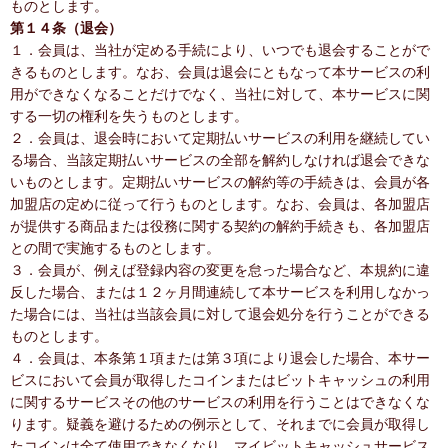
ものとします。
第１４条（退会）
１．会員は、当社が定める手続により、いつでも退会することがで
きるものとします。なお、会員は退会にともなって本サービスの利
用ができなくなることだけでなく、当社に対して、本サービスに関
する一切の権利を失うものとします。
２．会員は、退会時において定期払いサービスの利用を継続してい
る場合、当該定期払いサービスの全部を解約しなければ退会できな
いものとします。定期払いサービスの解約等の手続きは、会員が各
加盟店の定めに従って行うものとします。なお、会員は、各加盟店
が提供する商品または役務に関する契約の解約手続きも、各加盟店
との間で実施するものとします。
３．会員が、例えば登録内容の変更を怠った場合など、本規約に違
反した場合、または１２ヶ月間連続して本サービスを利用しなかっ
た場合には、当社は当該会員に対して退会処分を行うことができる
ものとします。
４．会員は、本条第１項または第３項により退会した場合、本サー
ビスにおいて会員が取得したコインまたはビットキャッシュの利用
に関するサービスその他のサービスの利用を行うことはできなくな
ります。疑義を避けるための例示として、それまでに会員が取得し
たコインは全て使用できなくなり、マイビットキャッシュサービス