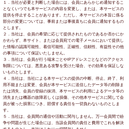
１．当社が必要と判断した場合には、会員にあらかじめ通知するこ
となくいつでも本サービスの内容を変更し、または、本サービスの
提供を停止することがあります。ただし、本サービスの本旨に係る
部分の変更については、事前または事後直ちに会員に通知するもの
とします。
２．当社は、会員の希望に応じて提供されたものであるか否かにか
かわらず、本サイト、または会員宛ての電子メールにおいて提供し
た情報の認識可能性、着信可能性、正確性、信頼性、有益性その他
の事項について保証いたしません。
３．当社は、会員が行う端末ごとやIPアドレスごとなどのアクセス
制限については、悪意ある攻撃を受けた場合、その効果を保証しな
いものとします。
４．当社は、当社による本サービスの提供の中断、停止、終了、利
用不能または変更、会員が本サービスに送信したデータ等の削除ま
たは消失、会員の登録の抹消、本サービスの利用によるデータ等の
消失または機器の故障若しくは損傷、その他本サービスに関して会
員が被った損害につき、賠償する責任を一切負わないものとしま
す。
５．当社は、会員間の通信や活動に関与しません。万一会員間で紛
争や問題が生じた場合には、当該会員間の責任と費用でこれを解決