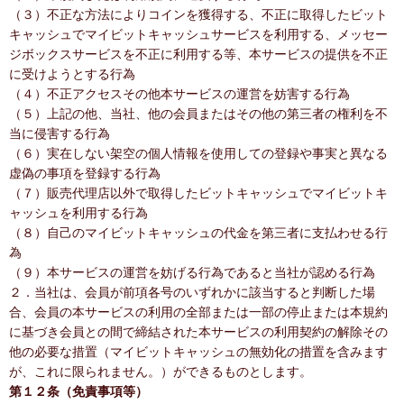
（３）不正な方法によりコインを獲得する、不正に取得したビット
キャッシュでマイビットキャッシュサービスを利用する、メッセー
ジボックスサービスを不正に利用する等、本サービスの提供を不正
に受けようとする行為
（４）不正アクセスその他本サービスの運営を妨害する行為
（５）上記の他、当社、他の会員またはその他の第三者の権利を不
当に侵害する行為
（６）実在しない架空の個人情報を使用しての登録や事実と異なる
虚偽の事項を登録する行為
（７）販売代理店以外で取得したビットキャッシュでマイビットキ
ャッシュを利用する行為
（８）自己のマイビットキャッシュの代金を第三者に支払わせる行
為
（９）本サービスの運営を妨げる行為であると当社が認める行為
２．当社は、会員が前項各号のいずれかに該当すると判断した場
合、会員の本サービスの利用の全部または一部の停止または本規約
に基づき会員との間で締結された本サービスの利用契約の解除その
他の必要な措置（マイビットキャッシュの無効化の措置を含みます
が、これに限られません。）ができるものとします。
第１２条（免責事項等）