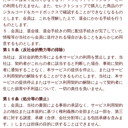
の利用も行えません。また、セレクトショップで購入した商品のデ
ジタルコードをカードボックスで確認することができなくなるもの
とします。会員は、これを理解した上で、退会にかかる手続を行う
ものとします。
５．会員は、退会後、退会手続きの間に配信手続きが完了していた
情報等が当社から会員に送付される場合があることをあらかじめ同
意するものとします。
第１５条（反社会的勢力等の排除）
当社は、反社会的勢力等による本サービスの利用を禁止します。当
社は、契約者がこれらの者に該当すると判断した場合、事前に契約
者に通知することなく、本サービスの提供を停止し、またはサービ
ス利用契約の解除をすることができるものとします。当社は、本サ
ービスの提供停止またはサービス利用契約の解除によって契約者に
生じた損害や不利益について、一切の責任を負いません。
第１６条（処分等の禁止）
１．会員は、当社の書面による事前の承諾なく、サービス利用契約
上の地位または本規約に基づく権利義務の全部または一部を、第三
者に対する譲渡、承継（合併、会社分割等による包括承継を含みま
す。）しまたは担保の目的に供することはできません。