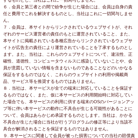
するものとし、当社はこれに一切関与しません。
６．会員と第三者との間で紛争が生じた場合には、会員は自身の責
任と費用でこれを解決するものとし、当社はこれに一切関与しませ
ん。
７．会員は、本サイトからリンクされているウェブサイトが、それ
ぞれのサービス運営者の責任のもとに運営されていること、また、
本サイトに掲載されている各種広告からリンクされているウェブサ
イトが広告主の責任により運営されていることを了承するものとし
ます。また、当社は、これらのウェブサイトについて、違法性、正
確性、道徳性、コンピュータウィルスに感染していないことや、会
員が意図していない情報を含まないものであることなどのいかなる
保証をするものではなく、これらのウェブサイトの利用や掲載商
品、サービス等を推奨するものではありません。
８．当社は、本サービスが全ての端末に対応していることを保証す
るものではなく、また、仮に本サービスの利用開始時に対応してい
た場合でも、本サービスの利用に供する端末のOSのバージョンアッ
プ等に伴い本サービスの動作に不具合が生じる可能性があることに
ついて、会員はあらかじめ承諾するものとします。当社は、かかる
不具合が生じた場合に当社が行うプログラムの修正等により当該不
具合が解消されることを保証するものではありません。
９. 本サービスに関連して会員が被った損害についての当社の賠償責