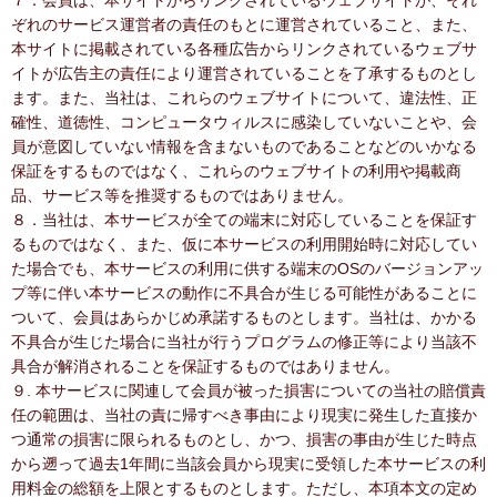
７．会員は、本サイトからリンクされているウェブサイトが、それ
ぞれのサービス運営者の責任のもとに運営されていること、また、
本サイトに掲載されている各種広告からリンクされているウェブサ
イトが広告主の責任により運営されていることを了承するものとし
ます。また、当社は、これらのウェブサイトについて、違法性、正
確性、道徳性、コンピュータウィルスに感染していないことや、会
員が意図していない情報を含まないものであることなどのいかなる
保証をするものではなく、これらのウェブサイトの利用や掲載商
品、サービス等を推奨するものではありません。
８．当社は、本サービスが全ての端末に対応していることを保証す
るものではなく、また、仮に本サービスの利用開始時に対応してい
た場合でも、本サービスの利用に供する端末のOSのバージョンアッ
プ等に伴い本サービスの動作に不具合が生じる可能性があることに
ついて、会員はあらかじめ承諾するものとします。当社は、かかる
不具合が生じた場合に当社が行うプログラムの修正等により当該不
具合が解消されることを保証するものではありません。
９. 本サービスに関連して会員が被った損害についての当社の賠償責
任の範囲は、当社の責に帰すべき事由により現実に発生した直接か
つ通常の損害に限られるものとし、かつ、損害の事由が生じた時点
から遡って過去1年間に当該会員から現実に受領した本サービスの利
用料金の総額を上限とするものとします。ただし、本項本文の定め