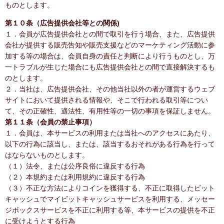
ものとします。
第１０条（広告提供会社等との関係)
１．会員が広告提供会社との間で取引を行う場合、また、広告提供
会社が提供する販売告知や販売支援などのマーケティング活動に参
加する等の場合は、会員自身の責任と判断により行うものとし、万
一トラブルが生じた場合にも広告提供会社との間で直接解決するも
のとします。
２．当社は、広告提供会社、その他当社以外の者が運営するウェブ
サイトにおいて提供される情報や、そこで行われる取引等につい
て、その正確性、適法性、有用性等の一切の事項を保証しません。
第１１条（会員の禁止事項）
１．会員は、本サービスの利用または当社へのアクセスにあたり、
以下の行為に該当し、または、該当するおそれがある行為を行って
はならないものとします。
（１）法令、または公序良俗に違反する行為
（２）本規約または利用規約に違反する行為
（３）不正な方法によりコインを獲得する、不正に取得したビット
キャッシュでマイビットキャッシュサービスを利用する、メッセー
ジボックスサービスを不正に利用する等、本サービスの提供を不正
に受けようとする行為