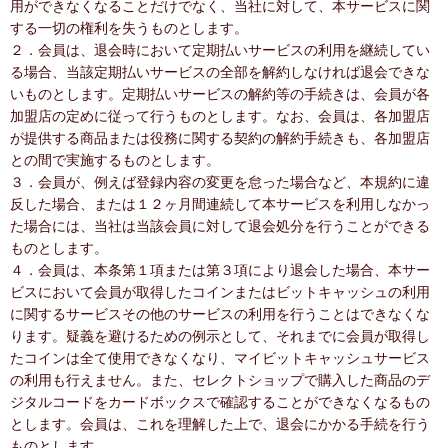
用ができなくなることだけでなく、当社に対して、本サービスに関
する一切の権利を失うものとします。
２．会員は、退会時において定期払いサービスの利用を継続してい
る場合、当該定期払いサービスの全部を解約しなければ退会できな
いものとします。定期払いサービスの解約等の手続きは、会員が各
加盟店の定めに従って行うものとします。なお、会員は、各加盟店
が提供する商品または役務に関する契約の解約手続きも、各加盟店
との間で実施するものとします。
３．会員が、例えば登録内容の変更を怠った場合など、本規約に違
反した場合、または１２ヶ月間連続して本サービスを利用しなかっ
た場合には、当社は当該会員に対して退会処分を行うことができる
ものとします。
４．会員は、本条第１項または第３項により退会した場合、本サー
ビスにおいて会員が取得したコインまたはビットキャッシュの利用
に関するサービスその他のサービスの利用を行うことはできなくな
ります。疑義を避けるための例示として、それまでに会員が取得し
たコインは全て使用できなくなり、マイビットキャッシュサービス
の利用も行えません。また、セレクトショップで購入した商品のデ
ジタルコードをカードボックスで確認することができなくなるもの
とします。会員は、これを理解した上で、退会にかかる手続を行う
ものとします。