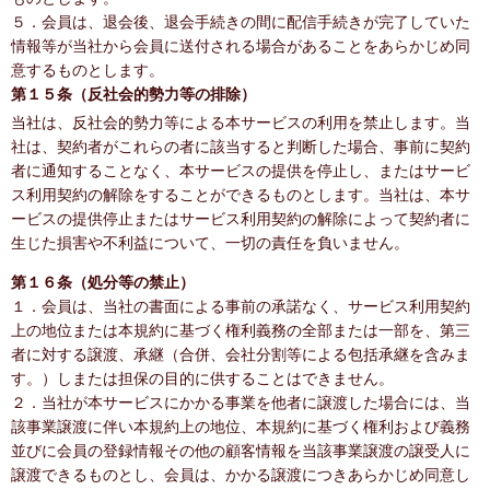
５．会員は、退会後、退会手続きの間に配信手続きが完了していた
情報等が当社から会員に送付される場合があることをあらかじめ同
意するものとします。
第１５条（反社会的勢力等の排除）
当社は、反社会的勢力等による本サービスの利用を禁止します。当
社は、契約者がこれらの者に該当すると判断した場合、事前に契約
者に通知することなく、本サービスの提供を停止し、またはサービ
ス利用契約の解除をすることができるものとします。当社は、本サ
ービスの提供停止またはサービス利用契約の解除によって契約者に
生じた損害や不利益について、一切の責任を負いません。
第１６条（処分等の禁止）
１．会員は、当社の書面による事前の承諾なく、サービス利用契約
上の地位または本規約に基づく権利義務の全部または一部を、第三
者に対する譲渡、承継（合併、会社分割等による包括承継を含みま
す。）しまたは担保の目的に供することはできません。
２．当社が本サービスにかかる事業を他者に譲渡した場合には、当
該事業譲渡に伴い本規約上の地位、本規約に基づく権利および義務
並びに会員の登録情報その他の顧客情報を当該事業譲渡の譲受人に
譲渡できるものとし、会員は、かかる譲渡につきあらかじめ同意し