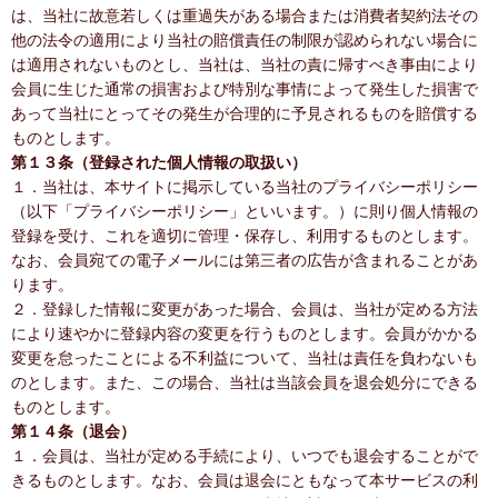
は、当社に故意若しくは重過失がある場合または消費者契約法その
他の法令の適用により当社の賠償責任の制限が認められない場合に
は適用されないものとし、当社は、当社の責に帰すべき事由により
会員に生じた通常の損害および特別な事情によって発生した損害で
あって当社にとってその発生が合理的に予見されるものを賠償する
ものとします。
第１３条（登録された個人情報の取扱い）
１．当社は、本サイトに掲示している当社のプライバシーポリシー
（以下「プライバシーポリシー」といいます。）に則り個人情報の
登録を受け、これを適切に管理・保存し、利用するものとします。
なお、会員宛ての電子メールには第三者の広告が含まれることがあ
ります。
２．登録した情報に変更があった場合、会員は、当社が定める方法
により速やかに登録内容の変更を行うものとします。会員がかかる
変更を怠ったことによる不利益について、当社は責任を負わないも
のとします。また、この場合、当社は当該会員を退会処分にできる
ものとします。
第１４条（退会）
１．会員は、当社が定める手続により、いつでも退会することがで
きるものとします。なお、会員は退会にともなって本サービスの利