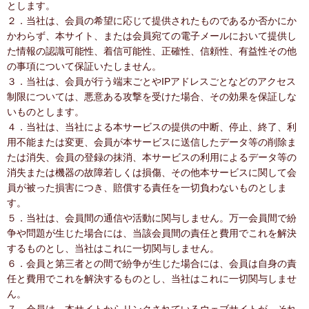
とします。
２．当社は、会員の希望に応じて提供されたものであるか否かにか
かわらず、本サイト、または会員宛ての電子メールにおいて提供し
た情報の認識可能性、着信可能性、正確性、信頼性、有益性その他
の事項について保証いたしません。
３．当社は、会員が行う端末ごとやIPアドレスごとなどのアクセス
制限については、悪意ある攻撃を受けた場合、その効果を保証しな
いものとします。
４．当社は、当社による本サービスの提供の中断、停止、終了、利
用不能または変更、会員が本サービスに送信したデータ等の削除ま
たは消失、会員の登録の抹消、本サービスの利用によるデータ等の
消失または機器の故障若しくは損傷、その他本サービスに関して会
員が被った損害につき、賠償する責任を一切負わないものとしま
す。
５．当社は、会員間の通信や活動に関与しません。万一会員間で紛
争や問題が生じた場合には、当該会員間の責任と費用でこれを解決
するものとし、当社はこれに一切関与しません。
６．会員と第三者との間で紛争が生じた場合には、会員は自身の責
任と費用でこれを解決するものとし、当社はこれに一切関与しませ
ん。