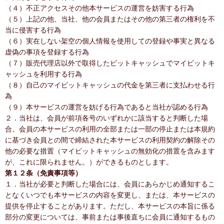
（４）不正アクセスその他本サービスの運営を妨害する行為
（５）上記の他、当社、他の会員またはその他の第三者の権利を不
当に侵害する行為
（６）実在しない架空の個人情報を使用しての登録や事実と異なる
虚偽の事項を登録する行為
（７）販売代理店以外で取得したビットキャッシュでマイビットキ
ャッシュを利用する行為
（８）自己のマイビットキャッシュの代金を第三者に支払わせる行
為
（９）本サービスの運営を妨げる行為であると当社が認める行為
２．当社は、会員が前項各号のいずれかに該当すると判断した場
合、会員の本サービスの利用の全部または一部の停止または本規約
に基づき会員との間で締結された本サービスの利用契約の解除その
他の必要な措置（マイビットキャッシュの無効化の措置を含みます
が、これに限られません。）ができるものとします。
第１２条（免責事項等）
１．当社が必要と判断した場合には、会員にあらかじめ通知するこ
となくいつでも本サービスの内容を変更し、または、本サービスの
提供を停止することがあります。ただし、本サービスの本旨に係る
部分の変更については、事前または事後直ちに会員に通知するもの