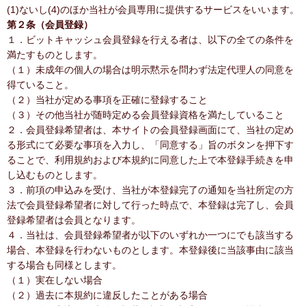
(1)ないし(4)のほか当社が会員専用に提供するサービスをいいます。
第２条（会員登録）
１．ビットキャッシュ会員登録を行える者は、以下の全ての条件を
満たすものとします。
（１）未成年の個人の場合は明示黙示を問わず法定代理人の同意を
得ていること。
（２）当社が定める事項を正確に登録すること
（３）その他当社が随時定める会員登録資格を満たしていること
２．会員登録希望者は、本サイトの会員登録画面にて、当社の定め
る形式にて必要な事項を入力し、「同意する」旨のボタンを押下す
ることで、利用規約および本規約に同意した上で本登録手続きを申
し込むものとします。
３．前項の申込みを受け、当社が本登録完了の通知を当社所定の方
法で会員登録希望者に対して行った時点で、本登録は完了し、会員
登録希望者は会員となります。
４．当社は、会員登録希望者が以下のいずれか一つにでも該当する
場合、本登録を行わないものとします。本登録後に当該事由に該当
する場合も同様とします。
（１）実在しない場合
（２）過去に本規約に違反したことがある場合