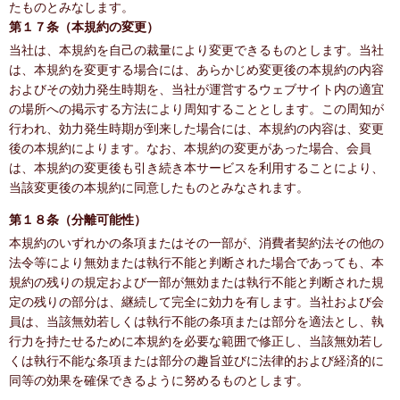
たものとみなします。
第１７条（本規約の変更）
当社は、本規約を自己の裁量により変更できるものとします。当社
は、本規約を変更する場合には、あらかじめ変更後の本規約の内容
およびその効力発生時期を、当社が運営するウェブサイト内の適宜
の場所への掲示する方法により周知することとします。この周知が
行われ、効力発生時期が到来した場合には、本規約の内容は、変更
後の本規約によります。なお、本規約の変更があった場合、会員
は、本規約の変更後も引き続き本サービスを利用することにより、
当該変更後の本規約に同意したものとみなされます。
第１８条（分離可能性）
本規約のいずれかの条項またはその一部が、消費者契約法その他の
法令等により無効または執行不能と判断された場合であっても、本
規約の残りの規定および一部が無効または執行不能と判断された規
定の残りの部分は、継続して完全に効力を有します。当社および会
員は、当該無効若しくは執行不能の条項または部分を適法とし、執
行力を持たせるために本規約を必要な範囲で修正し、当該無効若し
くは執行不能な条項または部分の趣旨並びに法律的および経済的に
同等の効果を確保できるように努めるものとします。