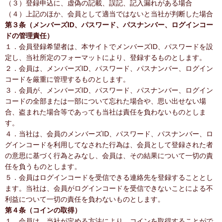
（３）登録申込に、虚偽の記載、誤記、記入漏れがある場合
（４）上記のほか、会員として適当ではないと当社が判断した場合
第３条（メンバーズID、パスワード、パスナンバー、ログインコー
ドの管理責任）
１．会員登録希望者は、本サイトでメンバーズID、パスワードを設
定し、当社所定のフォーマットにより、登録するものとします。
２．会員は、メンバーズID、パスワード、パスナンバー、ログイン
コードを厳重に管理するものとします。
３．会員が、メンバーズID、パスワード、パスナンバー、ログイン
コードの全部または一部について忘れた場合や、思い出せない場
合、盗まれた場合等であっても当社は責任を負わないものとしま
す。
４．当社は、会員のメンバーズID、パスワード、パスナンバー、ロ
グインコードを利用してなされた行為は、会員として登録された者
の意思に基づく行為とみなし、会員は、その結果について一切の責
任を負うものとします。
５．会員はログインコードを受信できる連絡先を登録することとし
ます。当社は、会員がログインコードを受信できないことによる不
利益について一切の責任を負わないものとします。
第４条（コインの取得）
１．会員は、当社が定める方法により、コインを取得することがで