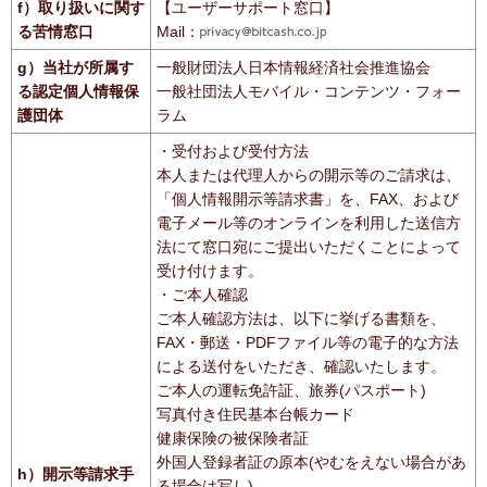
f）取り扱いに関す
【ユーザーサポート窓口】
る苦情窓口
Mail：
g）当社が所属す
一般財団法人日本情報経済社会推進協会
る認定個人情報保
一般社団法人モバイル・コンテンツ・フォー
護団体
ラム
・受付および受付方法
本人または代理人からの開示等のご請求は、
「個人情報開示等請求書」を、FAX、および
電子メール等のオンラインを利用した送信方
法にて窓口宛にご提出いただくことによって
受け付けます。
・ご本人確認
ご本人確認方法は、以下に挙げる書類を、
FAX・郵送・PDFファイル等の電子的な方法
による送付をいただき、確認いたします。
ご本人の運転免許証、旅券(パスポート)
写真付き住民基本台帳カード
健康保険の被保険者証
外国人登録者証の原本(やむをえない場合があ
h）開示等請求手
る場合は写し)