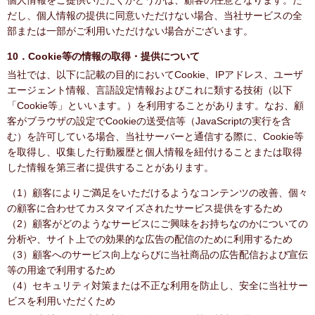
個人情報をご提供いただくかどうかは、顧客の任意となります。た
だし、個人情報の提供に同意いただけない場合、当社サービスの全
部または一部がご利用いただけない場合がございます。
10．Cookie等の情報の取得・提供について
当社では、以下に記載の目的においてCookie、IPアドレス、ユーザ
エージェント情報、言語設定情報およびこれに類する技術（以下
「Cookie等」といいます。）を利用することがあります。なお、顧
客がブラウザの設定でCookieの送受信等（JavaScriptの実行を含
む）を許可している場合、当社サーバーと通信する際に、Cookie等
を取得し、収集した行動履歴と個人情報を紐付けることまたは取得
した情報を第三者に提供することがあります。
（1）顧客によりご満足をいただけるようなコンテンツの改善、個々
の顧客に合わせてカスタマイズされたサービス提供をするため
（2）顧客がどのようなサービスにご興味をお持ちなのかについての
分析や、サイト上での効果的な広告の配信のために利用するため
（3）顧客へのサービス向上ならびに当社商品の広告配信および宣伝
等の用途で利用するため
（4）セキュリティ対策または不正な利用を防止し、安全に当社サー
ビスを利用いただくため