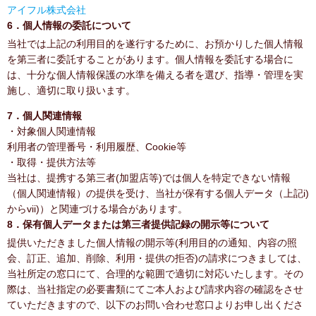
アイフル株式会社
6．個人情報の委託について
当社では上記の利用目的を遂行するために、お預かりした個人情報
を第三者に委託することがあります。個人情報を委託する場合に
は、十分な個人情報保護の水準を備える者を選び、指導・管理を実
施し、適切に取り扱います。
7．個人関連情報
・対象個人関連情報
利用者の管理番号・利用履歴、Cookie等
・取得・提供方法等
当社は、提携する第三者(加盟店等)では個人を特定できない情報
（個人関連情報）の提供を受け、当社が保有する個人データ（上記i)
からvii)）と関連づける場合があります。
8．保有個人データまたは第三者提供記録の開示等について
提供いただきました個人情報の開示等(利用目的の通知、内容の照
会、訂正、追加、削除、利用・提供の拒否)の請求につきましては、
当社所定の窓口にて、合理的な範囲で適切に対応いたします。その
際は、当社指定の必要書類にてご本人および請求内容の確認をさせ
ていただきますので、以下のお問い合わせ窓口よりお申し出くださ