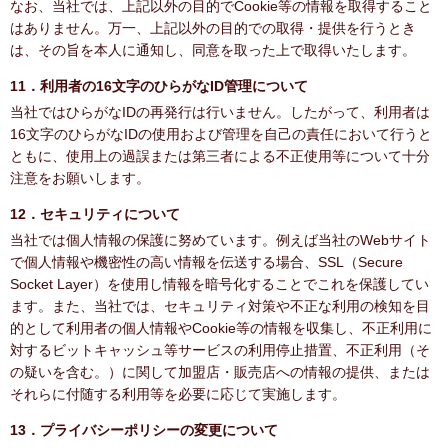
なお、当社では、上記以外の目的でCookie等の情報を取得すること
はありません。万一、上記以外の目的での取得・提供を行うとき
は、その旨を本人に通知し、同意を取った上で取得いたします。
11．利用者の16文字のひらがなID管理について
当社ではひらがなIDの再発行は行いません。したがって、利用者は
16文字のひらがなIDの使用および管理を自己の責任において行うと
ともに、使用上の過誤または第三者による不正使用等について十分
注意をお願いします。
12．セキュリティについて
当社では個人情報の保護に努めています。例えば当社のWebサイト
で個人情報や機密性の高い情報を伝送する場合、SSL（Secure
Socket Layer）を使用し情報を暗号化することでこれを保護してい
ます。また、当社では、セキュリティ対策や不正な利用の検知を目
的として利用者の個人情報やCookie等の情報を収集し、不正利用に
対するビットキャッシュ等サービスの利用停止措置、不正利用（そ
の疑いを含む。）に関して加盟店・販売店への情報の提供、または
それらに付随する利用等を必要に応じて実施します。
13．プライバシーポリシーの変更について