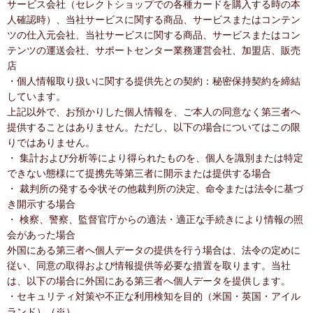
サービス会社（セレクトショップでの各種カードを購入する時の本
人確認時）、当社サービスに関する商品、サービスまたはコンテン
ツの仕入元会社、当社サービスに関する商品、サービスまたはコン
テンツの運送会社、サポートセンター業務運営会社、加盟店、販売
店
・個人情報取り扱いに関する提供先との契約：秘密保持契約を締結
しています。
上記以外で、お預かりした個人情報を、ご本人の同意なく第三者へ
提供することはありません。ただし、以下の場合についてはこの限
りではありません。
・ 集計および分析等により得られたものを、個人を識別または特定
できない態様にて提携先等第三者に開示または提供する場合
・ 裁判所の発する令状その他裁判所の決定、命令または法令に基づ
き開示する場合
・ 検察、警察、監督官庁からの適法・適正な手続きにより情報の照
会があった場合
外国にある第三者へ個人データの提供を行う場合は、法令の定めに
従い、同意の取得および情報提供等必要な措置を取ります。当社
は、以下の場合に外国にある第三者へ個人データを提供します。
・セキュリティ対策や不正な利用検知を目的（米国・英国・アイル
ランド）（※）