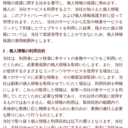
情報の保護に関する法令を遵守し、個人情報の保護に努めます。
個人が、当社サービスを利用する上で、当社が知りえた個人情報
は、このプライバシーポリシー、および個人情報保護方針に従って
管理されます。ただし、当社のサービスから広告や検索サービスを
リンクして到達したウェブサイトを利用した結果、残された個人情
報については、当社で直接管理することができないため、個人情報
保護の適用範囲外とします。
2．個人情報の利用目的
当社は、利用者により快適に本サイトの各種サービスをご利用いた
だくために、必要最低限の個人情報を取得いたします。また、当社
が提供するさまざまなコンテンツやサービスを使用する場合には、
個々のサービスに必要な情報を、その都度追加取得いたします。当
社は顧客の個人情報を取得させていただく場合は、利用目的を明確
にします。これらの取得した情報は、顧客へ当社の各サービスを利
用していただくために必要な情報であり、それ以外の用途に使用す
るものではありません。個人情報の利用は、取得目的の範囲内で、
具体的な業務に応じ権限を与えられた者のみが、業務の遂行上必要
な限りにおいて行うものとします。
当社で取り扱う個人情報と利用目的は以下の通りとなります。当社
は、当社のサービスをより良いものにするために、安全に当社サー