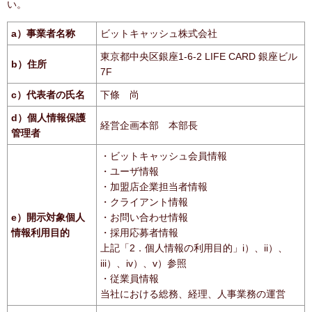
い。
a）事業者名称
ビットキャッシュ株式会社
東京都中央区銀座1-6-2 LIFE CARD 銀座ビル
b）住所
7F
c）代表者の氏名
下條 尚
d）個人情報保護
経営企画本部 本部長
管理者
・ビットキャッシュ会員情報
・ユーザ情報
・加盟店企業担当者情報
・クライアント情報
e）開示対象個人
・お問い合わせ情報
情報利用目的
・採用応募者情報
上記「2．個人情報の利用目的」i）、ii）、
iii）、iv）、v）参照
・従業員情報
当社における総務、経理、人事業務の運営