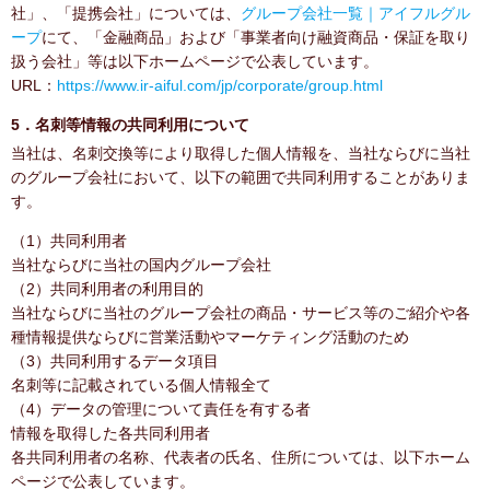
社」、「提携会社」については、
グループ会社一覧｜アイフルグル
ープ
にて、「金融商品」および「事業者向け融資商品・保証を取り
扱う会社」等は以下ホームページで公表しています。
URL：
https://www.ir-aiful.com/jp/corporate/group.html
5．名刺等情報の共同利用について
当社は、名刺交換等により取得した個人情報を、当社ならびに当社
のグループ会社において、以下の範囲で共同利用することがありま
す。
（1）共同利用者
当社ならびに当社の国内グループ会社
（2）共同利用者の利用目的
当社ならびに当社のグループ会社の商品・サービス等のご紹介や各
種情報提供ならびに営業活動やマーケティング活動のため
（3）共同利用するデータ項目
名刺等に記載されている個人情報全て
（4）データの管理について責任を有する者
情報を取得した各共同利用者
各共同利用者の名称、代表者の氏名、住所については、以下ホーム
ページで公表しています。