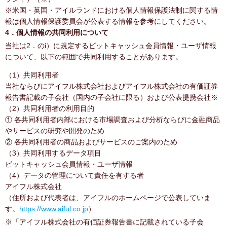
※米国・英国・アイルランドにおける個人情報保護法制に関する情
報は個人情報保護委員会が公表する情報を参考にしてください。
4．個人情報の共同利用について
当社は2．のi）に規定するビットキャッシュ会員情報・ユーザ情報
について、以下の範囲で共同利用することがあります。
（1）共同利用者
当社ならびにアイフル株式会社およびアイフル株式会社の有価証券
報告書記載の子会社（国内の子会社に限る）および公表提携会社※
（2）共同利用者の利用目的
① 各共同利用者内部における市場調査および分析ならびに金融商品
やサービスの研究や開発のため
② 各共同利用者の商品およびサービスのご案内のため
（3）共同利用するデータ項目
ビットキャッシュ会員情報・ユーザ情報
（4）データの管理について責任を有する者
アイフル株式会社
（住所および代表者は、アイフルのホームページで公表していま
す。
https://www.aiful.co.jp
）
※「アイフル株式会社の有価証券報告書に記載されている子会