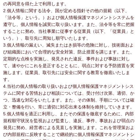
の再同意を得た上で利用します。
2.個人情報に関する法令、国が定める指針その他の規範（以下、
「法令等」という。）および個人情報保護マネジメントシステムを
遵守し、個人情報を誠実に取り扱います。また、法令等を常に把握
することに努め、当社事業に従事する従業員（以下、「従業員」と
いう。）、取引先に周知し順守いたします。
3.個人情報の漏えい、滅失またはき損等の危険に対し、技術面およ
び組織面において合理的な安全対策、防止措置を講じます。また、
定期的な点検を実施し、発見された違反、事件および事故に対し
て、速やかにこれを是正するとともに、弱点に対する予防措置を実
施します。従業員、取引先には安全に関する教育を徹底いたしま
す。
4.当社の個人情報の取り扱いおよび個人情報保護マネジメントシス
テムに関する苦情および相談については、受け付け次第、適切、か
つ、迅速な対応をいたします。また、その体制、手順については確
立・整備を行い、常に適切に対応出来る体制を維持していきます。
5.個人情報を適正に利用し、またその保護を徹底するために、内部
規程順守状況を監視および監査し、違反、事件、事故および弱点の
発見に努め、経営者による見直しを実施します。これを管理策およ
び内部規程に反映することで継続的に個人情報保護マネジメントシ