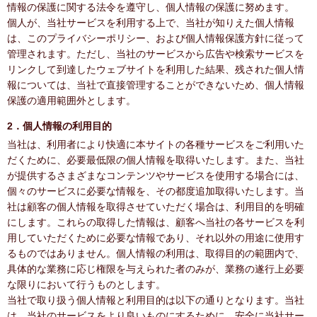
情報の保護に関する法令を遵守し、個人情報の保護に努めます。
個人が、当社サービスを利用する上で、当社が知りえた個人情報
は、このプライバシーポリシー、および個人情報保護方針に従って
管理されます。ただし、当社のサービスから広告や検索サービスを
リンクして到達したウェブサイトを利用した結果、残された個人情
報については、当社で直接管理することができないため、個人情報
保護の適用範囲外とします。
2．個人情報の利用目的
当社は、利用者により快適に本サイトの各種サービスをご利用いた
だくために、必要最低限の個人情報を取得いたします。また、当社
が提供するさまざまなコンテンツやサービスを使用する場合には、
個々のサービスに必要な情報を、その都度追加取得いたします。当
社は顧客の個人情報を取得させていただく場合は、利用目的を明確
にします。これらの取得した情報は、顧客へ当社の各サービスを利
用していただくために必要な情報であり、それ以外の用途に使用す
るものではありません。個人情報の利用は、取得目的の範囲内で、
具体的な業務に応じ権限を与えられた者のみが、業務の遂行上必要
な限りにおいて行うものとします。
当社で取り扱う個人情報と利用目的は以下の通りとなります。当社
は、当社のサービスをより良いものにするために、安全に当社サー