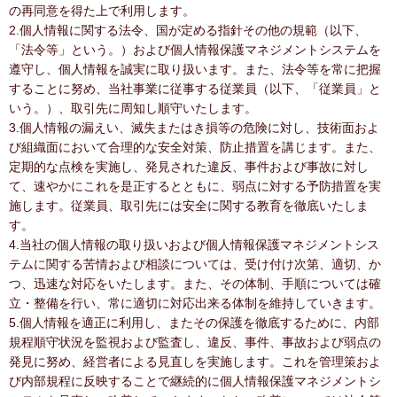
の再同意を得た上で利用します。
2.個人情報に関する法令、国が定める指針その他の規範（以下、
「法令等」という。）および個人情報保護マネジメントシステムを
遵守し、個人情報を誠実に取り扱います。また、法令等を常に把握
することに努め、当社事業に従事する従業員（以下、「従業員」と
いう。）、取引先に周知し順守いたします。
3.個人情報の漏えい、滅失またはき損等の危険に対し、技術面およ
び組織面において合理的な安全対策、防止措置を講じます。また、
定期的な点検を実施し、発見された違反、事件および事故に対し
て、速やかにこれを是正するとともに、弱点に対する予防措置を実
施します。従業員、取引先には安全に関する教育を徹底いたしま
す。
4.当社の個人情報の取り扱いおよび個人情報保護マネジメントシス
テムに関する苦情および相談については、受け付け次第、適切、か
つ、迅速な対応をいたします。また、その体制、手順については確
立・整備を行い、常に適切に対応出来る体制を維持していきます。
5.個人情報を適正に利用し、またその保護を徹底するために、内部
規程順守状況を監視および監査し、違反、事件、事故および弱点の
発見に努め、経営者による見直しを実施します。これを管理策およ
び内部規程に反映することで継続的に個人情報保護マネジメントシ