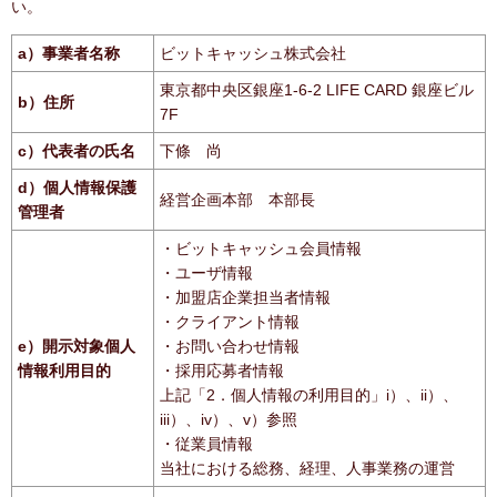
い。
a）事業者名称
ビットキャッシュ株式会社
東京都中央区銀座1-6-2 LIFE CARD 銀座ビル
b）住所
7F
c）代表者の氏名
下條 尚
d）個人情報保護
経営企画本部 本部長
管理者
・ビットキャッシュ会員情報
・ユーザ情報
・加盟店企業担当者情報
・クライアント情報
e）開示対象個人
・お問い合わせ情報
情報利用目的
・採用応募者情報
上記「2．個人情報の利用目的」i）、ii）、
iii）、iv）、v）参照
・従業員情報
当社における総務、経理、人事業務の運営