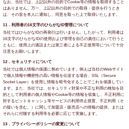
なお、当社では、上記以外の目的でCookie等の情報を取得すること
はありません。万一、上記以外の目的での取得・提供を行うとき
は、その旨を本人に通知し、同意を取った上で取得いたします。
11．利用者の16文字のひらがなID管理について
当社ではひらがなIDの再発行は行いません。したがって、利用者は
16文字のひらがなIDの使用および管理を自己の責任において行うと
ともに、使用上の過誤または第三者による不正使用等について十分
注意をお願いします。
12．セキュリティについて
当社では個人情報の保護に努めています。例えば当社のWebサイト
で個人情報や機密性の高い情報を伝送する場合、SSL（Secure
Socket Layer）を使用し情報を暗号化することでこれを保護してい
ます。また、当社では、セキュリティ対策や不正な利用の検知を目
的として利用者の個人情報やCookie等の情報を収集し、不正利用に
対するビットキャッシュ等サービスの利用停止措置、不正利用（そ
の疑いを含む。）に関して加盟店・販売店への情報の提供、または
それらに付随する利用等を必要に応じて実施します。
13．プライバシーポリシーの変更について