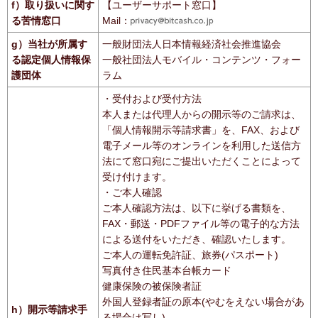
f）取り扱いに関す
【ユーザーサポート窓口】
る苦情窓口
Mail：
g）当社が所属す
一般財団法人日本情報経済社会推進協会
る認定個人情報保
一般社団法人モバイル・コンテンツ・フォー
護団体
ラム
・受付および受付方法
本人または代理人からの開示等のご請求は、
「個人情報開示等請求書」を、FAX、および
電子メール等のオンラインを利用した送信方
法にて窓口宛にご提出いただくことによって
受け付けます。
・ご本人確認
ご本人確認方法は、以下に挙げる書類を、
FAX・郵送・PDFファイル等の電子的な方法
による送付をいただき、確認いたします。
ご本人の運転免許証、旅券(パスポート)
写真付き住民基本台帳カード
健康保険の被保険者証
外国人登録者証の原本(やむをえない場合があ
h）開示等請求手
る場合は写し)