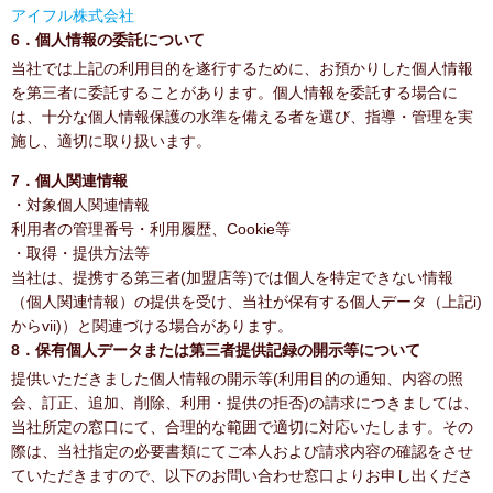
アイフル株式会社
6．個人情報の委託について
当社では上記の利用目的を遂行するために、お預かりした個人情報
を第三者に委託することがあります。個人情報を委託する場合に
は、十分な個人情報保護の水準を備える者を選び、指導・管理を実
施し、適切に取り扱います。
7．個人関連情報
・対象個人関連情報
利用者の管理番号・利用履歴、Cookie等
・取得・提供方法等
当社は、提携する第三者(加盟店等)では個人を特定できない情報
（個人関連情報）の提供を受け、当社が保有する個人データ（上記i)
からvii)）と関連づける場合があります。
8．保有個人データまたは第三者提供記録の開示等について
提供いただきました個人情報の開示等(利用目的の通知、内容の照
会、訂正、追加、削除、利用・提供の拒否)の請求につきましては、
当社所定の窓口にて、合理的な範囲で適切に対応いたします。その
際は、当社指定の必要書類にてご本人および請求内容の確認をさせ
ていただきますので、以下のお問い合わせ窓口よりお申し出くださ