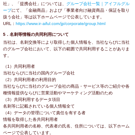
社」、「提携会社」については、
グループ会社一覧｜アイフルグル
ープ
にて、「金融商品」および「事業者向け融資商品・保証を取り
扱う会社」等は以下ホームページで公表しています。
URL：
https://www.ir-aiful.com/jp/corporate/group.html
5．名刺等情報の共同利用について
当社は、名刺交換等により取得した個人情報を、当社ならびに当社
のグループ会社において、以下の範囲で共同利用することがありま
す。
（1）共同利用者
当社ならびに当社の国内グループ会社
（2）共同利用者の利用目的
当社ならびに当社のグループ会社の商品・サービス等のご紹介や各
種情報提供ならびに営業活動やマーケティング活動のため
（3）共同利用するデータ項目
名刺等に記載されている個人情報全て
（4）データの管理について責任を有する者
情報を取得した各共同利用者
各共同利用者の名称、代表者の氏名、住所については、以下ホーム
ページで公表しています。