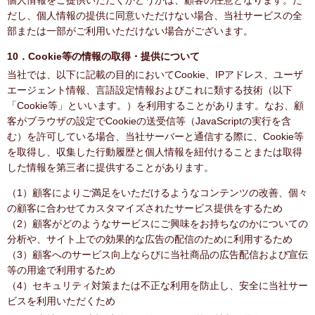
個人情報をご提供いただくかどうかは、顧客の任意となります。た
だし、個人情報の提供に同意いただけない場合、当社サービスの全
部または一部がご利用いただけない場合がございます。
10．Cookie等の情報の取得・提供について
当社では、以下に記載の目的においてCookie、IPアドレス、ユーザ
エージェント情報、言語設定情報およびこれに類する技術（以下
「Cookie等」といいます。）を利用することがあります。なお、顧
客がブラウザの設定でCookieの送受信等（JavaScriptの実行を含
む）を許可している場合、当社サーバーと通信する際に、Cookie等
を取得し、収集した行動履歴と個人情報を紐付けることまたは取得
した情報を第三者に提供することがあります。
（1）顧客によりご満足をいただけるようなコンテンツの改善、個々
の顧客に合わせてカスタマイズされたサービス提供をするため
（2）顧客がどのようなサービスにご興味をお持ちなのかについての
分析や、サイト上での効果的な広告の配信のために利用するため
（3）顧客へのサービス向上ならびに当社商品の広告配信および宣伝
等の用途で利用するため
（4）セキュリティ対策または不正な利用を防止し、安全に当社サー
ビスを利用いただくため