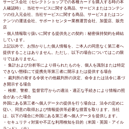
サービス会社（セレクトショップでの各種カードを購入する時の本
人確認時）、当社サービスに関する商品、サービスまたはコンテン
ツの仕入元会社、当社サービスに関する商品、サービスまたはコン
テンツの運送会社、サポートセンター業務運営会社、加盟店、販売
店
・個人情報取り扱いに関する提供先との契約：秘密保持契約を締結
しています。
上記以外で、お預かりした個人情報を、ご本人の同意なく第三者へ
提供することはありません。ただし、以下の場合についてはこの限
りではありません。
・ 集計および分析等により得られたものを、個人を識別または特定
できない態様にて提携先等第三者に開示または提供する場合
・ 裁判所の発する令状その他裁判所の決定、命令または法令に基づ
き開示する場合
・ 検察、警察、監督官庁からの適法・適正な手続きにより情報の照
会があった場合
外国にある第三者へ個人データの提供を行う場合は、法令の定めに
従い、同意の取得および情報提供等必要な措置を取ります。当社
は、以下の場合に外国にある第三者へ個人データを提供します。
・セキュリティ対策や不正な利用検知を目的（米国・英国・アイル
ランド）（※）