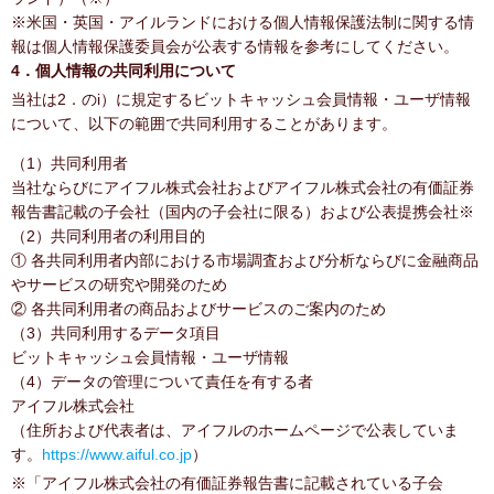
※米国・英国・アイルランドにおける個人情報保護法制に関する情
報は個人情報保護委員会が公表する情報を参考にしてください。
4．個人情報の共同利用について
当社は2．のi）に規定するビットキャッシュ会員情報・ユーザ情報
について、以下の範囲で共同利用することがあります。
（1）共同利用者
当社ならびにアイフル株式会社およびアイフル株式会社の有価証券
報告書記載の子会社（国内の子会社に限る）および公表提携会社※
（2）共同利用者の利用目的
① 各共同利用者内部における市場調査および分析ならびに金融商品
やサービスの研究や開発のため
② 各共同利用者の商品およびサービスのご案内のため
（3）共同利用するデータ項目
ビットキャッシュ会員情報・ユーザ情報
（4）データの管理について責任を有する者
アイフル株式会社
（住所および代表者は、アイフルのホームページで公表していま
す。
https://www.aiful.co.jp
）
※「アイフル株式会社の有価証券報告書に記載されている子会