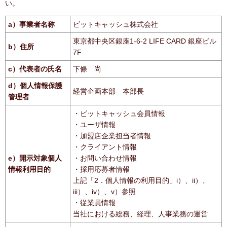
い。
a）事業者名称
ビットキャッシュ株式会社
東京都中央区銀座1-6-2 LIFE CARD 銀座ビル
b）住所
7F
c）代表者の氏名
下條 尚
d）個人情報保護
経営企画本部 本部長
管理者
・ビットキャッシュ会員情報
・ユーザ情報
・加盟店企業担当者情報
・クライアント情報
e）開示対象個人
・お問い合わせ情報
情報利用目的
・採用応募者情報
上記「2．個人情報の利用目的」i）、ii）、
iii）、iv）、v）参照
・従業員情報
当社における総務、経理、人事業務の運営