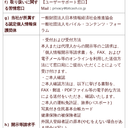
f）取り扱いに関す
【ユーザーサポート窓口】
る苦情窓口
Mail：
g）当社が所属す
一般財団法人日本情報経済社会推進協会
る認定個人情報保
一般社団法人モバイル・コンテンツ・フォー
護団体
ラム
・受付および受付方法
本人または代理人からの開示等のご請求は、
「個人情報開示等請求書」を、FAX、および
電子メール等のオンラインを利用した送信方
法にて窓口宛にご提出いただくことによって
受け付けます。
・ご本人確認
ご本人確認方法は、以下に挙げる書類を、
FAX・郵送・PDFファイル等の電子的な方法
による送付をいただき、確認いたします。
ご本人の運転免許証、旅券(パスポート)
写真付き住民基本台帳カード
健康保険の被保険者証
外国人登録者証の原本(やむをえない場合があ
h）開示等請求手
る場合は写し)