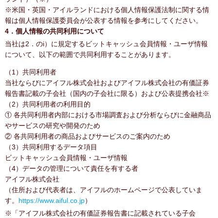
※米国・英国・アイルランドにおける個人情報保護法制に関する情
報は個人情報保護委員会が公表する情報を参考にしてください。
4．個人情報の共同利用について
当社は2．のi）に規定するビットキャッシュ会員情報・ユーザ情報
について、以下の範囲で共同利用することがあります。
（1）共同利用者
当社ならびにアイフル株式会社およびアイフル株式会社の有価証券
報告書記載の子会社（国内の子会社に限る）および公表提携会社※
（2）共同利用者の利用目的
① 各共同利用者内部における市場調査および分析ならびに金融商品
やサービスの研究や開発のため
② 各共同利用者の商品およびサービスのご案内のため
（3）共同利用するデータ項目
ビットキャッシュ会員情報・ユーザ情報
（4）データの管理について責任を有する者
アイフル株式会社
（住所および代表者は、アイフルのホームページで公表していま
す。
https://www.aiful.co.jp
）
※「アイフル株式会社の有価証券報告書に記載されている子会