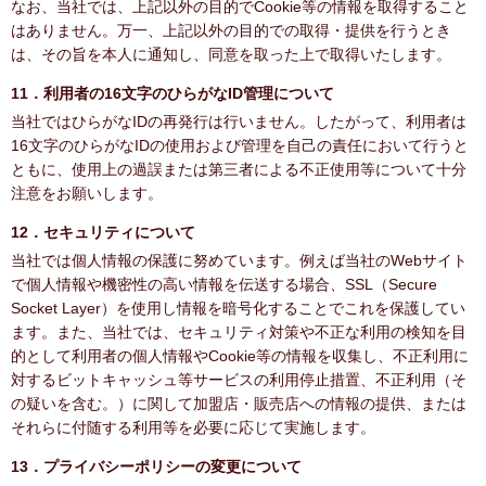
なお、当社では、上記以外の目的でCookie等の情報を取得すること
はありません。万一、上記以外の目的での取得・提供を行うとき
は、その旨を本人に通知し、同意を取った上で取得いたします。
11．利用者の16文字のひらがなID管理について
当社ではひらがなIDの再発行は行いません。したがって、利用者は
16文字のひらがなIDの使用および管理を自己の責任において行うと
ともに、使用上の過誤または第三者による不正使用等について十分
注意をお願いします。
12．セキュリティについて
当社では個人情報の保護に努めています。例えば当社のWebサイト
で個人情報や機密性の高い情報を伝送する場合、SSL（Secure
Socket Layer）を使用し情報を暗号化することでこれを保護してい
ます。また、当社では、セキュリティ対策や不正な利用の検知を目
的として利用者の個人情報やCookie等の情報を収集し、不正利用に
対するビットキャッシュ等サービスの利用停止措置、不正利用（そ
の疑いを含む。）に関して加盟店・販売店への情報の提供、または
それらに付随する利用等を必要に応じて実施します。
13．プライバシーポリシーの変更について