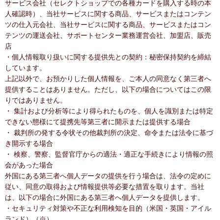
サービス会社（セレクトショップでの各種カードを購入する時の本
人確認時）、当社サービスに関する商品、サービスまたはコンテン
ツの仕入元会社、当社サービスに関する商品、サービスまたはコン
テンツの運送会社、サポートセンター業務運営会社、加盟店、販売
店
・個人情報取り扱いに関する提供先との契約：秘密保持契約を締結
しています。
上記以外で、お預かりした個人情報を、ご本人の同意なく第三者へ
提供することはありません。ただし、以下の場合についてはこの限
りではありません。
・ 集計および分析等により得られたものを、個人を識別または特定
できない態様にて提携先等第三者に開示または提供する場合
・ 裁判所の発する令状その他裁判所の決定、命令または法令に基づ
き開示する場合
・ 検察、警察、監督官庁からの適法・適正な手続きにより情報の照
会があった場合
外国にある第三者へ個人データの提供を行う場合は、法令の定めに
従い、同意の取得および情報提供等必要な措置を取ります。当社
は、以下の場合に外国にある第三者へ個人データを提供します。
・セキュリティ対策や不正な利用検知を目的（米国・英国・アイル
ランド）（※）