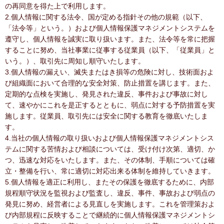
の再同意を得た上で利用します。
2.個人情報に関する法令、国が定める指針その他の規範（以下、
「法令等」という。）および個人情報保護マネジメントシステムを
遵守し、個人情報を誠実に取り扱います。また、法令等を常に把握
することに努め、当社事業に従事する従業員（以下、「従業員」と
いう。）、取引先に周知し順守いたします。
3.個人情報の漏えい、滅失またはき損等の危険に対し、技術面およ
び組織面において合理的な安全対策、防止措置を講じます。また、
定期的な点検を実施し、発見された違反、事件および事故に対し
て、速やかにこれを是正するとともに、弱点に対する予防措置を実
施します。従業員、取引先には安全に関する教育を徹底いたしま
す。
4.当社の個人情報の取り扱いおよび個人情報保護マネジメントシス
テムに関する苦情および相談については、受け付け次第、適切、か
つ、迅速な対応をいたします。また、その体制、手順については確
立・整備を行い、常に適切に対応出来る体制を維持していきます。
5.個人情報を適正に利用し、またその保護を徹底するために、内部
規程順守状況を監視および監査し、違反、事件、事故および弱点の
発見に努め、経営者による見直しを実施します。これを管理策およ
び内部規程に反映することで継続的に個人情報保護マネジメントシ