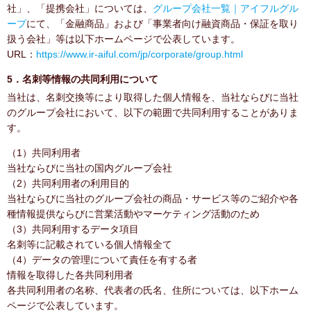
社」、「提携会社」については、
グループ会社一覧｜アイフルグル
ープ
にて、「金融商品」および「事業者向け融資商品・保証を取り
扱う会社」等は以下ホームページで公表しています。
URL：
https://www.ir-aiful.com/jp/corporate/group.html
5．名刺等情報の共同利用について
当社は、名刺交換等により取得した個人情報を、当社ならびに当社
のグループ会社において、以下の範囲で共同利用することがありま
す。
（1）共同利用者
当社ならびに当社の国内グループ会社
（2）共同利用者の利用目的
当社ならびに当社のグループ会社の商品・サービス等のご紹介や各
種情報提供ならびに営業活動やマーケティング活動のため
（3）共同利用するデータ項目
名刺等に記載されている個人情報全て
（4）データの管理について責任を有する者
情報を取得した各共同利用者
各共同利用者の名称、代表者の氏名、住所については、以下ホーム
ページで公表しています。