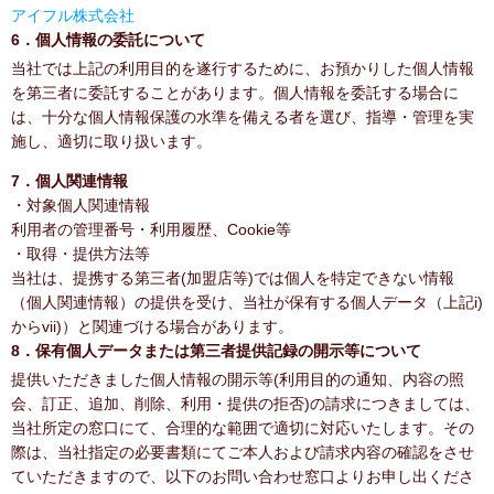
アイフル株式会社
6．個人情報の委託について
当社では上記の利用目的を遂行するために、お預かりした個人情報
を第三者に委託することがあります。個人情報を委託する場合に
は、十分な個人情報保護の水準を備える者を選び、指導・管理を実
施し、適切に取り扱います。
7．個人関連情報
・対象個人関連情報
利用者の管理番号・利用履歴、Cookie等
・取得・提供方法等
当社は、提携する第三者(加盟店等)では個人を特定できない情報
（個人関連情報）の提供を受け、当社が保有する個人データ（上記i)
からvii)）と関連づける場合があります。
8．保有個人データまたは第三者提供記録の開示等について
提供いただきました個人情報の開示等(利用目的の通知、内容の照
会、訂正、追加、削除、利用・提供の拒否)の請求につきましては、
当社所定の窓口にて、合理的な範囲で適切に対応いたします。その
際は、当社指定の必要書類にてご本人および請求内容の確認をさせ
ていただきますので、以下のお問い合わせ窓口よりお申し出くださ