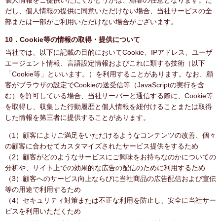
個人情報をご提供いただくかどうかは、顧客の任意となります。た
だし、個人情報の提供に同意いただけない場合、当社サービスの全
部または一部がご利用いただけない場合がございます。
10．Cookie等の情報の取得・提供について
当社では、以下に記載の目的においてCookie、IPアドレス、ユーザ
エージェント情報、言語設定情報およびこれに類する技術（以下
「Cookie等」といいます。）を利用することがあります。なお、顧
客がブラウザの設定でCookieの送受信等（JavaScriptの実行を含
む）を許可している場合、当社サーバーと通信する際に、Cookie等
を取得し、収集した行動履歴と個人情報を紐付けることまたは取得
した情報を第三者に提供することがあります。
（1）顧客によりご満足をいただけるようなコンテンツの改善、個々
の顧客に合わせてカスタマイズされたサービス提供をするため
（2）顧客がどのようなサービスにご興味をお持ちなのかについての
分析や、サイト上での効果的な広告の配信のために利用するため
（3）顧客へのサービス向上ならびに当社商品の広告配信および宣伝
等の用途で利用するため
（4）セキュリティ対策または不正な利用を防止し、安全に当社サー
ビスを利用いただくため