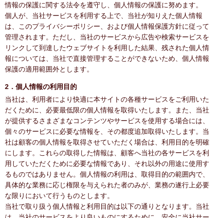
情報の保護に関する法令を遵守し、個人情報の保護に努めます。
個人が、当社サービスを利用する上で、当社が知りえた個人情報
は、このプライバシーポリシー、および個人情報保護方針に従って
管理されます。ただし、当社のサービスから広告や検索サービスを
リンクして到達したウェブサイトを利用した結果、残された個人情
報については、当社で直接管理することができないため、個人情報
保護の適用範囲外とします。
2．個人情報の利用目的
当社は、利用者により快適に本サイトの各種サービスをご利用いた
だくために、必要最低限の個人情報を取得いたします。また、当社
が提供するさまざまなコンテンツやサービスを使用する場合には、
個々のサービスに必要な情報を、その都度追加取得いたします。当
社は顧客の個人情報を取得させていただく場合は、利用目的を明確
にします。これらの取得した情報は、顧客へ当社の各サービスを利
用していただくために必要な情報であり、それ以外の用途に使用す
るものではありません。個人情報の利用は、取得目的の範囲内で、
具体的な業務に応じ権限を与えられた者のみが、業務の遂行上必要
な限りにおいて行うものとします。
当社で取り扱う個人情報と利用目的は以下の通りとなります。当社
は、当社のサービスをより良いものにするために、安全に当社サー