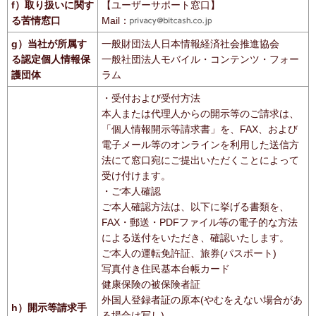
f）取り扱いに関す
【ユーザーサポート窓口】
る苦情窓口
Mail：
g）当社が所属す
一般財団法人日本情報経済社会推進協会
る認定個人情報保
一般社団法人モバイル・コンテンツ・フォー
護団体
ラム
・受付および受付方法
本人または代理人からの開示等のご請求は、
「個人情報開示等請求書」を、FAX、および
電子メール等のオンラインを利用した送信方
法にて窓口宛にご提出いただくことによって
受け付けます。
・ご本人確認
ご本人確認方法は、以下に挙げる書類を、
FAX・郵送・PDFファイル等の電子的な方法
による送付をいただき、確認いたします。
ご本人の運転免許証、旅券(パスポート)
写真付き住民基本台帳カード
健康保険の被保険者証
外国人登録者証の原本(やむをえない場合があ
h）開示等請求手
る場合は写し)