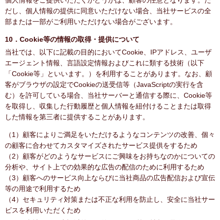
個人情報をご提供いただくかどうかは、顧客の任意となります。た
だし、個人情報の提供に同意いただけない場合、当社サービスの全
部または一部がご利用いただけない場合がございます。
10．Cookie等の情報の取得・提供について
当社では、以下に記載の目的においてCookie、IPアドレス、ユーザ
エージェント情報、言語設定情報およびこれに類する技術（以下
「Cookie等」といいます。）を利用することがあります。なお、顧
客がブラウザの設定でCookieの送受信等（JavaScriptの実行を含
む）を許可している場合、当社サーバーと通信する際に、Cookie等
を取得し、収集した行動履歴と個人情報を紐付けることまたは取得
した情報を第三者に提供することがあります。
（1）顧客によりご満足をいただけるようなコンテンツの改善、個々
の顧客に合わせてカスタマイズされたサービス提供をするため
（2）顧客がどのようなサービスにご興味をお持ちなのかについての
分析や、サイト上での効果的な広告の配信のために利用するため
（3）顧客へのサービス向上ならびに当社商品の広告配信および宣伝
等の用途で利用するため
（4）セキュリティ対策または不正な利用を防止し、安全に当社サー
ビスを利用いただくため