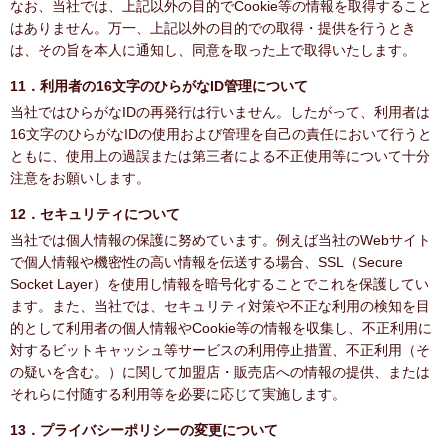
なお、当社では、上記以外の目的でCookie等の情報を取得すること
はありません。万一、上記以外の目的での取得・提供を行うとき
は、その旨を本人に通知し、同意を取った上で取得いたします。
11．利用者の16文字のひらがなID管理について
当社ではひらがなIDの再発行は行いません。したがって、利用者は
16文字のひらがなIDの使用および管理を自己の責任において行うと
ともに、使用上の過誤または第三者による不正使用等について十分
注意をお願いします。
12．セキュリティについて
当社では個人情報の保護に努めています。例えば当社のWebサイト
で個人情報や機密性の高い情報を伝送する場合、SSL（Secure
Socket Layer）を使用し情報を暗号化することでこれを保護してい
ます。また、当社では、セキュリティ対策や不正な利用の検知を目
的として利用者の個人情報やCookie等の情報を収集し、不正利用に
対するビットキャッシュ等サービスの利用停止措置、不正利用（そ
の疑いを含む。）に関して加盟店・販売店への情報の提供、または
それらに付随する利用等を必要に応じて実施します。
13．プライバシーポリシーの変更について