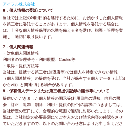
アイフル株式会社
6．個人情報の委託について
当社では上記の利用目的を遂行するために、お預かりした個人情報
を第三者に委託することがあります。個人情報を委託する場合に
は、十分な個人情報保護の水準を備える者を選び、指導・管理を実
施し、適切に取り扱います。
7．個人関連情報
・対象個人関連情報
利用者の管理番号・利用履歴、Cookie等
・取得・提供方法等
当社は、提携する第三者(加盟店等)では個人を特定できない情報
（個人関連情報）の提供を受け、当社が保有する個人データ（上記i)
からvii)）と関連づける場合があります。
8．保有個人データまたは第三者提供記録の開示等について
提供いただきました個人情報の開示等(利用目的の通知、内容の照
会、訂正、追加、削除、利用・提供の拒否)の請求につきましては、
当社所定の窓口にて、合理的な範囲で適切に対応いたします。その
際は、当社指定の必要書類にてご本人および請求内容の確認をさせ
ていただきますので、以下のお問い合わせ窓口よりお申し出くださ