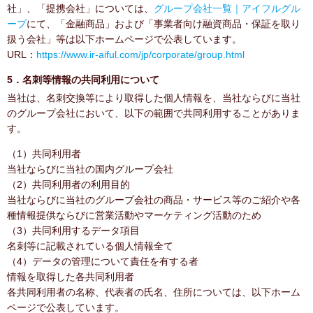
社」、「提携会社」については、
グループ会社一覧｜アイフルグル
ープ
にて、「金融商品」および「事業者向け融資商品・保証を取り
扱う会社」等は以下ホームページで公表しています。
URL：
https://www.ir-aiful.com/jp/corporate/group.html
5．名刺等情報の共同利用について
当社は、名刺交換等により取得した個人情報を、当社ならびに当社
のグループ会社において、以下の範囲で共同利用することがありま
す。
（1）共同利用者
当社ならびに当社の国内グループ会社
（2）共同利用者の利用目的
当社ならびに当社のグループ会社の商品・サービス等のご紹介や各
種情報提供ならびに営業活動やマーケティング活動のため
（3）共同利用するデータ項目
名刺等に記載されている個人情報全て
（4）データの管理について責任を有する者
情報を取得した各共同利用者
各共同利用者の名称、代表者の氏名、住所については、以下ホーム
ページで公表しています。