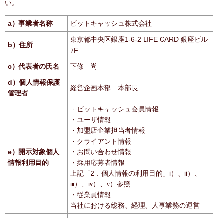
い。
a）事業者名称
ビットキャッシュ株式会社
東京都中央区銀座1-6-2 LIFE CARD 銀座ビル
b）住所
7F
c）代表者の氏名
下條 尚
d）個人情報保護
経営企画本部 本部長
管理者
・ビットキャッシュ会員情報
・ユーザ情報
・加盟店企業担当者情報
・クライアント情報
e）開示対象個人
・お問い合わせ情報
情報利用目的
・採用応募者情報
上記「2．個人情報の利用目的」i）、ii）、
iii）、iv）、v）参照
・従業員情報
当社における総務、経理、人事業務の運営