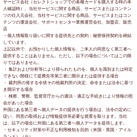
サービス会社（セレクトショップでの各種カードを購入する時の本
人確認時）、当社サービスに関する商品、サービスまたはコンテン
ツの仕入元会社、当社サービスに関する商品、サービスまたはコン
テンツの運送会社、サポートセンター業務運営会社、加盟店、販売
店
・個人情報取り扱いに関する提供先との契約：秘密保持契約を締結
しています。
上記以外で、お預かりした個人情報を、ご本人の同意なく第三者へ
提供することはありません。ただし、以下の場合についてはこの限
りではありません。
・ 集計および分析等により得られたものを、個人を識別または特定
できない態様にて提携先等第三者に開示または提供する場合
・ 裁判所の発する令状その他裁判所の決定、命令または法令に基づ
き開示する場合
・ 検察、警察、監督官庁からの適法・適正な手続きにより情報の照
会があった場合
外国にある第三者へ個人データの提供を行う場合は、法令の定めに
従い、同意の取得および情報提供等必要な措置を取ります。当社
は、以下の場合に外国にある第三者へ個人データを提供します。
・セキュリティ対策や不正な利用検知を目的（米国・英国・アイル
ランド）（※）