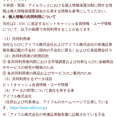
※米国・英国・アイルランドにおける個人情報保護法制に関する情
報は個人情報保護委員会が公表する情報を参考にしてください。
4．個人情報の共同利用について
当社は2．のi）に規定するビットキャッシュ会員情報・ユーザ情報
について、以下の範囲で共同利用することがあります。
（1）共同利用者
当社ならびにアイフル株式会社およびアイフル株式会社の有価証券
報告書記載の子会社（国内の子会社に限る）および公表提携会社※
（2）共同利用者の利用目的
① 各共同利用者内部における市場調査および分析ならびに金融商品
やサービスの研究や開発のため
② 各共同利用者の商品およびサービスのご案内のため
（3）共同利用するデータ項目
ビットキャッシュ会員情報・ユーザ情報
（4）データの管理について責任を有する者
アイフル株式会社
（住所および代表者は、アイフルのホームページで公表していま
す。
https://www.aiful.co.jp
）
※「アイフル株式会社の有価証券報告書に記載されている子会