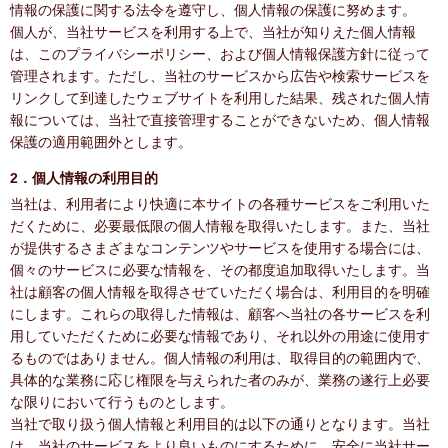
情報の保護に関する法令を遵守し、個人情報の保護に努めます。
個人が、当社サービスを利用する上で、当社が知りえた個人情報
は、このプライバシーポリシー、および個人情報保護方針に従って
管理されます。ただし、当社のサービスから広告や検索サービスを
リンクして到達したウェブサイトを利用した結果、残された個人情
報については、当社で直接管理することができないため、個人情報
保護の適用範囲外とします。
2．個人情報の利用目的
当社は、利用者により快適に本サイトの各種サービスをご利用いた
だくために、必要最低限の個人情報を取得いたします。また、当社
が提供するさまざまなコンテンツやサービスを使用する場合には、
個々のサービスに必要な情報を、その都度追加取得いたします。当
社は顧客の個人情報を取得させていただく場合は、利用目的を明確
にします。これらの取得した情報は、顧客へ当社の各サービスを利
用していただくために必要な情報であり、それ以外の用途に使用す
るものではありません。個人情報の利用は、取得目的の範囲内で、
具体的な業務に応じ権限を与えられた者のみが、業務の遂行上必要
な限りにおいて行うものとします。
当社で取り扱う個人情報と利用目的は以下の通りとなります。当社
は、当社のサービスをより良いものにするために、安全に当社サー