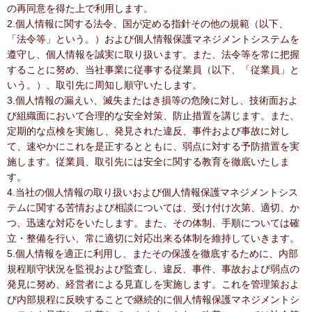
の再同意を得た上で利用します。
2.個人情報に関する法令、国が定める指針その他の規範（以下、
「法令等」という。）および個人情報保護マネジメントシステムを
遵守し、個人情報を誠実に取り扱います。また、法令等を常に把握
することに努め、当社事業に従事する従業員（以下、「従業員」と
いう。）、取引先に周知し順守いたします。
3.個人情報の漏えい、滅失またはき損等の危険に対し、技術面およ
び組織面において合理的な安全対策、防止措置を講じます。また、
定期的な点検を実施し、発見された違反、事件および事故に対し
て、速やかにこれを是正するとともに、弱点に対する予防措置を実
施します。従業員、取引先には安全に関する教育を徹底いたしま
す。
4.当社の個人情報の取り扱いおよび個人情報保護マネジメントシス
テムに関する苦情および相談については、受け付け次第、適切、か
つ、迅速な対応をいたします。また、その体制、手順については確
立・整備を行い、常に適切に対応出来る体制を維持していきます。
5.個人情報を適正に利用し、またその保護を徹底するために、内部
規程順守状況を監視および監査し、違反、事件、事故および弱点の
発見に努め、経営者による見直しを実施します。これを管理策およ
び内部規程に反映することで継続的に個人情報保護マネジメントシ