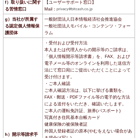
f）取り扱いに関す
【ユーザーサポート窓口】
る苦情窓口
Mail：
g）当社が所属す
一般財団法人日本情報経済社会推進協会
る認定個人情報保
一般社団法人モバイル・コンテンツ・フォー
護団体
ラム
・受付および受付方法
本人または代理人からの開示等のご請求は、
「個人情報開示等請求書」を、FAX、および
電子メール等のオンラインを利用した送信方
法にて窓口宛にご提出いただくことによって
受け付けます。
・ご本人確認
ご本人確認方法は、以下に挙げる書類を、
FAX・郵送・PDFファイル等の電子的な方法
による送付をいただき、確認いたします。
ご本人の運転免許証、旅券(パスポート)
写真付き住民基本台帳カード
健康保険の被保険者証
外国人登録者証の原本(やむをえない場合があ
h）開示等請求手
る場合は写し)