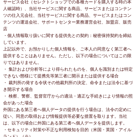
サービス会社（セレクトショップでの各種カードを購入する時の本
人確認時）、当社サービスに関する商品、サービスまたはコンテン
ツの仕入元会社、当社サービスに関する商品、サービスまたはコン
テンツの運送会社、サポートセンター業務運営会社、加盟店、販売
店
・個人情報取り扱いに関する提供先との契約：秘密保持契約を締結
しています。
上記以外で、お預かりした個人情報を、ご本人の同意なく第三者へ
提供することはありません。ただし、以下の場合についてはこの限
りではありません。
・ 集計および分析等により得られたものを、個人を識別または特定
できない態様にて提携先等第三者に開示または提供する場合
・ 裁判所の発する令状その他裁判所の決定、命令または法令に基づ
き開示する場合
・ 検察、警察、監督官庁からの適法・適正な手続きにより情報の照
会があった場合
外国にある第三者へ個人データの提供を行う場合は、法令の定めに
従い、同意の取得および情報提供等必要な措置を取ります。当社
は、以下の場合に外国にある第三者へ個人データを提供します。
・セキュリティ対策や不正な利用検知を目的（米国・英国・アイル
ランド）（※）