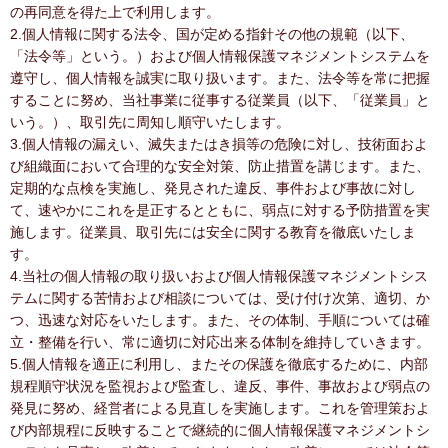
の再同意を得た上で利用します。
2.個人情報に関する法令、国が定める指針その他の規範（以下、
「法令等」という。）および個人情報保護マネジメントシステムを
遵守し、個人情報を誠実に取り扱います。また、法令等を常に把握
することに努め、当社事業に従事する従業員（以下、「従業員」と
いう。）、取引先に周知し順守いたします。
3.個人情報の漏えい、滅失またはき損等の危険に対し、技術面およ
び組織面において合理的な安全対策、防止措置を講じます。また、
定期的な点検を実施し、発見された違反、事件および事故に対し
て、速やかにこれを是正するとともに、弱点に対する予防措置を実
施します。従業員、取引先には安全に関する教育を徹底いたしま
す。
4.当社の個人情報の取り扱いおよび個人情報保護マネジメントシス
テムに関する苦情および相談については、受け付け次第、適切、か
つ、迅速な対応をいたします。また、その体制、手順については確
立・整備を行い、常に適切に対応出来る体制を維持していきます。
5.個人情報を適正に利用し、またその保護を徹底するために、内部
規程順守状況を監視および監査し、違反、事件、事故および弱点の
発見に努め、経営者による見直しを実施します。これを管理策およ
び内部規程に反映することで継続的に個人情報保護マネジメントシ