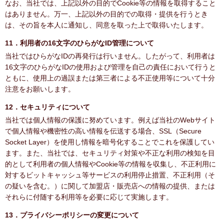
なお、当社では、上記以外の目的でCookie等の情報を取得すること
はありません。万一、上記以外の目的での取得・提供を行うとき
は、その旨を本人に通知し、同意を取った上で取得いたします。
11．利用者の16文字のひらがなID管理について
当社ではひらがなIDの再発行は行いません。したがって、利用者は
16文字のひらがなIDの使用および管理を自己の責任において行うと
ともに、使用上の過誤または第三者による不正使用等について十分
注意をお願いします。
12．セキュリティについて
当社では個人情報の保護に努めています。例えば当社のWebサイト
で個人情報や機密性の高い情報を伝送する場合、SSL（Secure
Socket Layer）を使用し情報を暗号化することでこれを保護してい
ます。また、当社では、セキュリティ対策や不正な利用の検知を目
的として利用者の個人情報やCookie等の情報を収集し、不正利用に
対するビットキャッシュ等サービスの利用停止措置、不正利用（そ
の疑いを含む。）に関して加盟店・販売店への情報の提供、または
それらに付随する利用等を必要に応じて実施します。
13．プライバシーポリシーの変更について