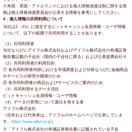
※米国・英国・アイルランドにおける個人情報保護法制に関する情
報は個人情報保護委員会が公表する情報を参考にしてください。
4．個人情報の共同利用について
当社は2．のi）に規定するビットキャッシュ会員情報・ユーザ情報
について、以下の範囲で共同利用することがあります。
（1）共同利用者
当社ならびにアイフル株式会社およびアイフル株式会社の有価証券
報告書記載の子会社（国内の子会社に限る）および公表提携会社※
（2）共同利用者の利用目的
① 各共同利用者内部における市場調査および分析ならびに金融商品
やサービスの研究や開発のため
② 各共同利用者の商品およびサービスのご案内のため
（3）共同利用するデータ項目
ビットキャッシュ会員情報・ユーザ情報
（4）データの管理について責任を有する者
アイフル株式会社
（住所および代表者は、アイフルのホームページで公表していま
す。
https://www.aiful.co.jp
）
※「アイフル株式会社の有価証券報告書に記載されている子会