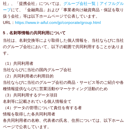
社」、「提携会社」については、
グループ会社一覧｜アイフルグル
ープ
にて、「金融商品」および「事業者向け融資商品・保証を取り
扱う会社」等は以下ホームページで公表しています。
URL：
https://www.ir-aiful.com/jp/corporate/group.html
5．名刺等情報の共同利用について
当社は、名刺交換等により取得した個人情報を、当社ならびに当社
のグループ会社において、以下の範囲で共同利用することがありま
す。
（1）共同利用者
当社ならびに当社の国内グループ会社
（2）共同利用者の利用目的
当社ならびに当社のグループ会社の商品・サービス等のご紹介や各
種情報提供ならびに営業活動やマーケティング活動のため
（3）共同利用するデータ項目
名刺等に記載されている個人情報全て
（4）データの管理について責任を有する者
情報を取得した各共同利用者
各共同利用者の名称、代表者の氏名、住所については、以下ホーム
ページで公表しています。