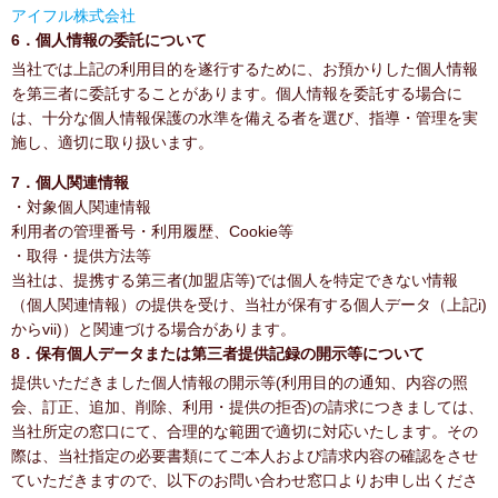
アイフル株式会社
6．個人情報の委託について
当社では上記の利用目的を遂行するために、お預かりした個人情報
を第三者に委託することがあります。個人情報を委託する場合に
は、十分な個人情報保護の水準を備える者を選び、指導・管理を実
施し、適切に取り扱います。
7．個人関連情報
・対象個人関連情報
利用者の管理番号・利用履歴、Cookie等
・取得・提供方法等
当社は、提携する第三者(加盟店等)では個人を特定できない情報
（個人関連情報）の提供を受け、当社が保有する個人データ（上記i)
からvii)）と関連づける場合があります。
8．保有個人データまたは第三者提供記録の開示等について
提供いただきました個人情報の開示等(利用目的の通知、内容の照
会、訂正、追加、削除、利用・提供の拒否)の請求につきましては、
当社所定の窓口にて、合理的な範囲で適切に対応いたします。その
際は、当社指定の必要書類にてご本人および請求内容の確認をさせ
ていただきますので、以下のお問い合わせ窓口よりお申し出くださ