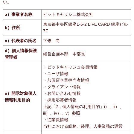
い。
a）事業者名称
ビットキャッシュ株式会社
東京都中央区銀座1-6-2 LIFE CARD 銀座ビル
b）住所
7F
c）代表者の氏名
下條 尚
d）個人情報保護
経営企画本部 本部長
管理者
・ビットキャッシュ会員情報
・ユーザ情報
・加盟店企業担当者情報
・クライアント情報
e）開示対象個人
・お問い合わせ情報
情報利用目的
・採用応募者情報
上記「2．個人情報の利用目的」i）、ii）、
iii）、iv）、v）参照
・従業員情報
当社における総務、経理、人事業務の運営