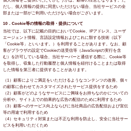
個人情報をご提供いただくかどうかは、顧客の任意となります。た
だし、個人情報の提供に同意いただけない場合、当社サービスの全
部または一部がご利用いただけない場合がございます。
10．Cookie等の情報の取得・提供について
当社では、以下に記載の目的においてCookie、IPアドレス、ユーザ
エージェント情報、言語設定情報およびこれに類する技術（以下
「Cookie等」といいます。）を利用することがあります。なお、顧
客がブラウザの設定でCookieの送受信等（JavaScriptの実行を含
む）を許可している場合、当社サーバーと通信する際に、Cookie等
を取得し、収集した行動履歴と個人情報を紐付けることまたは取得
した情報を第三者に提供することがあります。
（1）顧客によりご満足をいただけるようなコンテンツの改善、個々
の顧客に合わせてカスタマイズされたサービス提供をするため
（2）顧客がどのようなサービスにご興味をお持ちなのかについての
分析や、サイト上での効果的な広告の配信のために利用するため
（3）顧客へのサービス向上ならびに当社商品の広告配信および宣伝
等の用途で利用するため
（4）セキュリティ対策または不正な利用を防止し、安全に当社サー
ビスを利用いただくため