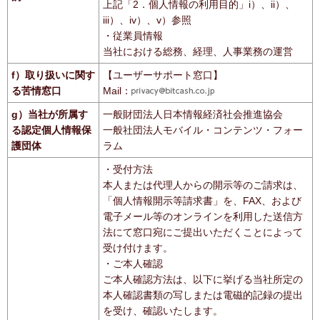
上記「2．個人情報の利用目的」i）、ii）、
iii）、iv）、v）参照
・従業員情報
当社における総務、経理、人事業務の運営
f）取り扱いに関す
【ユーザーサポート窓口】
る苦情窓口
Mail：
g）当社が所属す
一般財団法人日本情報経済社会推進協会
る認定個人情報保
一般社団法人モバイル・コンテンツ・フォー
護団体
ラム
・受付方法
本人または代理人からの開示等のご請求は、
「個人情報開示等請求書」を、FAX、および
電子メール等のオンラインを利用した送信方
法にて窓口宛にご提出いただくことによって
受け付けます。
・ご本人確認
ご本人確認方法は、以下に挙げる当社所定の
本人確認書類の写しまたは電磁的記録の提出
を受け、確認いたします。