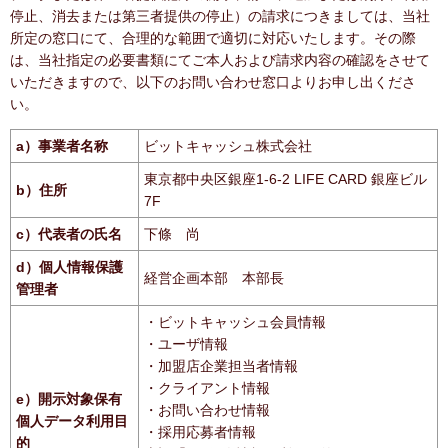
停止、消去または第三者提供の停止）の請求につきましては、当社
所定の窓口にて、合理的な範囲で適切に対応いたします。その際
は、当社指定の必要書類にてご本人および請求内容の確認をさせて
いただきますので、以下のお問い合わせ窓口よりお申し出くださ
い。
a）事業者名称
ビットキャッシュ株式会社
東京都中央区銀座1-6-2 LIFE CARD 銀座ビル
b）住所
7F
c）代表者の氏名
下條 尚
d）個人情報保護
経営企画本部 本部長
管理者
・ビットキャッシュ会員情報
・ユーザ情報
・加盟店企業担当者情報
・クライアント情報
e）開示対象保有
・お問い合わせ情報
個人データ利用目
・採用応募者情報
的