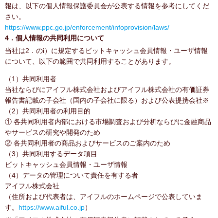
報は、以下の個人情報保護委員会が公表する情報を参考にしてくだ
さい。
https://www.ppc.go.jp/enforcement/infoprovision/laws/
4．個人情報の共同利用について
当社は2．のi）に規定するビットキャッシュ会員情報・ユーザ情報
について、以下の範囲で共同利用することがあります。
（1）共同利用者
当社ならびにアイフル株式会社およびアイフル株式会社の有価証券
報告書記載の子会社（国内の子会社に限る）および公表提携会社※
（2）共同利用者の利用目的
① 各共同利用者内部における市場調査および分析ならびに金融商品
やサービスの研究や開発のため
② 各共同利用者の商品およびサービスのご案内のため
（3）共同利用するデータ項目
ビットキャッシュ会員情報・ユーザ情報
（4）データの管理について責任を有する者
アイフル株式会社
（住所および代表者は、アイフルのホームページで公表していま
す。
https://www.aiful.co.jp
）