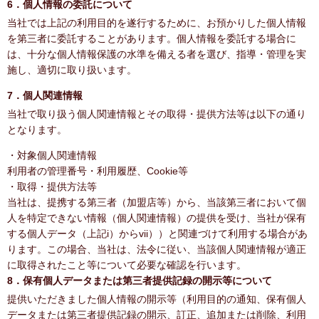
6．個人情報の委託について
当社では上記の利用目的を遂行するために、お預かりした個人情報
を第三者に委託することがあります。個人情報を委託する場合に
は、十分な個人情報保護の水準を備える者を選び、指導・管理を実
施し、適切に取り扱います。
7．個人関連情報
当社で取り扱う個人関連情報とその取得・提供方法等は以下の通り
となります。
・対象個人関連情報
利用者の管理番号・利用履歴、Cookie等
・取得・提供方法等
当社は、提携する第三者（加盟店等）から、当該第三者において個
人を特定できない情報（個人関連情報）の提供を受け、当社が保有
する個人データ（上記i）からvii））と関連づけて利用する場合があ
ります。この場合、当社は、法令に従い、当該個人関連情報が適正
に取得されたこと等について必要な確認を行います。
8．保有個人データまたは第三者提供記録の開示等について
提供いただきました個人情報の開示等（利用目的の通知、保有個人
データまたは第三者提供記録の開示、訂正、追加または削除、利用