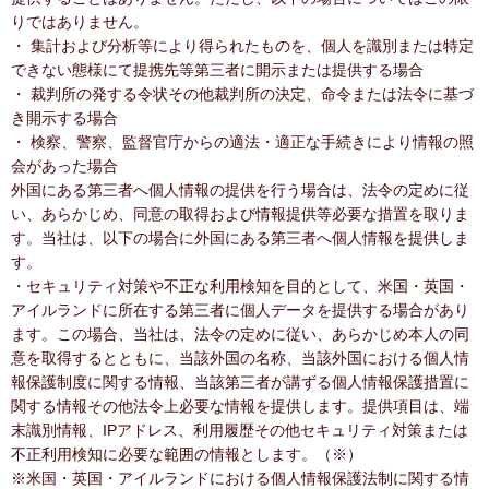
りではありません。
・ 集計および分析等により得られたものを、個人を識別または特定
できない態様にて提携先等第三者に開示または提供する場合
・ 裁判所の発する令状その他裁判所の決定、命令または法令に基づ
き開示する場合
・ 検察、警察、監督官庁からの適法・適正な手続きにより情報の照
会があった場合
外国にある第三者へ個人情報の提供を行う場合は、法令の定めに従
い、あらかじめ、同意の取得および情報提供等必要な措置を取りま
す。当社は、以下の場合に外国にある第三者へ個人情報を提供しま
す。
・セキュリティ対策や不正な利用検知を目的として、米国・英国・
アイルランドに所在する第三者に個人データを提供する場合があり
ます。この場合、当社は、法令の定めに従い、あらかじめ本人の同
意を取得するとともに、当該外国の名称、当該外国における個人情
報保護制度に関する情報、当該第三者が講ずる個人情報保護措置に
関する情報その他法令上必要な情報を提供します。提供項目は、端
末識別情報、IPアドレス、利用履歴その他セキュリティ対策または
不正利用検知に必要な範囲の情報とします。（※）
※米国・英国・アイルランドにおける個人情報保護法制に関する情