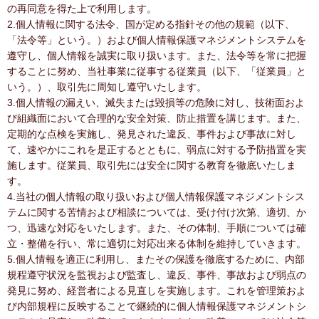
の再同意を得た上で利用します。
2.個人情報に関する法令、国が定める指針その他の規範（以下、
「法令等」という。）および個人情報保護マネジメントシステムを
遵守し、個人情報を誠実に取り扱います。また、法令等を常に把握
することに努め、当社事業に従事する従業員（以下、「従業員」と
いう。）、取引先に周知し遵守いたします。
3.個人情報の漏えい、滅失または毀損等の危険に対し、技術面およ
び組織面において合理的な安全対策、防止措置を講じます。また、
定期的な点検を実施し、発見された違反、事件および事故に対し
て、速やかにこれを是正するとともに、弱点に対する予防措置を実
施します。従業員、取引先には安全に関する教育を徹底いたしま
す。
4.当社の個人情報の取り扱いおよび個人情報保護マネジメントシス
テムに関する苦情および相談については、受け付け次第、適切、か
つ、迅速な対応をいたします。また、その体制、手順については確
立・整備を行い、常に適切に対応出来る体制を維持していきます。
5.個人情報を適正に利用し、またその保護を徹底するために、内部
規程遵守状況を監視および監査し、違反、事件、事故および弱点の
発見に努め、経営者による見直しを実施します。これを管理策およ
び内部規程に反映することで継続的に個人情報保護マネジメントシ