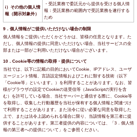
・受託業務で委託元から提供を受ける個人情
i）その他の個人情
報：受託業務の範囲内で受託業務を遂行する
報（開示対象外）
ため
9．個人情報がご提供いただけない場合の制限
個人情報をご提供いただくかどうかは、皆様の任意となります。た
だし、個人情報の提供に同意いただけない場合、当社サービスの全
部または一部がご利用いただけない場合がございます。
10．Cookie等の情報の取得・提供について
当社では、以下に記載の目的においてCookie、IPアドレス、ユーザ
エージェント情報、言語設定情報およびこれに類する技術（以下
「Cookie等」といいます。）を利用することがあります。なお、皆
様がブラウザの設定でCookieの送受信等（JavaScriptの実行を含
む）を許可している場合、当社サーバーと通信する際に、Cookie等
を取得し、収集した行動履歴を当社が保有する個人情報と関連づけ
て利用することがあります。また法令に従い必要な同意を取得した
上で、または法令上認められる場合に限り、当該情報を第三者に提
供することがあります。第三者提供の内容については、「3．個人情
報の第三者への提供について」をご参照ください。