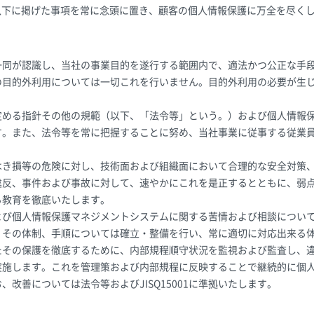
以下に掲げた事項を常に念頭に置き、顧客の個人情報保護に万全を尽く
一同が認識し、当社の事業目的を遂行する範囲内で、適法かつ公正な手
の目的外利用については一切これを行いません。目的外利用の必要が生
定める指針その他の規範（以下、「法令等」という。）および個人情報
す。また、法令等を常に把握することに努め、当社事業に従事する従業
。
はき損等の危険に対し、技術面および組織面において合理的な安全対策
違反、事件および事故に対して、速やかにこれを是正するとともに、弱
る教育を徹底いたします。
よび個人情報保護マネジメントシステムに関する苦情および相談につい
、その体制、手順については確立・整備を行い、常に適切に対応出来る
たその保護を徹底するために、内部規程順守状況を監視および監査し、
実施します。これを管理策および内部規程に反映することで継続的に個
改善については法令等およびJISQ15001に準拠いたします。