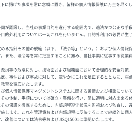
以下に掲げた事項を常に念頭に置き、皆様の個人情報保護に万全を尽く
一同が認識し、当社の事業目的を遂行する範囲内で、適法かつ公正な手
の目的外利用については一切これを行いません。目的外利用の必要が生
定める指針その他の規範（以下、「法令等」という。）および個人情報
す。また、法令等を常に把握することに努め、当社事業に従事する従業
。
は毀損等の危険に対し、技術面および組織面において合理的な安全対策
違反、事件および事故に対して、速やかにこれを是正するとともに、弱
る教育を徹底いたします。
よび個人情報保護マネジメントシステムに関する苦情および相談につい
、その体制、手順については確立・整備を行い、常に適切に対応出来る
たその保護を徹底するために、内部規程遵守状況を監視および監査し、
実施します。これを管理策および内部規程に反映することで継続的に個
改善については法令等およびJISQ15001に準拠いたします。