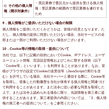
・受託業務で委託元から提供を受ける個人情
i）その他の個人情
報：受託業務の範囲内で受託業務を遂行する
報（開示対象外）
ため
9．個人情報がご提供いただけない場合の制限
個人情報をご提供いただくかどうかは、皆様の任意となります。た
だし、個人情報の提供に同意いただけない場合、当社サービスの全
部または一部がご利用いただけない場合がございます。
10．Cookie等の情報の取得・提供について
当社では、以下に記載の目的においてCookie、IPアドレス、ユーザ
エージェント情報、言語設定情報およびこれに類する技術（以下
「Cookie等」といいます。）を利用することがあります。なお、皆
様がブラウザの設定でCookieの送受信等（JavaScriptの実行を含
む）を許可している場合、当社サーバーと通信する際に、Cookie等
を取得し、収集した行動履歴を当社が保有する個人情報と関連づけ
て利用することがあります。また法令に従い必要な同意を取得した
上で、または法令上認められる場合に限り、当該情報を第三者に提
供することがあります。第三者提供の内容については、「3．個人情
報の第三者への提供について」をご参照ください。