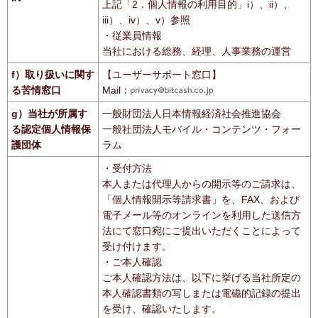
上記「2．個人情報の利用目的」i）、ii）、
iii）、iv）、v）参照
・従業員情報
当社における総務、経理、人事業務の運営
f）取り扱いに関す
【ユーザーサポート窓口】
る苦情窓口
Mail：
g）当社が所属す
一般財団法人日本情報経済社会推進協会
る認定個人情報保
一般社団法人モバイル・コンテンツ・フォー
護団体
ラム
・受付方法
本人または代理人からの開示等のご請求は、
「個人情報開示等請求書」を、FAX、および
電子メール等のオンラインを利用した送信方
法にて窓口宛にご提出いただくことによって
受け付けます。
・ご本人確認
ご本人確認方法は、以下に挙げる当社所定の
本人確認書類の写しまたは電磁的記録の提出
を受け、確認いたします。