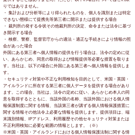
りではありません。
・ 集計および分析等により得られたものを、個人を識別または特定
できない態様にて提携先等第三者に開示または提供する場合
・ 裁判所の発する令状その他裁判所の決定、命令または法令に基づ
き開示する場合
・ 検察、警察、監督官庁からの適法・適正な手続きにより情報の照
会があった場合
外国にある第三者へ個人情報の提供を行う場合は、法令の定めに従
い、あらかじめ、同意の取得および情報提供等必要な措置を取りま
す。当社は、以下の場合に外国にある第三者へ個人情報を提供しま
す。
・セキュリティ対策や不正な利用検知を目的として、米国・英国・
アイルランドに所在する第三者に個人データを提供する場合があり
ます。この場合、当社は、法令の定めに従い、あらかじめ本人の同
意を取得するとともに、当該外国の名称、当該外国における個人情
報保護制度に関する情報、当該第三者が講ずる個人情報保護措置に
関する情報その他法令上必要な情報を提供します。提供項目は、端
末識別情報、IPアドレス、利用履歴その他セキュリティ対策または
不正利用検知に必要な範囲の情報とします。（※）
※米国・英国・アイルランドにおける個人情報保護法制に関する情