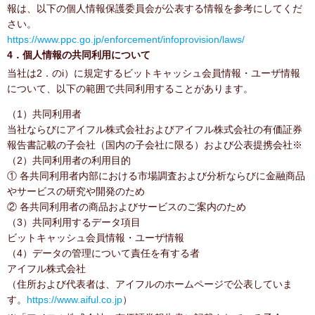
報は、以下の個人情報保護委員会が公表する情報を参考にしてくだ
さい。
https://www.ppc.go.jp/enforcement/infoprovision/laws/
4．個人情報の共同利用について
当社は2．のi）に規定するビットキャッシュ会員情報・ユーザ情報
について、以下の範囲で共同利用することがあります。
（1）共同利用者
当社ならびにアイフル株式会社およびアイフル株式会社の有価証券
報告書記載の子会社（国内の子会社に限る）および公表提携会社※
（2）共同利用者の利用目的
① 各共同利用者内部における市場調査および分析ならびに金融商品
やサービスの研究や開発のため
② 各共同利用者の商品およびサービスのご案内のため
（3）共同利用するデータ項目
ビットキャッシュ会員情報・ユーザ情報
（4）データの管理について責任を有する者
アイフル株式会社
（住所および代表者は、アイフルのホームページで公表していま
す。
https://www.aiful.co.jp
）