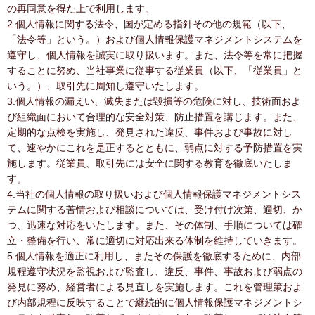
の再同意を得た上で利用します。
2.個人情報に関する法令、国が定める指針その他の規範（以下、
「法令等」という。）および個人情報保護マネジメントシステムを
遵守し、個人情報を誠実に取り扱います。また、法令等を常に把握
することに努め、当社事業に従事する従業員（以下、「従業員」と
いう。）、取引先に周知し遵守いたします。
3.個人情報の漏えい、滅失または毀損等の危険に対し、技術面およ
び組織面において合理的な安全対策、防止措置を講じます。また、
定期的な点検を実施し、発見された違反、事件および事故に対し
て、速やかにこれを是正するとともに、弱点に対する予防措置を実
施します。従業員、取引先には安全に関する教育を徹底いたしま
す。
4.当社の個人情報の取り扱いおよび個人情報保護マネジメントシス
テムに関する苦情および相談については、受け付け次第、適切、か
つ、迅速な対応をいたします。また、その体制、手順については確
立・整備を行い、常に適切に対応出来る体制を維持していきます。
5.個人情報を適正に利用し、またその保護を徹底するために、内部
規程遵守状況を監視および監査し、違反、事件、事故および弱点の
発見に努め、経営者による見直しを実施します。これを管理策およ
び内部規程に反映することで継続的に個人情報保護マネジメントシ