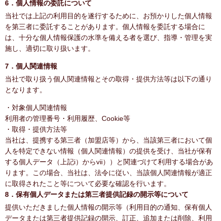
6．個人情報の委託について
当社では上記の利用目的を遂行するために、お預かりした個人情報
を第三者に委託することがあります。個人情報を委託する場合に
は、十分な個人情報保護の水準を備える者を選び、指導・管理を実
施し、適切に取り扱います。
7．個人関連情報
当社で取り扱う個人関連情報とその取得・提供方法等は以下の通り
となります。
・対象個人関連情報
利用者の管理番号・利用履歴、Cookie等
・取得・提供方法等
当社は、提携する第三者（加盟店等）から、当該第三者において個
人を特定できない情報（個人関連情報）の提供を受け、当社が保有
する個人データ（上記i）からvii））と関連づけて利用する場合があ
ります。この場合、当社は、法令に従い、当該個人関連情報が適正
に取得されたこと等について必要な確認を行います。
8．保有個人データまたは第三者提供記録の開示等について
提供いただきました個人情報の開示等（利用目的の通知、保有個人
データまたは第三者提供記録の開示、訂正、追加または削除、利用