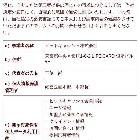
停止、消去または第三者提供の停止）の請求につきましては、当社
所定の窓口にて、合理的な範囲で適切に対応いたします。その際
は、当社指定の必要書類にてご本人および請求内容の確認をさせて
いただきますので、以下のお問い合わせ窓口よりお申し出くださ
い。
a）事業者名称
ビットキャッシュ株式会社
東京都中央区銀座1-6-2 LIFE CARD 銀座ビル
b）住所
7F
c）代表者の氏名
下條 尚
d）個人情報保護
経営企画本部 本部長
管理者
・ビットキャッシュ会員情報
・ユーザ情報
・加盟店企業担当者情報
・クライアント情報
e）開示対象保有
・お問い合わせ情報
個人データ利用目
・採用応募者情報
的