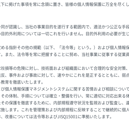
以下に掲げた事項を常に念頭に置き、皆様の個人情報保護に万全を尽く
一同が認識し、当社の事業目的を遂行する範囲内で、適法かつ公正な手
の目的外利用については一切これを行いません。目的外利用の必要が生
定める指針その他の規範（以下、「法令等」という。）および個人情報
す。また、法令等を常に把握することに努め、当社事業に従事する従業
。
は毀損等の危険に対し、技術面および組織面において合理的な安全対策
違反、事件および事故に対して、速やかにこれを是正するとともに、弱
る教育を徹底いたします。
よび個人情報保護マネジメントシステムに関する苦情および相談につい
、その体制、手順については確立・整備を行い、常に適切に対応出来る
たその保護を徹底するために、内部規程遵守状況を監視および監査し、
実施します。これを管理策および内部規程に反映することで継続的に個
改善については法令等およびJISQ15001に準拠いたします。