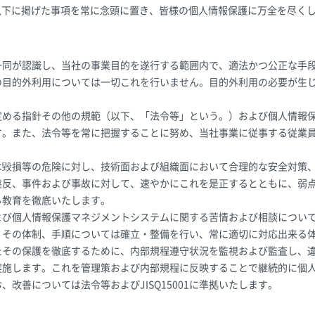
以下に掲げた事項を常に念頭に置き、皆様の個人情報保護に万全を尽く
一同が認識し、当社の事業目的を遂行する範囲内で、適法かつ公正な手
の目的外利用については一切これを行いません。目的外利用の必要が生
定める指針その他の規範（以下、「法令等」という。）および個人情報
す。また、法令等を常に把握することに努め、当社事業に従事する従業
。
は毀損等の危険に対し、技術面および組織面において合理的な安全対策
違反、事件および事故に対して、速やかにこれを是正するとともに、弱
る教育を徹底いたします。
よび個人情報保護マネジメントシステムに関する苦情および相談につい
、その体制、手順については確立・整備を行い、常に適切に対応出来る
たその保護を徹底するために、内部規程遵守状況を監視および監査し、
実施します。これを管理策および内部規程に反映することで継続的に個
改善については法令等およびJISQ15001に準拠いたします。