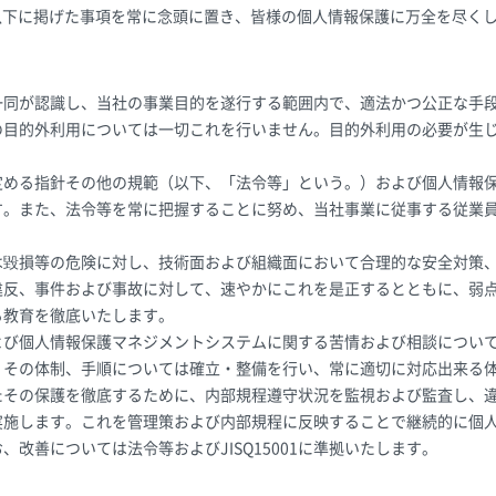
以下に掲げた事項を常に念頭に置き、皆様の個人情報保護に万全を尽く
一同が認識し、当社の事業目的を遂行する範囲内で、適法かつ公正な手
の目的外利用については一切これを行いません。目的外利用の必要が生
定める指針その他の規範（以下、「法令等」という。）および個人情報
す。また、法令等を常に把握することに努め、当社事業に従事する従業
。
は毀損等の危険に対し、技術面および組織面において合理的な安全対策
違反、事件および事故に対して、速やかにこれを是正するとともに、弱
る教育を徹底いたします。
よび個人情報保護マネジメントシステムに関する苦情および相談につい
、その体制、手順については確立・整備を行い、常に適切に対応出来る
たその保護を徹底するために、内部規程遵守状況を監視および監査し、
実施します。これを管理策および内部規程に反映することで継続的に個
改善については法令等およびJISQ15001に準拠いたします。