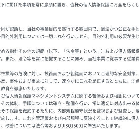
以下に掲げた事項を常に念頭に置き、皆様の個人情報保護に万全を尽く
一同が認識し、当社の事業目的を遂行する範囲内で、適法かつ公正な手
の目的外利用については一切これを行いません。目的外利用の必要が生
定める指針その他の規範（以下、「法令等」という。）および個人情報
す。また、法令等を常に把握することに努め、当社事業に従事する従業
。
は毀損等の危険に対し、技術面および組織面において合理的な安全対策
違反、事件および事故に対して、速やかにこれを是正するとともに、弱
る教育を徹底いたします。
よび個人情報保護マネジメントシステムに関する苦情および相談につい
、その体制、手順については確立・整備を行い、常に適切に対応出来る
たその保護を徹底するために、内部規程遵守状況を監視および監査し、
実施します。これを管理策および内部規程に反映することで継続的に個
改善については法令等およびJISQ15001に準拠いたします。