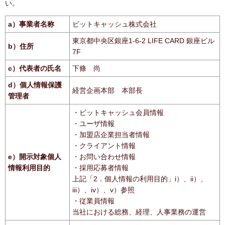
い。
a）事業者名称
ビットキャッシュ株式会社
東京都中央区銀座1-6-2 LIFE CARD 銀座ビル
b）住所
7F
c）代表者の氏名
下條 尚
d）個人情報保護
経営企画本部 本部長
管理者
・ビットキャッシュ会員情報
・ユーザ情報
・加盟店企業担当者情報
・クライアント情報
e）開示対象個人
・お問い合わせ情報
情報利用目的
・採用応募者情報
上記「2．個人情報の利用目的」i）、ii）、
iii）、iv）、v）参照
・従業員情報
当社における総務、経理、人事業務の運営