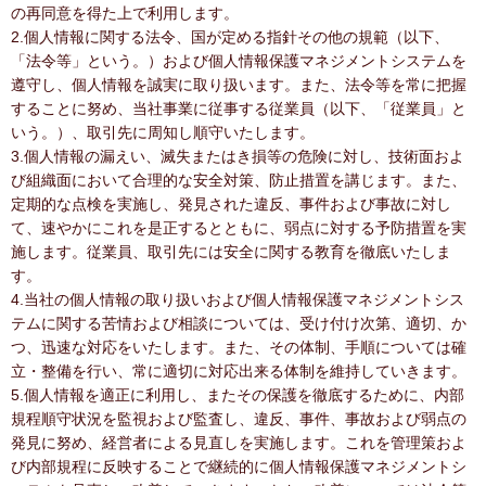
の再同意を得た上で利用します。
2.個人情報に関する法令、国が定める指針その他の規範（以下、
「法令等」という。）および個人情報保護マネジメントシステムを
遵守し、個人情報を誠実に取り扱います。また、法令等を常に把握
することに努め、当社事業に従事する従業員（以下、「従業員」と
いう。）、取引先に周知し順守いたします。
3.個人情報の漏えい、滅失またはき損等の危険に対し、技術面およ
び組織面において合理的な安全対策、防止措置を講じます。また、
定期的な点検を実施し、発見された違反、事件および事故に対し
て、速やかにこれを是正するとともに、弱点に対する予防措置を実
施します。従業員、取引先には安全に関する教育を徹底いたしま
す。
4.当社の個人情報の取り扱いおよび個人情報保護マネジメントシス
テムに関する苦情および相談については、受け付け次第、適切、か
つ、迅速な対応をいたします。また、その体制、手順については確
立・整備を行い、常に適切に対応出来る体制を維持していきます。
5.個人情報を適正に利用し、またその保護を徹底するために、内部
規程順守状況を監視および監査し、違反、事件、事故および弱点の
発見に努め、経営者による見直しを実施します。これを管理策およ
び内部規程に反映することで継続的に個人情報保護マネジメントシ