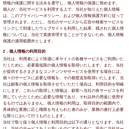
情報の保護に関する法令を遵守し、個人情報の保護に努めます。
個人が、当社サービスを利用する上で、当社が知りえた個人情報
は、このプライバシーポリシー、および個人情報保護方針に従って
管理されます。ただし、当社のサービスから広告や検索サービスを
リンクして到達したウェブサイトを利用した結果、残された個人情
報については、当社で直接管理することができないため、個人情報
保護の適用範囲外とします。
2．個人情報の利用目的
当社は、利用者により快適に本サイトの各種サービスをご利用いた
だくために、必要最低限の個人情報を取得いたします。また、当社
が提供するさまざまなコンテンツやサービスを使用する場合には、
個々のサービスに必要な情報を、その都度追加取得いたします。当
社は顧客の個人情報を取得させていただく場合は、利用目的を明確
にします。これらの取得した情報は、顧客へ当社の各サービスを利
用していただくために必要な情報であり、それ以外の用途に使用す
るものではありません。個人情報の利用は、取得目的の範囲内で、
具体的な業務に応じ権限を与えられた者のみが、業務の遂行上必要
な限りにおいて行うものとします。
当社で取り扱う個人情報と利用目的は以下の通りとなります。当社
は、当社のサービスをより良いものにするために、安全に当社サー