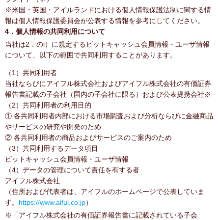
※米国・英国・アイルランドにおける個人情報保護法制に関する情
報は個人情報保護委員会が公表する情報を参考にしてください。
4．個人情報の共同利用について
当社は2．のi）に規定するビットキャッシュ会員情報・ユーザ情報
について、以下の範囲で共同利用することがあります。
（1）共同利用者
当社ならびにアイフル株式会社およびアイフル株式会社の有価証券
報告書記載の子会社（国内の子会社に限る）および公表提携会社※
（2）共同利用者の利用目的
① 各共同利用者内部における市場調査および分析ならびに金融商品
やサービスの研究や開発のため
② 各共同利用者の商品およびサービスのご案内のため
（3）共同利用するデータ項目
ビットキャッシュ会員情報・ユーザ情報
（4）データの管理について責任を有する者
アイフル株式会社
（住所および代表者は、アイフルのホームページで公表していま
す。
https://www.aiful.co.jp
）
※「アイフル株式会社の有価証券報告書に記載されている子会