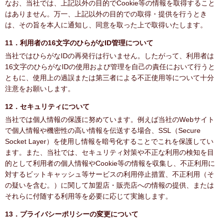
なお、当社では、上記以外の目的でCookie等の情報を取得すること
はありません。万一、上記以外の目的での取得・提供を行うとき
は、その旨を本人に通知し、同意を取った上で取得いたします。
11．利用者の16文字のひらがなID管理について
当社ではひらがなIDの再発行は行いません。したがって、利用者は
16文字のひらがなIDの使用および管理を自己の責任において行うと
ともに、使用上の過誤または第三者による不正使用等について十分
注意をお願いします。
12．セキュリティについて
当社では個人情報の保護に努めています。例えば当社のWebサイト
で個人情報や機密性の高い情報を伝送する場合、SSL（Secure
Socket Layer）を使用し情報を暗号化することでこれを保護してい
ます。また、当社では、セキュリティ対策や不正な利用の検知を目
的として利用者の個人情報やCookie等の情報を収集し、不正利用に
対するビットキャッシュ等サービスの利用停止措置、不正利用（そ
の疑いを含む。）に関して加盟店・販売店への情報の提供、または
それらに付随する利用等を必要に応じて実施します。
13．プライバシーポリシーの変更について