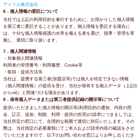
アイフル株式会社
6．個人情報の委託について
当社では上記の利用目的を遂行するために、お預かりした個人情報
を第三者に委託することがあります。個人情報を委託する場合に
は、十分な個人情報保護の水準を備える者を選び、指導・管理を実
施し、適切に取り扱います。
7．個人関連情報
・対象個人関連情報
利用者の管理番号・利用履歴、Cookie等
・取得・提供方法等
当社は、提携する第三者(加盟店等)では個人を特定できない情報
（個人関連情報）の提供を受け、当社が保有する個人データ（上記i)
からvii)）と関連づける場合があります。
8．保有個人データまたは第三者提供記録の開示等について
提供いただきました個人情報の開示等(利用目的の通知、内容の照
会、訂正、追加、削除、利用・提供の拒否)の請求につきましては、
当社所定の窓口にて、合理的な範囲で適切に対応いたします。その
際は、当社指定の必要書類にてご本人および請求内容の確認をさせ
ていただきますので、以下のお問い合わせ窓口よりお申し出くださ