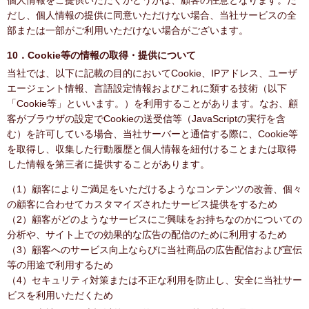
個人情報をご提供いただくかどうかは、顧客の任意となります。た
だし、個人情報の提供に同意いただけない場合、当社サービスの全
部または一部がご利用いただけない場合がございます。
10．Cookie等の情報の取得・提供について
当社では、以下に記載の目的においてCookie、IPアドレス、ユーザ
エージェント情報、言語設定情報およびこれに類する技術（以下
「Cookie等」といいます。）を利用することがあります。なお、顧
客がブラウザの設定でCookieの送受信等（JavaScriptの実行を含
む）を許可している場合、当社サーバーと通信する際に、Cookie等
を取得し、収集した行動履歴と個人情報を紐付けることまたは取得
した情報を第三者に提供することがあります。
（1）顧客によりご満足をいただけるようなコンテンツの改善、個々
の顧客に合わせてカスタマイズされたサービス提供をするため
（2）顧客がどのようなサービスにご興味をお持ちなのかについての
分析や、サイト上での効果的な広告の配信のために利用するため
（3）顧客へのサービス向上ならびに当社商品の広告配信および宣伝
等の用途で利用するため
（4）セキュリティ対策または不正な利用を防止し、安全に当社サー
ビスを利用いただくため