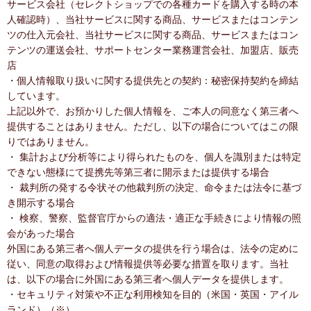
サービス会社（セレクトショップでの各種カードを購入する時の本
人確認時）、当社サービスに関する商品、サービスまたはコンテン
ツの仕入元会社、当社サービスに関する商品、サービスまたはコン
テンツの運送会社、サポートセンター業務運営会社、加盟店、販売
店
・個人情報取り扱いに関する提供先との契約：秘密保持契約を締結
しています。
上記以外で、お預かりした個人情報を、ご本人の同意なく第三者へ
提供することはありません。ただし、以下の場合についてはこの限
りではありません。
・ 集計および分析等により得られたものを、個人を識別または特定
できない態様にて提携先等第三者に開示または提供する場合
・ 裁判所の発する令状その他裁判所の決定、命令または法令に基づ
き開示する場合
・ 検察、警察、監督官庁からの適法・適正な手続きにより情報の照
会があった場合
外国にある第三者へ個人データの提供を行う場合は、法令の定めに
従い、同意の取得および情報提供等必要な措置を取ります。当社
は、以下の場合に外国にある第三者へ個人データを提供します。
・セキュリティ対策や不正な利用検知を目的（米国・英国・アイル
ランド）（※）