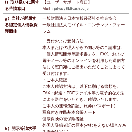
f）取り扱いに関す
【ユーザーサポート窓口】
る苦情窓口
Mail：
g）当社が所属す
一般財団法人日本情報経済社会推進協会
る認定個人情報保
一般社団法人モバイル・コンテンツ・フォー
護団体
ラム
・受付および受付方法
本人または代理人からの開示等のご請求は、
「個人情報開示等請求書」を、FAX、および
電子メール等のオンラインを利用した送信方
法にて窓口宛にご提出いただくことによって
受け付けます。
・ご本人確認
ご本人確認方法は、以下に挙げる書類を、
FAX・郵送・PDFファイル等の電子的な方法
による送付をいただき、確認いたします。
ご本人の運転免許証、旅券(パスポート)
写真付き住民基本台帳カード
健康保険の被保険者証
外国人登録者証の原本(やむをえない場合があ
h）開示等請求手
る場合は写し)