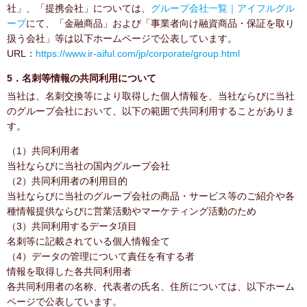
社」、「提携会社」については、
グループ会社一覧｜アイフルグル
ープ
にて、「金融商品」および「事業者向け融資商品・保証を取り
扱う会社」等は以下ホームページで公表しています。
URL：
https://www.ir-aiful.com/jp/corporate/group.html
5．名刺等情報の共同利用について
当社は、名刺交換等により取得した個人情報を、当社ならびに当社
のグループ会社において、以下の範囲で共同利用することがありま
す。
（1）共同利用者
当社ならびに当社の国内グループ会社
（2）共同利用者の利用目的
当社ならびに当社のグループ会社の商品・サービス等のご紹介や各
種情報提供ならびに営業活動やマーケティング活動のため
（3）共同利用するデータ項目
名刺等に記載されている個人情報全て
（4）データの管理について責任を有する者
情報を取得した各共同利用者
各共同利用者の名称、代表者の氏名、住所については、以下ホーム
ページで公表しています。