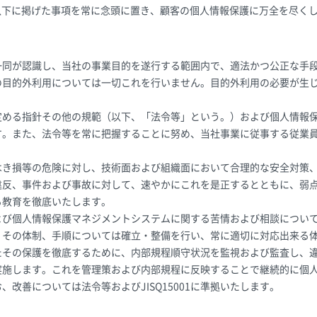
以下に掲げた事項を常に念頭に置き、顧客の個人情報保護に万全を尽く
一同が認識し、当社の事業目的を遂行する範囲内で、適法かつ公正な手
の目的外利用については一切これを行いません。目的外利用の必要が生
定める指針その他の規範（以下、「法令等」という。）および個人情報
す。また、法令等を常に把握することに努め、当社事業に従事する従業
。
はき損等の危険に対し、技術面および組織面において合理的な安全対策
違反、事件および事故に対して、速やかにこれを是正するとともに、弱
る教育を徹底いたします。
よび個人情報保護マネジメントシステムに関する苦情および相談につい
、その体制、手順については確立・整備を行い、常に適切に対応出来る
たその保護を徹底するために、内部規程順守状況を監視および監査し、
実施します。これを管理策および内部規程に反映することで継続的に個
改善については法令等およびJISQ15001に準拠いたします。