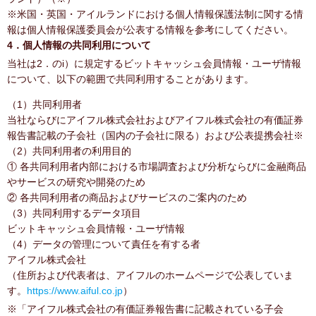
※米国・英国・アイルランドにおける個人情報保護法制に関する情
報は個人情報保護委員会が公表する情報を参考にしてください。
4．個人情報の共同利用について
当社は2．のi）に規定するビットキャッシュ会員情報・ユーザ情報
について、以下の範囲で共同利用することがあります。
（1）共同利用者
当社ならびにアイフル株式会社およびアイフル株式会社の有価証券
報告書記載の子会社（国内の子会社に限る）および公表提携会社※
（2）共同利用者の利用目的
① 各共同利用者内部における市場調査および分析ならびに金融商品
やサービスの研究や開発のため
② 各共同利用者の商品およびサービスのご案内のため
（3）共同利用するデータ項目
ビットキャッシュ会員情報・ユーザ情報
（4）データの管理について責任を有する者
アイフル株式会社
（住所および代表者は、アイフルのホームページで公表していま
す。
https://www.aiful.co.jp
）
※「アイフル株式会社の有価証券報告書に記載されている子会