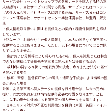
サービス会社（セレクトショップでの各種カードを購入する時の本
人確認時）、当社サービスに関する商品、サービスまたはコンテン
ツの仕入元会社、当社サービスに関する商品、サービスまたはコン
テンツの運送会社、サポートセンター業務運営会社、加盟店、販売
店
・個人情報取り扱いに関する提供先との契約：秘密保持契約を締結
しています。
上記以外で、お預かりした個人情報を、ご本人の同意なく第三者へ
提供することはありません。ただし、以下の場合についてはこの限
りではありません。
・ 集計および分析等により得られたものを、個人を識別または特定
できない態様にて提携先等第三者に開示または提供する場合
・ 裁判所の発する令状その他裁判所の決定、命令または法令に基づ
き開示する場合
・ 検察、警察、監督官庁からの適法・適正な手続きにより情報の照
会があった場合
外国にある第三者へ個人データの提供を行う場合は、法令の定めに
従い、同意の取得および情報提供等必要な措置を取ります。当社
は、以下の場合に外国にある第三者へ個人データを提供します。
・セキュリティ対策や不正な利用検知を目的（米国・英国・アイル
ランド）（※）