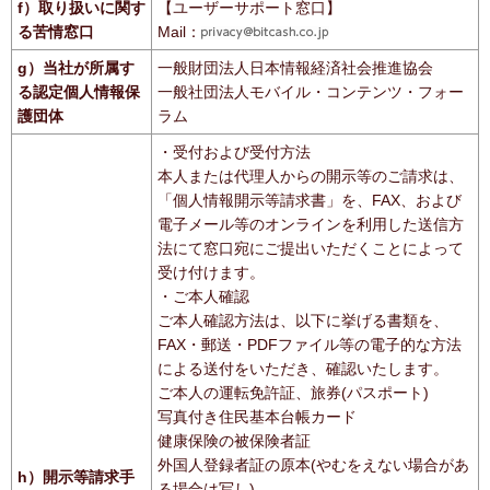
f）取り扱いに関す
【ユーザーサポート窓口】
る苦情窓口
Mail：
g）当社が所属す
一般財団法人日本情報経済社会推進協会
る認定個人情報保
一般社団法人モバイル・コンテンツ・フォー
護団体
ラム
・受付および受付方法
本人または代理人からの開示等のご請求は、
「個人情報開示等請求書」を、FAX、および
電子メール等のオンラインを利用した送信方
法にて窓口宛にご提出いただくことによって
受け付けます。
・ご本人確認
ご本人確認方法は、以下に挙げる書類を、
FAX・郵送・PDFファイル等の電子的な方法
による送付をいただき、確認いたします。
ご本人の運転免許証、旅券(パスポート)
写真付き住民基本台帳カード
健康保険の被保険者証
外国人登録者証の原本(やむをえない場合があ
h）開示等請求手
る場合は写し)