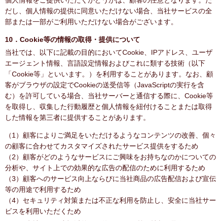
個人情報をご提供いただくかどうかは、顧客の任意となります。た
だし、個人情報の提供に同意いただけない場合、当社サービスの全
部または一部がご利用いただけない場合がございます。
10．Cookie等の情報の取得・提供について
当社では、以下に記載の目的においてCookie、IPアドレス、ユーザ
エージェント情報、言語設定情報およびこれに類する技術（以下
「Cookie等」といいます。）を利用することがあります。なお、顧
客がブラウザの設定でCookieの送受信等（JavaScriptの実行を含
む）を許可している場合、当社サーバーと通信する際に、Cookie等
を取得し、収集した行動履歴と個人情報を紐付けることまたは取得
した情報を第三者に提供することがあります。
（1）顧客によりご満足をいただけるようなコンテンツの改善、個々
の顧客に合わせてカスタマイズされたサービス提供をするため
（2）顧客がどのようなサービスにご興味をお持ちなのかについての
分析や、サイト上での効果的な広告の配信のために利用するため
（3）顧客へのサービス向上ならびに当社商品の広告配信および宣伝
等の用途で利用するため
（4）セキュリティ対策または不正な利用を防止し、安全に当社サー
ビスを利用いただくため