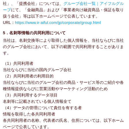
社」、「提携会社」については、
グループ会社一覧｜アイフルグル
ープ
にて、「金融商品」および「事業者向け融資商品・保証を取り
扱う会社」等は以下ホームページで公表しています。
URL：
https://www.ir-aiful.com/jp/corporate/group.html
5．名刺等情報の共同利用について
当社は、名刺交換等により取得した個人情報を、当社ならびに当社
のグループ会社において、以下の範囲で共同利用することがありま
す。
（1）共同利用者
当社ならびに当社の国内グループ会社
（2）共同利用者の利用目的
当社ならびに当社のグループ会社の商品・サービス等のご紹介や各
種情報提供ならびに営業活動やマーケティング活動のため
（3）共同利用するデータ項目
名刺等に記載されている個人情報全て
（4）データの管理について責任を有する者
情報を取得した各共同利用者
各共同利用者の名称、代表者の氏名、住所については、以下ホーム
ページで公表しています。