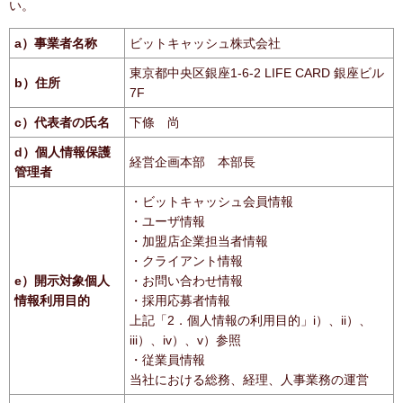
い。
a）事業者名称
ビットキャッシュ株式会社
東京都中央区銀座1-6-2 LIFE CARD 銀座ビル
b）住所
7F
c）代表者の氏名
下條 尚
d）個人情報保護
経営企画本部 本部長
管理者
・ビットキャッシュ会員情報
・ユーザ情報
・加盟店企業担当者情報
・クライアント情報
e）開示対象個人
・お問い合わせ情報
情報利用目的
・採用応募者情報
上記「2．個人情報の利用目的」i）、ii）、
iii）、iv）、v）参照
・従業員情報
当社における総務、経理、人事業務の運営