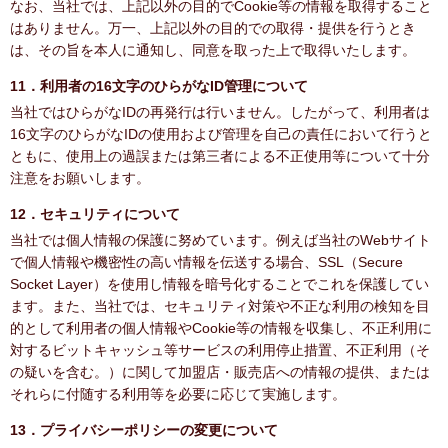
なお、当社では、上記以外の目的でCookie等の情報を取得すること
はありません。万一、上記以外の目的での取得・提供を行うとき
は、その旨を本人に通知し、同意を取った上で取得いたします。
11．利用者の16文字のひらがなID管理について
当社ではひらがなIDの再発行は行いません。したがって、利用者は
16文字のひらがなIDの使用および管理を自己の責任において行うと
ともに、使用上の過誤または第三者による不正使用等について十分
注意をお願いします。
12．セキュリティについて
当社では個人情報の保護に努めています。例えば当社のWebサイト
で個人情報や機密性の高い情報を伝送する場合、SSL（Secure
Socket Layer）を使用し情報を暗号化することでこれを保護してい
ます。また、当社では、セキュリティ対策や不正な利用の検知を目
的として利用者の個人情報やCookie等の情報を収集し、不正利用に
対するビットキャッシュ等サービスの利用停止措置、不正利用（そ
の疑いを含む。）に関して加盟店・販売店への情報の提供、または
それらに付随する利用等を必要に応じて実施します。
13．プライバシーポリシーの変更について