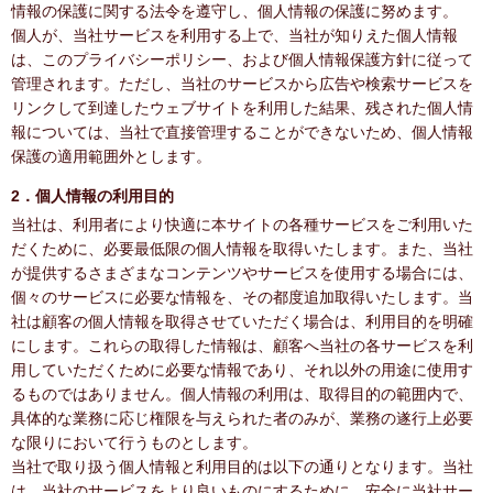
情報の保護に関する法令を遵守し、個人情報の保護に努めます。
個人が、当社サービスを利用する上で、当社が知りえた個人情報
は、このプライバシーポリシー、および個人情報保護方針に従って
管理されます。ただし、当社のサービスから広告や検索サービスを
リンクして到達したウェブサイトを利用した結果、残された個人情
報については、当社で直接管理することができないため、個人情報
保護の適用範囲外とします。
2．個人情報の利用目的
当社は、利用者により快適に本サイトの各種サービスをご利用いた
だくために、必要最低限の個人情報を取得いたします。また、当社
が提供するさまざまなコンテンツやサービスを使用する場合には、
個々のサービスに必要な情報を、その都度追加取得いたします。当
社は顧客の個人情報を取得させていただく場合は、利用目的を明確
にします。これらの取得した情報は、顧客へ当社の各サービスを利
用していただくために必要な情報であり、それ以外の用途に使用す
るものではありません。個人情報の利用は、取得目的の範囲内で、
具体的な業務に応じ権限を与えられた者のみが、業務の遂行上必要
な限りにおいて行うものとします。
当社で取り扱う個人情報と利用目的は以下の通りとなります。当社
は、当社のサービスをより良いものにするために、安全に当社サー