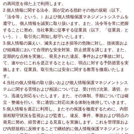
の再同意を得た上で利用します。
2.個人情報に関する法令、国が定める指針その他の規範（以下、
「法令等」という。）および個人情報保護マネジメントシステムを
遵守し、個人情報を誠実に取り扱います。また、法令等を常に把握
することに努め、当社事業に従事する従業員（以下、「従業員」と
いう。）、取引先に周知し順守いたします。
3.個人情報の漏えい、滅失またはき損等の危険に対し、技術面およ
び組織面において合理的な安全対策、防止措置を講じます。また、
定期的な点検を実施し、発見された違反、事件および事故に対し
て、速やかにこれを是正するとともに、弱点に対する予防措置を実
施します。従業員、取引先には安全に関する教育を徹底いたしま
す。
4.当社の個人情報の取り扱いおよび個人情報保護マネジメントシス
テムに関する苦情および相談については、受け付け次第、適切、か
つ、迅速な対応をいたします。また、その体制、手順については確
立・整備を行い、常に適切に対応出来る体制を維持していきます。
5.個人情報を適正に利用し、またその保護を徹底するために、内部
規程順守状況を監視および監査し、違反、事件、事故および弱点の
発見に努め、経営者による見直しを実施します。これを管理策およ
び内部規程に反映することで継続的に個人情報保護マネジメントシ