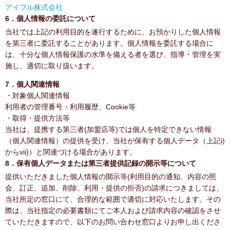
アイフル株式会社
6．個人情報の委託について
当社では上記の利用目的を遂行するために、お預かりした個人情報
を第三者に委託することがあります。個人情報を委託する場合に
は、十分な個人情報保護の水準を備える者を選び、指導・管理を実
施し、適切に取り扱います。
7．個人関連情報
・対象個人関連情報
利用者の管理番号・利用履歴、Cookie等
・取得・提供方法等
当社は、提携する第三者(加盟店等)では個人を特定できない情報
（個人関連情報）の提供を受け、当社が保有する個人データ（上記i)
からvii)）と関連づける場合があります。
8．保有個人データまたは第三者提供記録の開示等について
提供いただきました個人情報の開示等(利用目的の通知、内容の照
会、訂正、追加、削除、利用・提供の拒否)の請求につきましては、
当社所定の窓口にて、合理的な範囲で適切に対応いたします。その
際は、当社指定の必要書類にてご本人および請求内容の確認をさせ
ていただきますので、以下のお問い合わせ窓口よりお申し出くださ