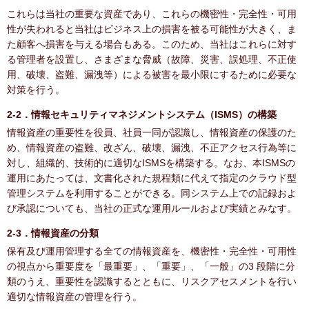
これらは当社の重要な資産であり、これらの機密性・完全性・可用
性が失われると当社はビジネス上の損害を被る可能性が大きく、ま
た顧客へ損害を与える場合もある。このため、当社はこれらに対す
る管理者を設置し、さまざまな脅威（故障、災害、誤処理、不正使
用、破壊、盗難、漏洩等）による被害を最小限にするために必要な
対策を行う。
2-2．情報セキュリティマネジメントシステム（ISMS）の構築
情報資産の重要性を役員、社員一同が認識し、情報資産の保護のた
め、情報資産の盗難、改ざん、破壊、漏洩、不正アクセス行為等に
対し、組織的、技術的に適切なISMSを構築する。なお、本ISMSの
運用にあたっては、文書化された規程類に代えて指定のクラウド型
管理システムを利用することができる。同システム上での記録およ
び承認についても、当社の正式な運用ルールおよび実績とみなす。
2-3．情報資産の分類
保有及び運用管理する全ての情報資産を、機密性・完全性・可用性
の視点から重要度を「最重要」、「重要」、「一般」の3 段階に分
類のうえ、重要性を認識するとともに、リスクアセスメントを行い
適切な情報資産の管理を行う。