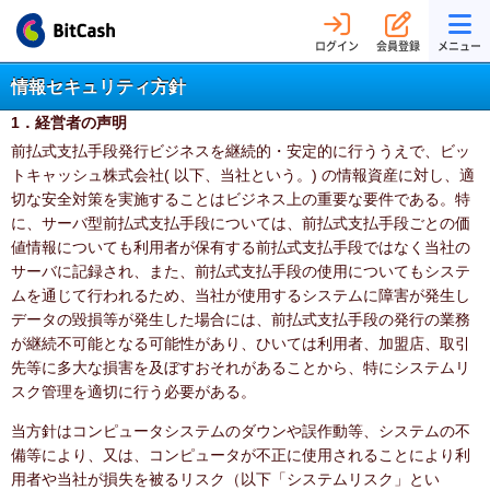
ログイン
会員登録
メニュー
情報セキュリティ方針
1．経営者の声明
前払式支払手段発行ビジネスを継続的・安定的に行ううえで、ビッ
トキャッシュ株式会社( 以下、当社という。) の情報資産に対し、適
切な安全対策を実施することはビジネス上の重要な要件である。特
に、サーバ型前払式支払手段については、前払式支払手段ごとの価
値情報についても利用者が保有する前払式支払手段ではなく当社の
サーバに記録され、また、前払式支払手段の使用についてもシステ
ムを通じて行われるため、当社が使用するシステムに障害が発生し
データの毀損等が発生した場合には、前払式支払手段の発行の業務
が継続不可能となる可能性があり、ひいては利用者、加盟店、取引
先等に多大な損害を及ぼすおそれがあることから、特にシステムリ
スク管理を適切に行う必要がある。
当方針はコンピュータシステムのダウンや誤作動等、システムの不
備等により、又は、コンピュータが不正に使用されることにより利
用者や当社が損失を被るリスク（以下「システムリスク」とい