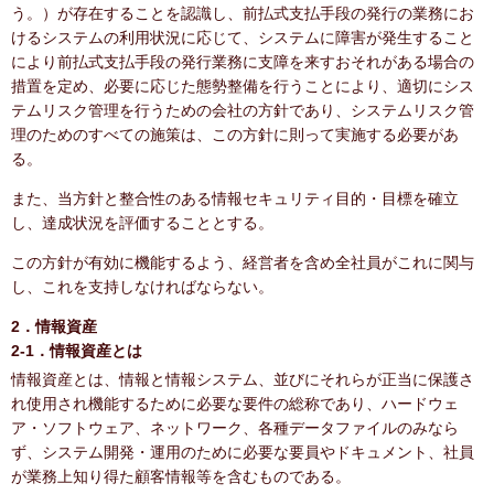
う。）が存在することを認識し、前払式支払手段の発行の業務にお
けるシステムの利用状況に応じて、システムに障害が発生すること
により前払式支払手段の発行業務に支障を来すおそれがある場合の
措置を定め、必要に応じた態勢整備を行うことにより、適切にシス
テムリスク管理を行うための会社の方針であり、システムリスク管
理のためのすべての施策は、この方針に則って実施する必要があ
る。
また、当方針と整合性のある情報セキュリティ目的・目標を確立
し、達成状況を評価することとする。
この方針が有効に機能するよう、経営者を含め全社員がこれに関与
し、これを支持しなければならない。
2．情報資産
2-1．情報資産とは
情報資産とは、情報と情報システム、並びにそれらが正当に保護さ
れ使用され機能するために必要な要件の総称であり、ハードウェ
ア・ソフトウェア、ネットワーク、各種データファイルのみなら
ず、システム開発・運用のために必要な要員やドキュメント、社員
が業務上知り得た顧客情報等を含むものである。