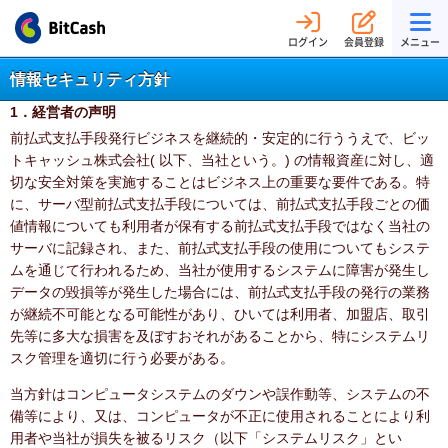
ログイン
会員登録
メニュー
情報セキュリティ方針
1．経営者の声明
前払式支払手段発行ビジネスを継続的・安定的に行ううえで、ビッ
トキャッシュ株式会社( 以下、当社という。) の情報資産に対し、適
切な安全対策を実施することはビジネス上の重要な要件である。特
に、サーバ型前払式支払手段については、前払式支払手段ごとの価
値情報についても利用者が保有する前払式支払手段ではなく当社の
サーバに記録され、また、前払式支払手段の使用についてもシステ
ムを通じて行われるため、当社が使用するシステムに障害が発生し
データの毀損等が発生した場合には、前払式支払手段の発行の業務
が継続不可能となる可能性があり、ひいては利用者、加盟店、取引
先等に多大な損害を及ぼすおそれがあることから、特にシステムリ
スク管理を適切に行う必要がある。
当方針はコンピュータシステムのダウンや誤作動等、システムの不
備等により、又は、コンピュータが不正に使用されることにより利
用者や当社が損失を被るリスク（以下「システムリスク」とい