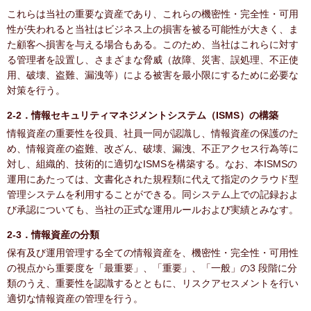
これらは当社の重要な資産であり、これらの機密性・完全性・可用
性が失われると当社はビジネス上の損害を被る可能性が大きく、ま
た顧客へ損害を与える場合もある。このため、当社はこれらに対す
る管理者を設置し、さまざまな脅威（故障、災害、誤処理、不正使
用、破壊、盗難、漏洩等）による被害を最小限にするために必要な
対策を行う。
2-2．情報セキュリティマネジメントシステム（ISMS）の構築
情報資産の重要性を役員、社員一同が認識し、情報資産の保護のた
め、情報資産の盗難、改ざん、破壊、漏洩、不正アクセス行為等に
対し、組織的、技術的に適切なISMSを構築する。なお、本ISMSの
運用にあたっては、文書化された規程類に代えて指定のクラウド型
管理システムを利用することができる。同システム上での記録およ
び承認についても、当社の正式な運用ルールおよび実績とみなす。
2-3．情報資産の分類
保有及び運用管理する全ての情報資産を、機密性・完全性・可用性
の視点から重要度を「最重要」、「重要」、「一般」の3 段階に分
類のうえ、重要性を認識するとともに、リスクアセスメントを行い
適切な情報資産の管理を行う。