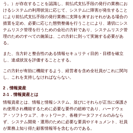
う。）が存在することを認識し、前払式支払手段の発行の業務にお
けるシステムの利用状況に応じて、システムに障害が発生すること
により前払式支払手段の発行業務に支障を来すおそれがある場合の
措置を定め、必要に応じた態勢整備を行うことにより、適切にシス
テムリスク管理を行うための会社の方針であり、システムリスク管
理のためのすべての施策は、この方針に則って実施する必要があ
る。
また、当方針と整合性のある情報セキュリティ目的・目標を確立
し、達成状況を評価することとする。
この方針が有効に機能するよう、経営者を含め全社員がこれに関与
し、これを支持しなければならない。
2．情報資産
2-1．情報資産とは
情報資産とは、情報と情報システム、並びにそれらが正当に保護さ
れ使用され機能するために必要な要件の総称であり、ハードウェ
ア・ソフトウェア、ネットワーク、各種データファイルのみなら
ず、システム開発・運用のために必要な要員やドキュメント、社員
が業務上知り得た顧客情報等を含むものである。